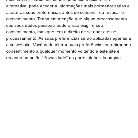
que nem precisava de me explicar nada; eu
alternativa, pode aceder a informações mais pormenorizadas e
iria pilotar e depois dar o meu feedback. A
alterar as suas preferências antes de consentir ou recusar o
moto desta manhã era completamente
consentimento.
Tenha em atenção que algum processamento
dos seus dados pessoais poderá não exigir o seu
diferente e senti-me muito melhor, porque
consentimento, mas que tem o direito de se opor a esse
travava melhor e tinha mais velocidade em
processamento. As suas preferências serão aplicadas apenas a
curva graças ao travão-motor. Finalmente
este website. Você pode alterar suas preferências ou retirar seu
encontrámos algo importante nesse
consentimento a qualquer momento voltando a este site e
aspeto.
clicando no botão "Privacidade" na parte inferior da página.
Depois, na corrida, tive o problema habitual
com a embraiagem e, depois disso, não
consegui ultrapassar as KTM. São
incrivelmente rápidas em reta e não
conseguia acompanhar o ritmo delas. É fácil
alcançá-las nas curvas, mas ultrapassá-las
é outra história, porque atacá-las à saída
das curvas é praticamente impossível.”
Sobre a gestão da corrida, Razgatlioglu explicou: