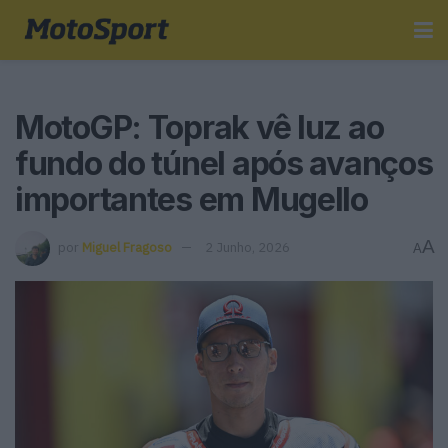
MotoGP: Toprak vê luz ao
fundo do túnel após avanços
importantes em Mugello
A
por
Miguel Fragoso
2 Junho, 2026
A