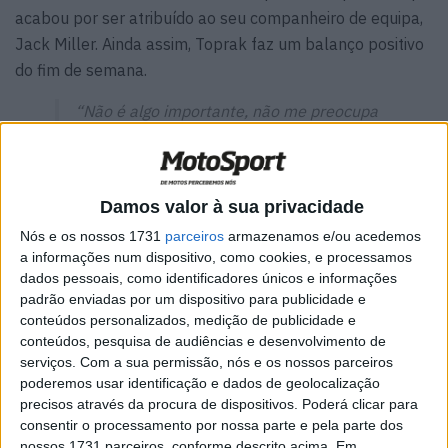
acabou por ser atribuído ao seu companheiro de equipa,
Jack Miller. Ainda assim, Toprak faz um balanço positivo
do fim de semana.
“Não é algo importante, não me preocupa
porque teria terminado em 15.º mesmo
sem a penalização. Claro que um ponto é
um ponto, mas para mim a 15.ª posição
não é realmente importante. Na última
Damos valor à sua privacidade
volta saí de pista na Curva 14, toquei na
Nós e os nossos 1731
parceiros
armazenamos e/ou acedemos
zona verde e fui penalizado, mas o mais
a informações num dispositivo, como cookies, e processamos
importante é que demos um grande passo
dados pessoais, como identificadores únicos e informações
padrão enviadas por um dispositivo para publicidade e
em frente. Estou contente, também porque
conteúdos personalizados, medição de publicidade e
agora vamos para Balaton, um circuito de
conteúdos, pesquisa de audiências e desenvolvimento de
que gosto e que é mais do estilo Stop&Go.”
serviços.
Com a sua permissão, nós e os nossos parceiros
poderemos usar identificação e dados de geolocalização
“Estou concentrado e melhorei muito,
precisos através da procura de dispositivos. Poderá clicar para
especialmente hoje. O meu chefe de equipa
consentir o processamento por nossa parte e pela parte dos
fez alguns ajustes na moto e eu disse-lhe
nossos 1731 parceiros, conforme descrito acima. Em