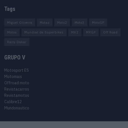
Tags
Miguel Oliveira
Motas
Moto2
Moto3
MotoGP
Motos
Mundial de Superbikes
MX2
MXGP
Off Road
Rally Dakar
GRUPO V
Motosport ES
Motomais
Offroad moto
Revistacarros
Revistamotos
Calibre12
Mundonautico