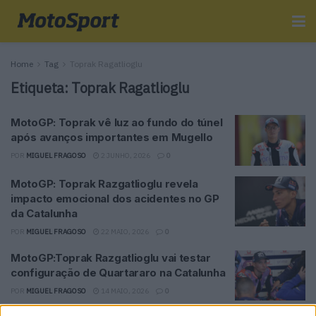
Home
Tag
Toprak Ragatlioglu
Etiqueta:
Toprak Ragatlioglu
MotoGP: Toprak vê luz ao fundo do túnel
após avanços importantes em Mugello
POR
MIGUEL FRAGOSO
2 JUNHO, 2026
0
MotoGP: Toprak Razgatlioglu revela
impacto emocional dos acidentes no GP
da Catalunha
POR
MIGUEL FRAGOSO
22 MAIO, 2026
0
MotoGP:Toprak Razgatlioglu vai testar
configuração de Quartararo na Catalunha
POR
MIGUEL FRAGOSO
14 MAIO, 2026
0