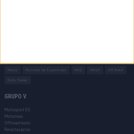
Estatuto editorial
Política de privacidade
Termos e condições
Informação Legal
Como anunciar
Tags
Miguel Oliveira
Motas
Moto2
Moto3
MotoGP
Motos
Mundial de Superbikes
MX2
MXGP
Off Road
Rally Dakar
GRUPO V
Motosport ES
Motomais
Offroad moto
Revistacarros