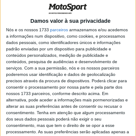
MotoGP: Toprak Razgatlioglu encontrou
uma ‘direção positiva’
POR
MIGUEL FRAGOSO
26 MARÇO, 2026
0
Damos valor à sua privacidade
MotoGP: Toprak Razgatlioglu ‘ansioso’
Nós e os nossos 1733
parceiros
armazenamos e/ou acedemos
pela estreia na Sprint
a informações num dispositivo, como cookies, e processamos
POR
MIGUEL FRAGOSO
27 FEVEREIRO, 2026
0
dados pessoais, como identificadores únicos e informações
padrão enviadas por um dispositivo para publicidade e
MotoGP: Toprak Razgatlioglu garante
conteúdos personalizados, medição de publicidade e
‘primeira corrida será muito difícil’
conteúdos, pesquisa de audiências e desenvolvimento de
serviços.
Com a sua permissão, nós e os nossos parceiros
POR
MIGUEL FRAGOSO
26 FEVEREIRO, 2026
0
poderemos usar identificação e dados de geolocalização
WSBK: 1000ª corrida será no Balaton
precisos através da procura de dispositivos. Poderá clicar para
Park, na Hungria; Conheça todos os
consentir o processamento por nossa parte e pela parte dos
horários
nossos 1733 parceiros, conforme descrito acima. Em
alternativa, pode aceder a informações mais pormenorizadas e
POR
MIGUEL FRAGOSO
22 JULHO, 2025
0
alterar as suas preferências antes de consentir ou recusar o
WSBK Most, FP1: High-side assustador
consentimento.
Tenha em atenção que algum processamento
de Bulega, Toprak 1º
dos seus dados pessoais poderá não exigir o seu
consentimento, mas que tem o direito de se opor a esse
POR
RICARDO FERREIRA
16 MAIO, 2025
0
processamento. As suas preferências serão aplicadas apenas a