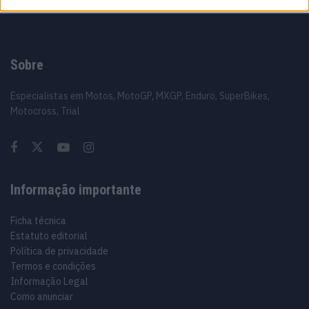
Sobre
Especialistas em Motos, MotoGP, MXGP, Enduro, SuperBikes,
Motocross, Trial
Informação importante
Ficha técnica
Estatuto editorial
Política de privacidade
Termos e condições
Informação Legal
Como anunciar