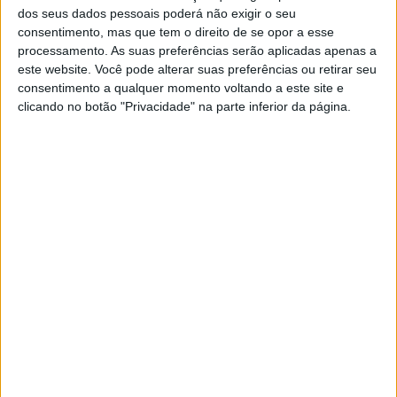
dos seus dados pessoais poderá não exigir o seu
testes das futuras 850cc
consentimento, mas que tem o direito de se opor a esse
7 AGOSTO, 2026
processamento. As suas preferências serão aplicadas apenas a
este website. Você pode alterar suas preferências ou retirar seu
MotoGP: Tensão entre KTM e Viñales?
consentimento a qualquer momento voltando a este site e
Steiner admite ‘fricção’ entre as partes
clicando no botão "Privacidade" na parte inferior da página.
7 AGOSTO, 2026
Nesse contexto, a tensão em pista manteve-se elevada,
especialmente nos pontos mais delicados do circuito. O
piloto descreveu em detalhe a dificuldade de visibilidade
e o impacto psicológico de se deparar com a cena em
plena ação:
“Quando vês um piloto parado, é algo completamente
diferente; afeta-te muito. Vivi isso hoje. A situação depois
da Curva 10 foi tensa. Quando cheguei lá, parecia uma