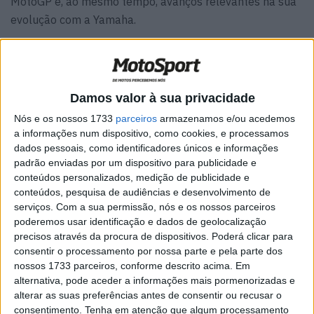
MotoGP e, ao mesmo tempo, avanços relevantes na sua
evolução com a Yamaha.
Mais do que os resultados, o fim de semana foi
profundamente marcado por duas quedas de grande
impacto durante a corrida. Razgatlioglu, que conseguiu
Damos valor à sua privacidade
terminar a prova sem incidentes próprios, explicou a
Nós e os nossos 1733
parceiros
armazenamos e/ou acedemos
carga emocional de assistir ao que aconteceu em pista e
a informações num dispositivo, como cookies, e processamos
a incerteza posterior sobre o estado dos outros pilotos.
dados pessoais, como identificadores únicos e informações
padrão enviadas por um dispositivo para publicidade e
O turco resumiu assim a situação vivida durante a corrida:
conteúdos personalizados, medição de publicidade e
“Foi um dia muito difícil para todos. Assistimos a dois
conteúdos, pesquisa de audiências e desenvolvimento de
acidentes especialmente graves. O primeiro envolveu a
serviços.
Com a sua permissão, nós e os nossos parceiros
poderemos usar identificação e dados de geolocalização
minha equipa; eu só queria saber como estavam Alex
precisos através da procura de dispositivos. Poderá clicar para
Márquez e Johann Zarco.”
consentir o processamento por nossa parte e pela parte dos
nossos 1733 parceiros, conforme descrito acima. Em
Artigos relacionados
alternativa, pode aceder a informações mais pormenorizadas e
alterar as suas preferências antes de consentir ou recusar o
consentimento.
Tenha em atenção que algum processamento
MotoGP: Ducati domina segundo dia de