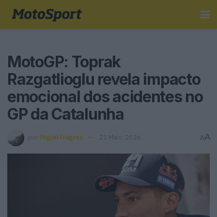
MotoGP: Toprak
Razgatlioglu revela impacto
emocional dos acidentes no
GP da Catalunha
A
por
Miguel Fragoso
22 Maio, 2026
A