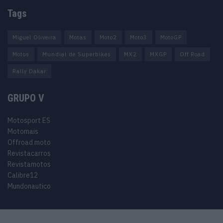
Tags
Miguel Oliveira
Motas
Moto2
Moto3
MotoGP
Motos
Mundial de Superbikes
MX2
MXGP
Off Road
Rally Dakar
GRUPO V
Motosport ES
Motomais
Offroad moto
Revistacarros
Revistamotos
Calibre12
Mundonautico