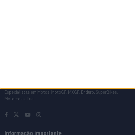
enorme’
10 AGOSTO, 2026
MotoGP:Marc Márquez sem desculpas após
Silverstone ‘O problema fui eu’
10 AGOSTO, 2026
Sobre
Especialistas em Motos, MotoGP, MXGP, Enduro, SuperBikes,
Motocross, Trial
Informação importante