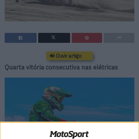
🔊 Ouvir artigo
Quarta vitória consecutiva nas elétricas