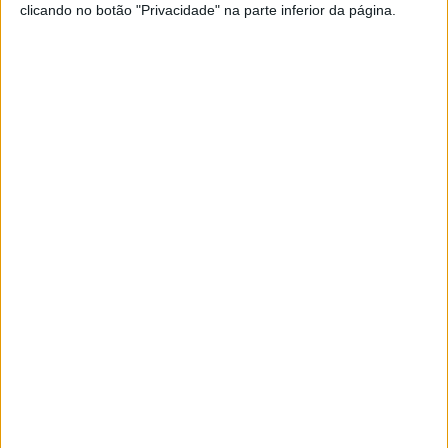
clicando no botão "Privacidade" na parte inferior da página.
O piloto de Seia que, no final da prova, fez um balanço
muito positivo é apoiado pelo Crédito Agrícola e mantém-
se assim imbatível nesta temporada.
“Esta corrida da Figueira da Foz é uma prova
emblemática, organizada por um clube com muitos anos
de experiência e tradição, que volta a apresentar