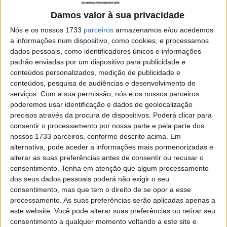
Damos valor à sua privacidade
Nós e os nossos 1733
parceiros
armazenamos e/ou acedemos
a informações num dispositivo, como cookies, e processamos
dados pessoais, como identificadores únicos e informações
padrão enviadas por um dispositivo para publicidade e
conteúdos personalizados, medição de publicidade e
conteúdos, pesquisa de audiências e desenvolvimento de
serviços.
Com a sua permissão, nós e os nossos parceiros
poderemos usar identificação e dados de geolocalização
precisos através da procura de dispositivos. Poderá clicar para
O piloto de Seia registou a vitória entre as motos elétricas
consentir o processamento por nossa parte e pela parte dos
pela quarta jornada consecutiva.
nossos 1733 parceiros, conforme descrito acima. Em
Mário Patrão voltou a triunfar na categoria de motos
alternativa, pode aceder a informações mais pormenorizadas e
alterar as suas preferências antes de consentir ou recusar o
elétricas em mais uma etapa do Campeonato Nacional
consentimento.
Tenha em atenção que algum processamento
de Enduro, desta vez na mítica competição disputada na
dos seus dados pessoais poderá não exigir o seu
Figueira da Foz, onde participou aos comandos de uma
consentimento, mas que tem o direito de se opor a esse
Stark Varg.
processamento. As suas preferências serão aplicadas apenas a
este website. Você pode alterar suas preferências ou retirar seu
consentimento a qualquer momento voltando a este site e