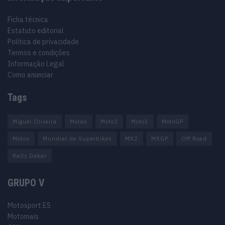
Ficha técnica
Estatuto editorial
Política de privacidade
Termos e condições
Informação Legal
Como anunciar
Tags
Miguel Oliveira
Motas
Moto2
Moto3
MotoGP
Motos
Mundial de Superbikes
MX2
MXGP
Off Road
Rally Dakar
GRUPO V
Motosport ES
Motomais