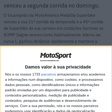
venceu a segunda corrida no domingo.
O tricampeão da MotoAmerica Medallia Superbike
venceu a sua 11ª corrida da temporada e a 40ª corrida
de Superbike da sua carreira em condições horríveis no
NJMP. Gagne venceu como habitualmente, liderou na
curva 1, ganhou distância rapidamente e manteve a
liderança até o final da corrida de 16 voltas, que foi
encurtada devido ao mau tempo.
Gagne venceu na frente do seu companheiro de equipa,
Damos valor à sua privacidade
JD Beach que substituiu o lesionado Cameron Petersen,
Nós e os nossos 1733
parceiros
armazenamos e/ou acedemos
ficou entre os quatro primeiros durante a corrida e
a informações num dispositivo, como cookies, e processamos
aproveitou quedas, saídas de pista e uma penalidade
dados pessoais, como identificadores únicos e informações
padrão enviadas por um dispositivo para publicidade e
dada a PJ Jacobsen, da Tytlers Cycle Racing, depois do
conteúdos personalizados, medição de publicidade e
nova-iorquino ultrapassar Josh Herrin (Warhorse HSBK
conteúdos, pesquisa de audiências e desenvolvimento de
Racing Ducati NYC), sob uma bandeira amarela.
serviços.
Com a sua permissão, nós e os nossos parceiros
poderemos usar identificação e dados de geolocalização