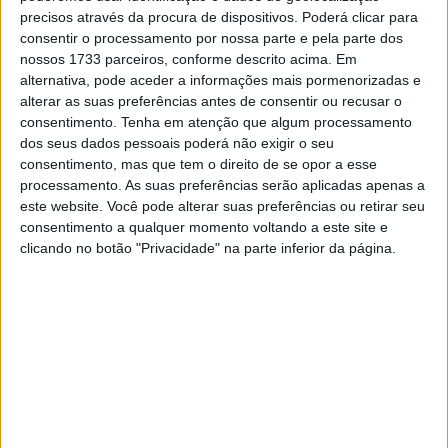
Quando a poeira (ou lama) baixou, Beach ficou em
precisos através da procura de dispositivos. Poderá clicar para
segundo, com Jacobsen caindo para quarto com o
consentir o processamento por nossa parte e pela parte dos
nossos 1733 parceiros, conforme descrito acima. Em
penalização. Enquanto a equipe Tytlers Cycle Racing viu
alternativa, pode aceder a informações mais pormenorizadas e
seu piloto líder cair do segundo para o quarto lugar, eles
alterar as suas preferências antes de consentir ou recusar o
também aproveitaram o oposto com o companheiro de
consentimento.
Tenha em atenção que algum processamento
equipe de Jacobsen, Corey Alexander, conquistando o
dos seus dados pessoais poderá não exigir o seu
primeiro pódio de MotoAmerica Superbike da sua
consentimento, mas que tem o direito de se opor a esse
processamento. As suas preferências serão aplicadas apenas a
carreira. Alexander foi firme e rápido e terminou cerca de
este website. Você pode alterar suas preferências ou retirar seu
quatro segundos atrás de Beach e à frente de Jacobsen.
consentimento a qualquer momento voltando a este site e
O sul-africano Mathew Scholtz, da Westby Racing, foi
clicando no botão "Privacidade" na parte inferior da página.
quinto na pista, mas sexto nos resultados oficiais depois
de ser penalizado por expulsar Herrin da pista ao
ultrapassar o piloto da Ducati para o quinto lugar.
Artigos relacionados
MotoGP: Jorge Martín não dá hipóteses e
vence Sprint marcada pelo domínio da