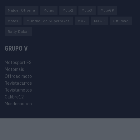
Miguel Oliveira
Motas
Moto2
Moto3
MotoGP
Motos
Mundial de Superbikes
MX2
MXGP
Off Road
Rally Dakar
GRUPO V
Motosport ES
Motomais
Offroad moto
Revistacarros
Revistamotos
Calibre12
Mundonautico
© 2024 Motosport copyright