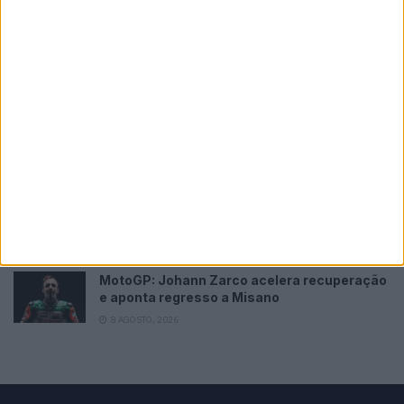
MotoGP: Jorge Martín não dá hipóteses e
vence Sprint marcada pelo domínio da
Aprilia
8 AGOSTO, 2026
MotoGP: Jack Miller prepara adeus após 16
temporadas nos Grandes Prémios
8 AGOSTO, 2026
MotoGP: Moto2,Pole para Izan Guevara após
volta demolidora em Silverstone
8 AGOSTO, 2026
MotoGP: Johann Zarco acelera recuperação
e aponta regresso a Misano
8 AGOSTO, 2026