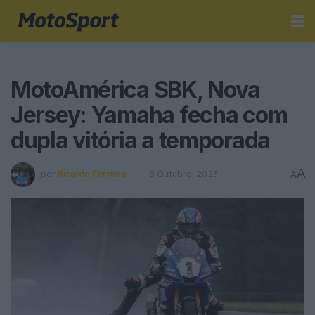
MotoAmérica SBK, Nova
Jersey: Yamaha fecha com
dupla vitória a temporada
A
por
Ricardo Ferreira
8 Outubro, 2023
A