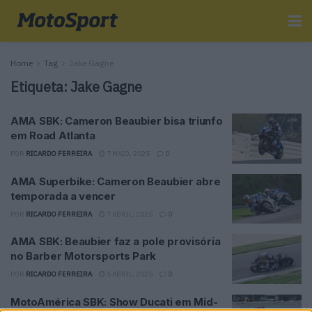
Home
Tag
Jake Gagne
Etiqueta:
Jake Gagne
AMA SBK: Cameron Beaubier bisa triunfo
em Road Atlanta
POR
RICARDO FERREIRA
7 MAIO, 2025
0
AMA Superbike: Cameron Beaubier abre
temporada a vencer
POR
RICARDO FERREIRA
7 ABRIL, 2025
0
AMA SBK: Beaubier faz a pole provisória
no Barber Motorsports Park
POR
RICARDO FERREIRA
5 ABRIL, 2025
0
MotoAmérica SBK: Show Ducati em Mid-