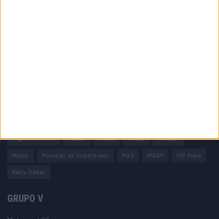
Informação importante
Ficha técnica
Estatuto editorial
Política de privacidade
Termos e condições
Informação Legal
Como anunciar
Tags
Miguel Oliveira
Motas
Moto2
Moto3
MotoGP
Motos
Mundial de Superbikes
MX2
MXGP
Off Road
Rally Dakar
GRUPO V