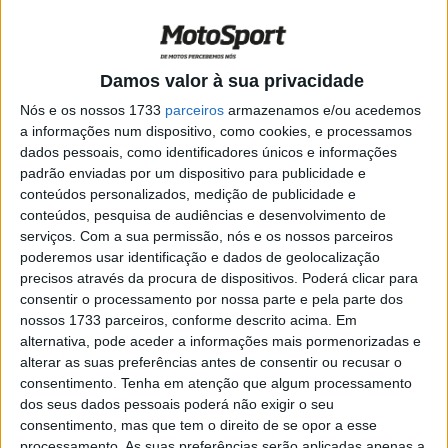
Ohio
POR
RICARDO FERREIRA
20 AGOSTO, 2024
0
MotoAmérica, AMA SBK: Herrin leva
Damos valor à sua privacidade
Ducati ao topo em Laguna Seca
Nós e os nossos 1733
parceiros
armazenamos e/ou acedemos
POR
RICARDO FERREIRA
15 JULHO, 2024
0
a informações num dispositivo, como cookies, e processamos
dados pessoais, como identificadores únicos e informações
MotoAmérica, Laguna Seca: Apenas um
padrão enviadas por um dispositivo para publicidade e
ponto a separar Bobby Fong de Jake
conteúdos personalizados, medição de publicidade e
Gagne !
conteúdos, pesquisa de audiências e desenvolvimento de
POR
RICARDO FERREIRA
12 JULHO, 2024
0
serviços.
Com a sua permissão, nós e os nossos parceiros
poderemos usar identificação e dados de geolocalização
MotoAmérica, SBK: Gagne lidera na
precisos através da procura de dispositivos. Poderá clicar para
chegada ao Minnesota
consentir o processamento por nossa parte e pela parte dos
POR
RICARDO FERREIRA
15 JUNHO, 2024
0
nossos 1733 parceiros, conforme descrito acima. Em
alternativa, pode aceder a informações mais pormenorizadas e
MotoAmérica SBK: Dia de redenção para
alterar as suas preferências antes de consentir ou recusar o
Beaubier no Barber Motorsports Park
consentimento.
Tenha em atenção que algum processamento
POR
RICARDO FERREIRA
22 MAIO, 2024
0
dos seus dados pessoais poderá não exigir o seu
consentimento, mas que tem o direito de se opor a esse
MotoAmérica SBK: Cameron Petersen
processamento. As suas preferências serão aplicadas apenas a