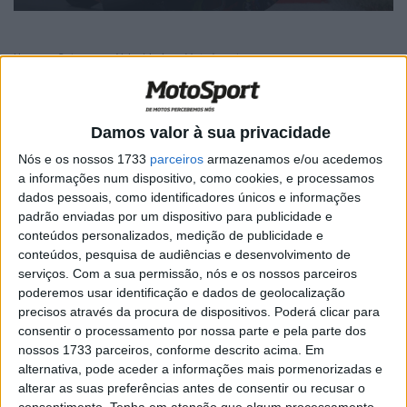
Home
Category
Velocidade
MotoAmerica
MotoAmerica
Damos valor à sua privacidade
MotoAmerica SSP – Binder ganha,
espantosa Yakov no pódio
Nós e os nossos 1733
parceiros
armazenamos e/ou acedemos
a informações num dispositivo, como cookies, e processamos
POR
PAULO ARAÚJO
2 JUNHO, 2026
0
dados pessoais, como identificadores únicos e informações
padrão enviadas por um dispositivo para publicidade e
MotoAmerica – Primeira de Dylan Kelly
conteúdos personalizados, medição de publicidade e
em Elkhart Lake
conteúdos, pesquisa de audiências e desenvolvimento de
POR
PAULO ARAÚJO
2 JUNHO, 2026
0
serviços.
Com a sua permissão, nós e os nossos parceiros
poderemos usar identificação e dados de geolocalização
MotoAmerica – Mathew Scholtz regressa
precisos através da procura de dispositivos. Poderá clicar para
em grande
consentir o processamento por nossa parte e pela parte dos
POR
PAULO ARAÚJO
21 ABRIL, 2026
0
nossos 1733 parceiros, conforme descrito acima. Em
alternativa, pode aceder a informações mais pormenorizadas e
Daytona 200 – 4 de enfiada para Josh
alterar as suas preferências antes de consentir ou recusar o
Herrin
consentimento.
Tenha em atenção que algum processamento