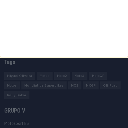
Informação importante
Ficha técnica
Estatuto editorial
Política de privacidade
Termos e condições
Informação Legal
Como anunciar
Tags
Miguel Oliveira
Motas
Moto2
Moto3
MotoGP
Motos
Mundial de Superbikes
MX2
MXGP
Off Road
Rally Dakar
GRUPO V
Motosport ES