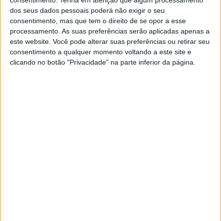
POR
PAULO ARAÚJO
8 MARÇO, 2026
0
dos seus dados pessoais poderá não exigir o seu
consentimento, mas que tem o direito de se opor a esse
Daytona 200 – Kayla Yaakov faz história
processamento. As suas preferências serão aplicadas apenas a
como primeira mulher no pódio
este website. Você pode alterar suas preferências ou retirar seu
POR
PAULO ARAÚJO
8 MARÇO, 2026
0
consentimento a qualquer momento voltando a este site e
clicando no botão "Privacidade" na parte inferior da página.
Daytona Baggers – Hayden Gillim acaba
domínio de Kyle Wyman
POR
PAULO ARAÚJO
7 MARÇO, 2026
0
Daytona 200 – PJ Jacobsen conquista a
pole position provisória
POR
PAULO ARAÚJO
6 MARÇO, 2026
0
Antevisão, 200 Milhas de Daytona
POR
PAULO ARAÚJO
5 MARÇO, 2026
0
MotoAmerica: Darryn Binder estreia-se
com uma Ducati em 2026
POR
MIGUEL FRAGOSO
18 DEZEMBRO, 2025
0