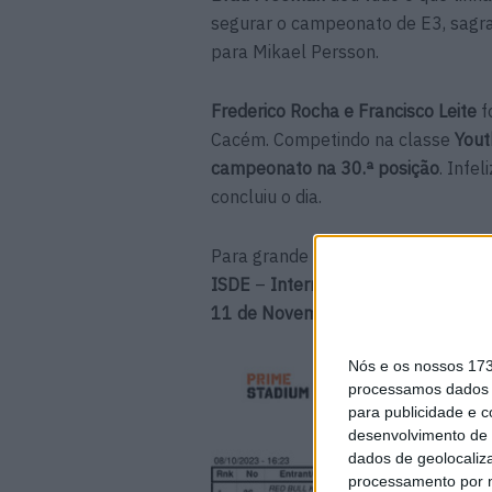
segurar o campeonato de E3, sag
para Mikael Persson.
Frederico Rocha e Francisco Leite
f
Cacém.
Competindo na classe
Yout
campeonato na 30.ª posição
. Infe
concluiu o dia.
Para grande parte dos pilotos do m
ISDE
–
International Sim Days of 
11 de Novembro
.
Nós e os nossos 17
processamos dados p
para publicidade e 
desenvolvimento de 
dados de geolocaliza
processamento por n