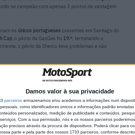
rando-se campeão com apenas 3 pontos de vantagem
oram os
únicos portugueses
presentes em Santiago do
h Cup
, o piloto da GasGas foi
19.º
, terminando o
lizmente, o piloto da Sherco teve problemas e não
undial de Enduro, segue-se agora no calendário os
Enduro
, a realizar este ano na
Argentina
entre os dias
6 e
Damos valor à sua privacidade
33
parceiros
armazenamos e/ou acedemos a informações num dispositi
essoais, como identificadores únicos e informações padrão enviadas 
conteúdos personalizados, medição de publicidade e conteúdos, pesqui
serviços.
Com a sua permissão, nós e os nossos parceiros poderemos 
ção precisos através da procura de dispositivos. Poderá clicar para co
ossa parte e pela parte dos nossos 1733 parceiros, conforme descrit