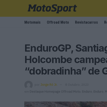
Motomais
Offroad Moto
Revistacarros
R
EnduroGP, Santiag
Holcombe campe
“dobradinha” de G
por
Jorge Ró Jr.
8 Outubro, 2023
em
Destaque Homepage Offroad Moto
,
Enduro
,
Enduro
,
M