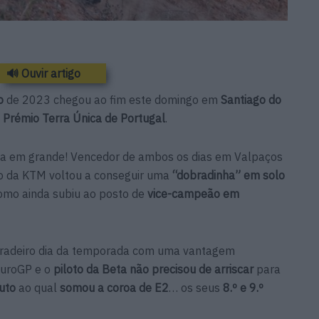
🔊 Ouvir artigo
o
de 2023 chegou ao fim este domingo em
Santiago do
 Prémio Terra Única de Portugal
.
ca em grande! Vencedor de ambos os dias em Valpaços
o da KTM voltou a conseguir uma
“dobradinha” em solo
mo ainda subiu ao posto de
vice-campeão em
rradeiro dia da temporada com uma vantagem
uroGP e o
piloto da Beta não precisou de arriscar
para
luto
ao qual
somou a coroa de E2
… os seus
8.º e 9.º