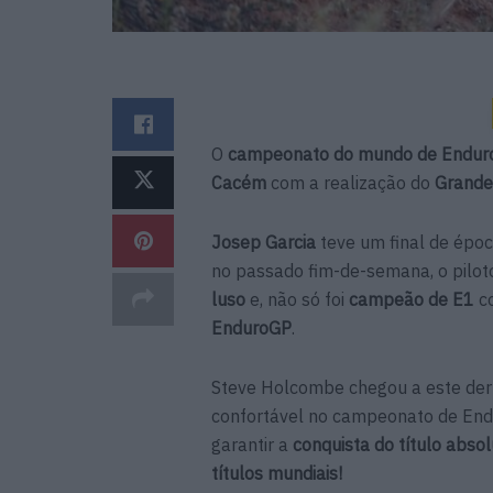
O
campeonato do mundo de Endur
Cacém
com a realização do
Grande
Josep Garcia
teve um final de épo
no passado fim-de-semana, o pilot
luso
e, não só foi
campeão de E1
co
EnduroGP
.
Steve Holcombe chegou a este de
confortável no campeonato de End
garantir a
conquista do título abso
títulos mundiais!