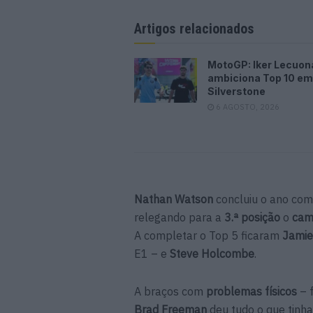
Artigos relacionados
MotoGP: Iker Lecuon
ambiciona Top 10 em
Silverstone
6 AGOSTO, 2026
Nathan Watson
concluiu o ano co
relegando para a
3.ª posição
o
cam
A completar o Top 5 ficaram
Jami
E1 – e
Steve Holcombe
.
A braços com
problemas físicos
– 
Brad Freeman
deu tudo o que tinh