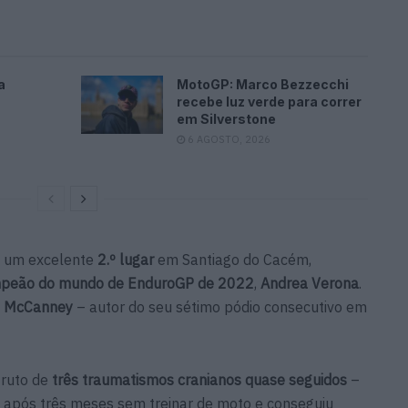
a
MotoGP: Marco Bezzecchi
recebe luz verde para correr
em Silverstone
6 AGOSTO, 2026
m um excelente
2.º lugar
em Santiago do Cacém,
peão do mundo de EnduroGP de 2022
,
Andrea Verona
.
e McCanney
– autor do seu sétimo pódio consecutivo em
fruto de
três traumatismos cranianos quase seguidos
–
a após três meses sem treinar de moto e conseguiu