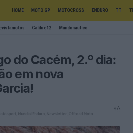
HOME
MOTO GP
MOTOCROSS
ENDURO
TT
T
evistamotos
Calibre12
Mundonautico
o do Cacém, 2.º dia:
ão em nova
arcia!
A
A
otosport
,
Mundial Enduro
,
Newsletter
,
Offroad Moto