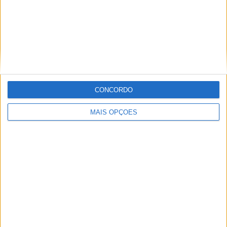
Enduro: Renato Silva obriga à
reformulação da equipa nacional
POR
MIGUEL FRAGOSO
28 JULHO, 2025
0
1
2
…
42
CONCORDO
Tendências
Comentários
Novidades
MAIS OPÇÕES
MotoGP- Reviravolta com Oliveira na Honda
8 SETEMBRO, 2025
MotoGP: Reviravolta? Miguel Oliveira pode
ter vaga em 2026
28 AGOSTO, 2025
MotoGP: Paolo Campinoti (Pramac) faz
revelações ‘desconfortáveis’ sobre Marc