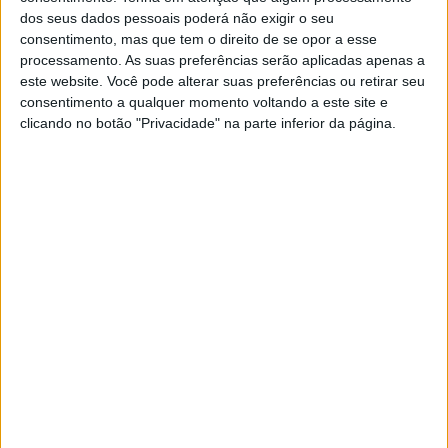
POR
PAULO ARAÚJO
12 ABRIL, 2026
0
dos seus dados pessoais poderá não exigir o seu
consentimento, mas que tem o direito de se opor a esse
EnduroGP: Portugueses em destaque na
processamento. As suas preferências serão aplicadas apenas a
ronda de abertura
este website. Você pode alterar suas preferências ou retirar seu
POR
MIGUEL FRAGOSO
10 ABRIL, 2026
0
consentimento a qualquer momento voltando a este site e
clicando no botão "Privacidade" na parte inferior da página.
6DAYS – Portugal em 2026, Reino Unido
em 2027
POR
PAULO ARAÚJO
30 NOVEMBRO, 2025
0
Enduro – Jamie McCanney deixa a
competição para treinar pilotos Triumph
POR
PAULO ARAÚJO
12 NOVEMBRO, 2025
0
Triumph conquista primeira vitória no
Enduro 1
POR
PAULO ARAÚJO
2 OUTUBRO, 2025
0
Enduro GP, Portugal: A vingança de
Andrea Verona
POR
RICARDO FERREIRA
15 SETEMBRO, 2025
0