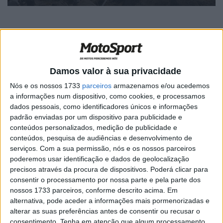
Home
Category
Enduro
Mundial Enduro
Mundial Enduro
Damos valor à sua privacidade
EnduroGP, Fafe – Zach Pichon encerra
Nós e os nossos 1733
parceiros
armazenamos e/ou acedemos
com vitória
a informações num dispositivo, como cookies, e processamos
POR
PAULO ARAÚJO
15 JUNHO, 2026
0
dados pessoais, como identificadores únicos e informações
padrão enviadas por um dispositivo para publicidade e
Mundial Enduro, Fafe – Desafio em
conteúdos personalizados, medição de publicidade e
condições secas e poeirentas
conteúdos, pesquisa de audiências e desenvolvimento de
POR
PAULO ARAÚJO
15 JUNHO, 2026
0
serviços.
Com a sua permissão, nós e os nossos parceiros
poderemos usar identificação e dados de geolocalização
Enduro – Julien Roussaly com dupla
precisos através da procura de dispositivos. Poderá clicar para
vitória em Alcobaça
consentir o processamento por nossa parte e pela parte dos
POR
PAULO ARAÚJO
9 JUNHO, 2026
0
nossos 1733 parceiros, conforme descrito acima. Em
alternativa, pode aceder a informações mais pormenorizadas e
Mundial Enduro – Começo no calor da
alterar as suas preferências antes de consentir ou recusar o
Sicília
consentimento.
Tenha em atenção que algum processamento