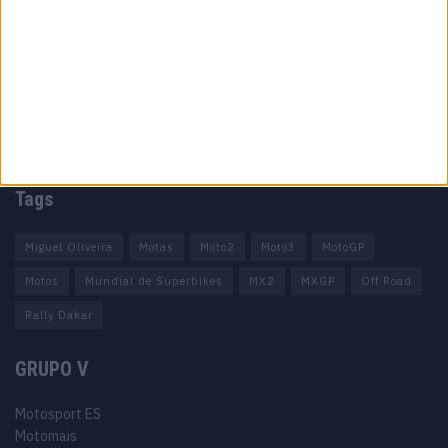
Ficha técnica
Estatuto editorial
Política de privacidade
Termos e condições
Informação Legal
Como anunciar
Tags
Miguel Oliveira
Motas
Moto2
Moto3
MotoGP
Motos
Mundial de Superbikes
MX2
MXGP
Off Road
Rally Dakar
GRUPO V
Motosport ES
Motomais