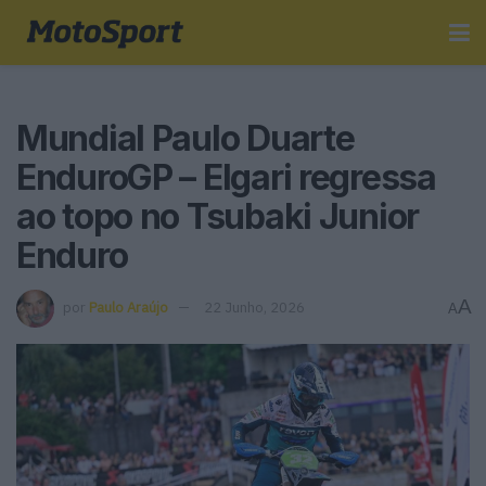
Mundial Paulo Duarte
EnduroGP – Elgari regressa
ao topo no Tsubaki Junior
Enduro
A
por
Paulo Araújo
22 Junho, 2026
A