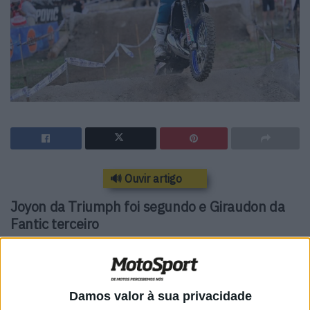
🔊 Ouvir artigo
Joyon da Triumph foi segundo e Giraudon da
Fantic terceiro
Alberto Elgari, da equipa TM MOTO Boano Factory
Enduro, conquistou uma vitória apertada na classe
Tsubaki Junior Enduro no segundo dia em Fafe. O italiano
Damos valor à sua privacidade
foi pressionado por Leo Joyon, da Triumph, vencedor do