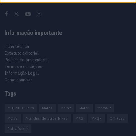
Informação importante
Ficha técnica
Estatuto editorial
Política de privacidade
Termos e condições
Informação Legal
Como anunciar
Tags
Miguel Oliveira
Motas
Moto2
Moto3
MotoGP
Motos
Mundial de Superbikes
MX2
MXGP
Off Road
Rally Dakar