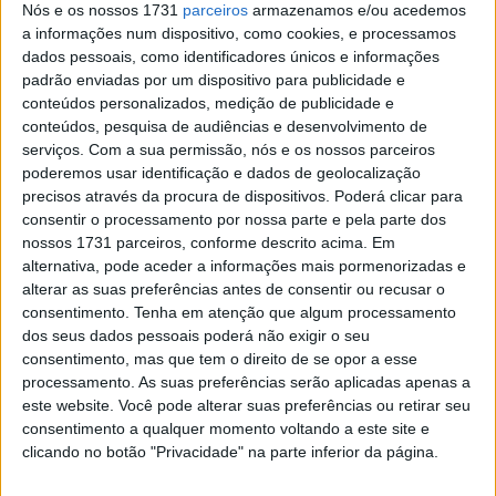
Nós e os nossos 1731
parceiros
armazenamos e/ou acedemos
primeiro dia a atravessar uma grande fase nesta segunda
a informações num dispositivo, como cookies, e processamos
metade da temporada. Uma forte primeira volta colocou
dados pessoais, como identificadores únicos e informações
Elgari oito segundos à frente de Joyon, com Thibault
padrão enviadas por um dispositivo para publicidade e
Giraudon, da Fantic Factory Racing, em terceiro. No final
conteúdos personalizados, medição de publicidade e
conteúdos, pesquisa de audiências e desenvolvimento de
da segunda volta, tinha ampliado a vantagem para 10
serviços.
Com a sua permissão, nós e os nossos parceiros
segundos, mas com as condições a tornarem-se cada vez
poderemos usar identificação e dados de geolocalização
mais difíceis, tudo ainda estava em aberto.
precisos através da procura de dispositivos. Poderá clicar para
consentir o processamento por nossa parte e pela parte dos
nossos 1731 parceiros, conforme descrito acima. Em
alternativa, pode aceder a informações mais pormenorizadas e
alterar as suas preferências antes de consentir ou recusar o
consentimento.
Tenha em atenção que algum processamento
dos seus dados pessoais poderá não exigir o seu
consentimento, mas que tem o direito de se opor a esse
processamento. As suas preferências serão aplicadas apenas a
este website. Você pode alterar suas preferências ou retirar seu
consentimento a qualquer momento voltando a este site e
clicando no botão "Privacidade" na parte inferior da página.