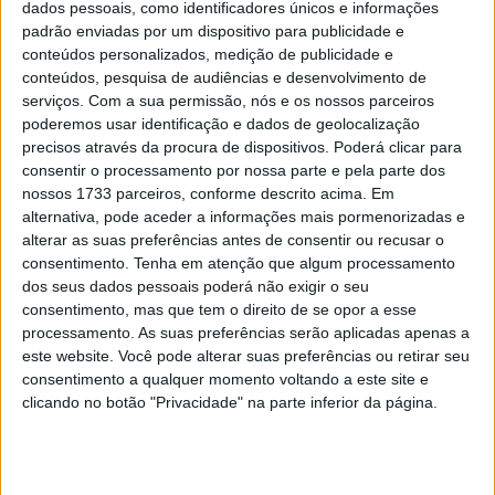
dados pessoais, como identificadores únicos e informações
padrão enviadas por um dispositivo para publicidade e
conteúdos personalizados, medição de publicidade e
conteúdos, pesquisa de audiências e desenvolvimento de
serviços.
Com a sua permissão, nós e os nossos parceiros
poderemos usar identificação e dados de geolocalização
precisos através da procura de dispositivos. Poderá clicar para
consentir o processamento por nossa parte e pela parte dos
nossos 1733 parceiros, conforme descrito acima. Em
alternativa, pode aceder a informações mais pormenorizadas e
alterar as suas preferências antes de consentir ou recusar o
consentimento.
Tenha em atenção que algum processamento
Após a emocionante corrida de sábado, Odendaal largou
dos seus dados pessoais poderá não exigir o seu
consentimento, mas que tem o direito de se opor a esse
da pole, mas havia dois pilotos muito perto, pois Román e
processamento. As suas preferências serão aplicadas apenas a
Ivo largaram atrás após a queda na primeira corrida e,
este website. Você pode alterar suas preferências ou retirar seu
embora tenham demorado um pouco para chegar, eram
consentimento a qualquer momento voltando a este site e
dois rivais a ter em conta.
clicando no botão "Privacidade" na parte inferior da página.
Ivo já ocupava a quarta posição após as primeiras