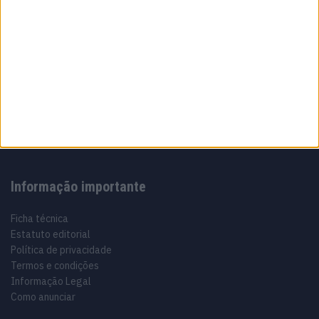
Sobre
Especialistas em Motos, MotoGP, MXGP, Enduro, SuperBikes,
Motocross, Trial
Informação importante
Ficha técnica
Estatuto editorial
Política de privacidade
Termos e condições
Informação Legal
Como anunciar