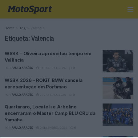
Home
Tag
Valencia
Etiqueta:
Valencia
WSBK – Oliveira aproveitou tempo em
Valência
POR
PAULO ARAÚJO
31 JANEIRO, 2026
0
WSBK 2026 – ROKiT BMW cancela
apresentação em Portimão
POR
PAULO ARAÚJO
27 JANEIRO, 2026
0
Quartararo, Locatelli e Arbolino
encerraram o Master Camp BLU CRU da
Yamaha
POR
PAULO ARAÚJO
2 SETEMBRO, 2025
0