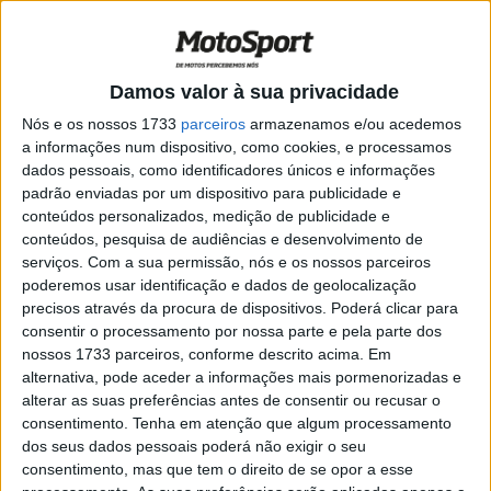
Yamaha Master Camp continuou com
Miller e Mahendra
POR
PAULO ARAÚJO
1 SETEMBRO, 2025
0
Damos valor à sua privacidade
Motocross: Vários jovens lusos em
estágio em Espanha
Nós e os nossos 1733
parceiros
armazenamos e/ou acedemos
a informações num dispositivo, como cookies, e processamos
POR
JORGE RÓ JR.
27 DEZEMBRO, 2022
0
dados pessoais, como identificadores únicos e informações
MotoGP, Fabio Quartararo: “Estive no
padrão enviadas por um dispositivo para publicidade e
limite de mim mesmo em Sepang”
conteúdos personalizados, medição de publicidade e
conteúdos, pesquisa de audiências e desenvolvimento de
POR
RICARDO FERREIRA
30 OUTUBRO, 2022
0
serviços.
Com a sua permissão, nós e os nossos parceiros
poderemos usar identificação e dados de geolocalização
MotoGP, Fabio Quartararo: Primeiro o
precisos através da procura de dispositivos. Poderá clicar para
duelo final e depois a operação
consentir o processamento por nossa parte e pela parte dos
POR
RICARDO FERREIRA
28 OUTUBRO, 2022
0
nossos 1733 parceiros, conforme descrito acima. Em
alternativa, pode aceder a informações mais pormenorizadas e
MotoGP, 2021, Valência: Bagnaia (2º):
alterar as suas preferências antes de consentir ou recusar o
“Dou-me bem com os pneus médios”
consentimento.
Tenha em atenção que algum processamento
POR
RICARDO FERREIRA
14 NOVEMBRO, 2021
0
dos seus dados pessoais poderá não exigir o seu
consentimento, mas que tem o direito de se opor a esse
MotoGP, 2021, Valência: As duas Suzuki