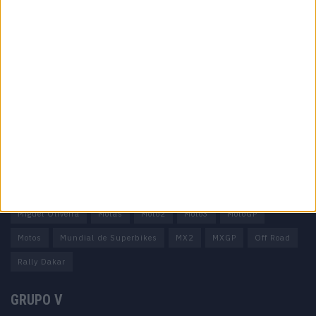
Informação importante
Ficha técnica
Estatuto editorial
Política de privacidade
Termos e condições
Informação Legal
Como anunciar
Tags
Miguel Oliveira
Motas
Moto2
Moto3
MotoGP
Motos
Mundial de Superbikes
MX2
MXGP
Off Road
Rally Dakar
GRUPO V