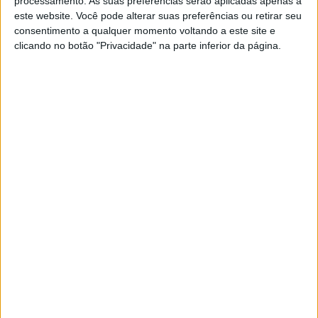
processamento. As suas preferências serão aplicadas apenas a
de Mir e Rins na segunda linha
este website. Você pode alterar suas preferências ou retirar seu
POR
RICARDO FERREIRA
13 NOVEMBRO, 2021
0
consentimento a qualquer momento voltando a este site e
clicando no botão "Privacidade" na parte inferior da página.
MotoGP, 2021, Valência, Jorge Martin:
“Estamos prontos para a luta”
POR
RICARDO FERREIRA
13 NOVEMBRO, 2021
0
MotoGP, 2021, Valência: Puig diz que
Espargaró pode ter “algo partido”
POR
BERNARDO FIGUEIREDO
13 NOVEMBRO, 2021
0
MotoGP, 2021, Valência – Q1: Rins mais
rápido, Oliveira parte de 20.º
POR
BERNARDO FIGUEIREDO
13 NOVEMBRO, 2021
0
Moto3, 2021, Valência – Q2: Acosta com a
pole position para a corrida
POR
BERNARDO FIGUEIREDO
13 NOVEMBRO, 2021
0
Moto2, 2021, Valência, 2021: Raúl
Fernández termina no topo