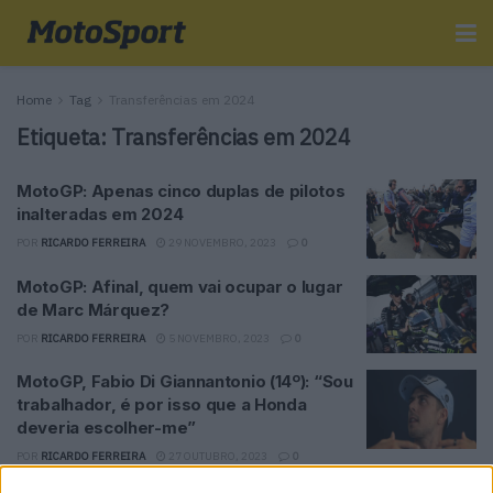
Home
Tag
Transferências em 2024
Etiqueta:
Transferências em 2024
MotoGP: Apenas cinco duplas de pilotos
inalteradas em 2024
POR
RICARDO FERREIRA
29 NOVEMBRO, 2023
0
MotoGP: Afinal, quem vai ocupar o lugar
de Marc Márquez?
POR
RICARDO FERREIRA
5 NOVEMBRO, 2023
0
MotoGP, Fabio Di Giannantonio (14º): “Sou
trabalhador, é por isso que a Honda
deveria escolher-me”
POR
RICARDO FERREIRA
27 OUTUBRO, 2023
0