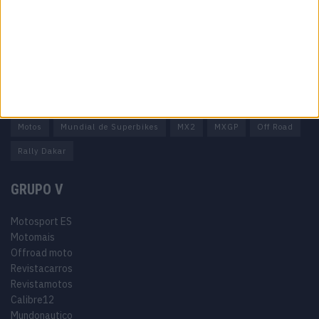
Termos e condições
Informação Legal
Como anunciar
Tags
Miguel Oliveira
Motas
Moto2
Moto3
MotoGP
Motos
Mundial de Superbikes
MX2
MXGP
Off Road
Rally Dakar
GRUPO V
Motosport ES
Motomais
Offroad moto
Revistacarros
Revistamotos
Calibre12
Mundonautico