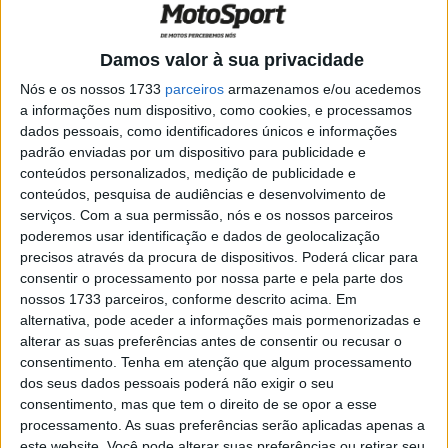
Rally: Joan Barreda com a Hero no Dakar
2024
POR
RICARDO FERREIRA
26 OUTUBRO, 2023
0
Damos valor à sua privacidade
Moto3: Joel Kelso faz primeiro pódio e
Nós e os nossos 1733
parceiros
armazenamos e/ou acedemos
assina com a BOE Motorsports
a informações num dispositivo, como cookies, e processamos
dados pessoais, como identificadores únicos e informações
POR
RICARDO FERREIRA
23 OUTUBRO, 2023
0
padrão enviadas por um dispositivo para publicidade e
conteúdos personalizados, medição de publicidade e
MotoGP, Gigi Dall’Igna: “O Marc na Ducati
conteúdos, pesquisa de audiências e desenvolvimento de
é mérito da Gresini”
serviços.
Com a sua permissão, nós e os nossos parceiros
POR
RICARDO FERREIRA
7 OUTUBRO, 2023
0
poderemos usar identificação e dados de geolocalização
precisos através da procura de dispositivos. Poderá clicar para
MotoGP: Miguel Oliveira na lista para
consentir o processamento por nossa parte e pela parte dos
substituir Marc Márquez
nossos 1733 parceiros, conforme descrito acima. Em
POR
RICARDO FERREIRA
4 OUTUBRO, 2023
0
alternativa, pode aceder a informações mais pormenorizadas e
alterar as suas preferências antes de consentir ou recusar o
MotoGP, Fechado, ’Marc Márquez vai
consentimento.
Tenha em atenção que algum processamento
correr com uma Ducati em 2024’
dos seus dados pessoais poderá não exigir o seu
POR
RICARDO FERREIRA
28 SETEMBRO, 2023
0
consentimento, mas que tem o direito de se opor a esse
processamento. As suas preferências serão aplicadas apenas a
Rallys: Skyler Howes com a Honda no
este website. Você pode alterar suas preferências ou retirar seu