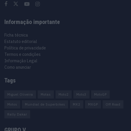
Informação importante
Ficha técnica
Estatuto editorial
Política de privacidade
Termos e condições
Informação Legal
Como anunciar
Tags
Miguel Oliveira
Motas
Moto2
Moto3
MotoGP
Motos
Mundial de Superbikes
MX2
MXGP
Off Road
Rally Dakar
GRUPO V