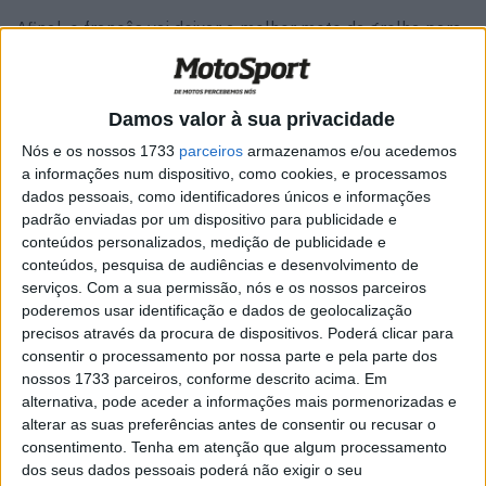
Afinal, o francês vai deixar a melhor moto da grelha para
subir ao assento de uma Honda, actualmente uma moto
muito pouco competitiva. Isto pode parecer estranho,
mas a verdade é que a Ducati não ofereceu a Zarco o que
Damos valor à sua privacidade
este exigia: um contrato de dois anos.
Nós e os nossos 1733
parceiros
armazenamos e/ou acedemos
a informações num dispositivo, como cookies, e processamos
“Não é fácil disputar o mundial e talvez seja também por
dados pessoais, como identificadores únicos e informações
isso que a Ducati demorou a fazer-me uma oferta, não
padrão enviadas por um dispositivo para publicidade e
me oferecendo um contrato de dois anos. Este ano
conteúdos personalizados, medição de publicidade e
conteúdos, pesquisa de audiências e desenvolvimento de
cheguei a uma boa forma, dando-me uma nova energia. É
serviços.
Com a sua permissão, nós e os nossos parceiros
por isso que quero ficar na MotoGP o maior tempo
poderemos usar identificação e dados de geolocalização
possível, e fazê-lo com a Honda ainda é interessante”.
precisos através da procura de dispositivos. Poderá clicar para
consentir o processamento por nossa parte e pela parte dos
nossos 1733 parceiros, conforme descrito acima. Em
alternativa, pode aceder a informações mais pormenorizadas e
alterar as suas preferências antes de consentir ou recusar o
consentimento.
Tenha em atenção que algum processamento
dos seus dados pessoais poderá não exigir o seu