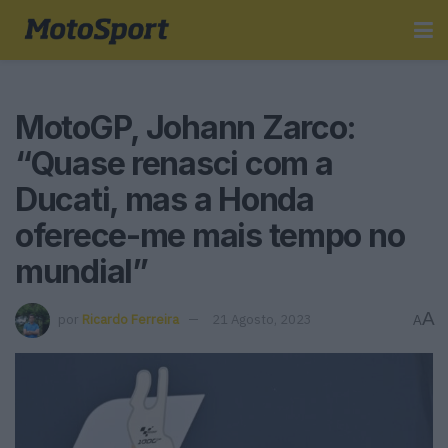
MotoGP, Johann Zarco:
“Quase renasci com a
Ducati, mas a Honda
oferece-me mais tempo no
mundial”
A
por
Ricardo Ferreira
21 Agosto, 2023
A