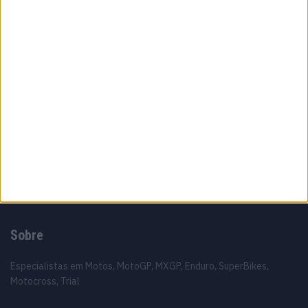
temporadas nos Grandes Prémios
8 AGOSTO, 2026
MotoGP: Moto2,Pole para Izan Guevara após
volta demolidora em Silverstone
8 AGOSTO, 2026
MotoGP: Johann Zarco acelera recuperação
e aponta regresso a Misano
8 AGOSTO, 2026
Sobre
Especialistas em Motos, MotoGP, MXGP, Enduro, SuperBikes,
Motocross, Trial