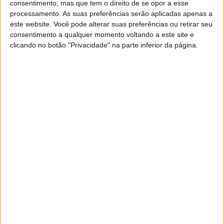
consentimento, mas que tem o direito de se opor a esse
processamento. As suas preferências serão aplicadas apenas a
este website. Você pode alterar suas preferências ou retirar seu
consentimento a qualquer momento voltando a este site e
clicando no botão "Privacidade" na parte inferior da página.
“Estou feliz com o que a Ducati me
deu”
“A Pramac e eu ainda temos metade da temporada
juntos na qual vou procurar a vitória”
, – sublinhou o
francês de 33 anos à Sky Sport.
Estou feliz com o que a
Ducati me deu, a partir de 2020, quando o fabricante me
deu uma oportunidade após a experiência na KTM: senti-
me quase renascido,primeiro com a Avintia e depois com
a Pramac.”