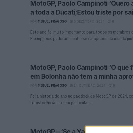
MotoGP, Paolo Campinoti ‘Quero 
a toda a Ducati;Estou triste por sai
POR
MIGUEL FRAGOSO
5 DEZEMBRO, 2024
0
Este ano foi muito importante para todos os membros 
Racing, pois puderam sentir-se campeões do mundo junt
MotoGP, Paolo Campinoti ‘O que f
em Bolonha não tem a minha apr
POR
MIGUEL FRAGOSO
14 OUTUBRO, 2024
0
Foi a história do ano no paddock de MotoGP de 2024, 
transferências - e em particular ...
MotoGP – ‘Se a Yamaha o deixar