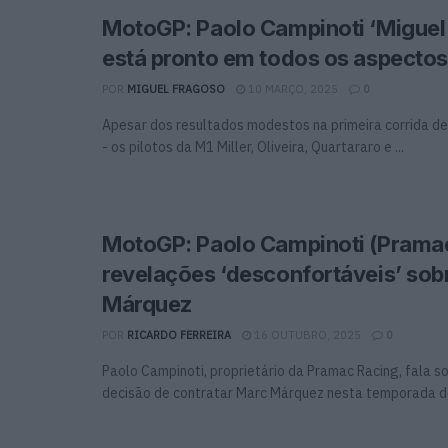
MotoGP: Paolo Campinoti ‘Miguel 
está pronto em todos os aspectos
POR
MIGUEL FRAGOSO
10 MARÇO, 2025
0
Apesar dos resultados modestos na primeira corrida 
- os pilotos da M1 Miller, Oliveira, Quartararo e ...
MotoGP: Paolo Campinoti (Pramac
revelações ‘desconfortáveis’ sob
Márquez
POR
RICARDO FERREIRA
16 OUTUBRO, 2025
0
Paolo Campinoti, proprietário da Pramac Racing, fala so
decisão de contratar Marc Márquez nesta temporada de 