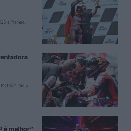
025, a Pramac,
tentadora
o MotoGP. Paolo
P é melhor”