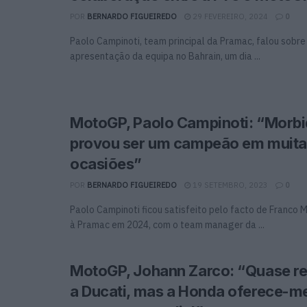
POR
BERNARDO FIGUEIREDO
29 FEVEREIRO, 2024
0
Paolo Campinoti, team principal da Pramac, falou sobre 
apresentação da equipa no Bahrain, um dia ...
MotoGP, Paolo Campinoti: “Morbid
provou ser um campeão em muita
ocasiões”
POR
BERNARDO FIGUEIREDO
19 SETEMBRO, 2023
0
Paolo Campinoti ficou satisfeito pelo facto de Franco Mo
à Pramac em 2024, com o team manager da ...
MotoGP, Johann Zarco: “Quase r
a Ducati, mas a Honda oferece-m