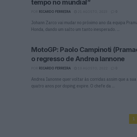
tempo no mundial”
POR
RICARDO FERREIRA
21 AGOSTO, 2023
0
Johann Zarco vai mudar no próximo ano da equipa Pram
Honda, dando um salto um tanto inesperado. ...
MotoGP: Paolo Campinoti (Prama
o regresso de Andrea Iannone
POR
RICARDO FERREIRA
10 AGOSTO, 2022
0
Andrea Ianonne quer voltar às corridas assim que a su
quatro anos por doping expire. O chefe da ...
1