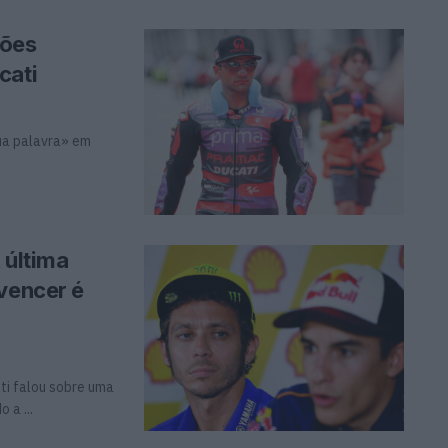
ções
cati
sua palavra» em
 última
 vencer é
ti falou sobre uma
 a ...