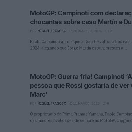
MotoGP: Campinoti com declara
chocantes sobre caso Martín e Du
POR
MIGUEL FRAGOSO
20 JANEIRO, 2026
0
Paolo Campinoti afirma que a Ducati «voltou atrás na 
2024, alegando que Jorge Martín estava prestes a ...
MotoGP: Guerra fria! Campinoti ‘A
pessoa que Rossi gostaria de ver
Marc’
POR
MIGUEL FRAGOSO
11 MARÇO, 2025
0
O proprietário da Prima Pramac Yamaha, Paolo Campino
das maiores rivalidades de sempre no MotoGP, chegando