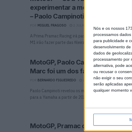
experimentar a moto, ficarei muit
– Paolo Campinoti sobre Iannone
POR
MIGUEL FRAGOSO
2 JULHO, 2024
0
Nós e os nossos 17
processamos dados p
A Prima Pramac Racing irá passar a ter motos de fábri
para publicidade e 
M1 irão fazer parte das fileiras ...
desenvolvimento de 
dados de geolocaliza
processamento por n
MotoGP, Paolo Campinoti: “A esc
alternativa, pode ac
Marc foi um dos fatores”
ou recusar o consen
não exigir o seu co
POR
BERNARDO FIGUEIREDO
28 JUNHO, 2024
0
serão aplicadas apen
qualquer momento vol
Paolo Campinoti revelou os motivos que levam a que a
para a Yamaha a partir de 2025, ...
M
MotoGP, Pramac deseja o melhor 