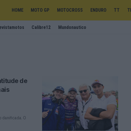
HOME
MOTO GP
MOTOCROSS
ENDURO
TT
T
evistamotos
Calibre12
Mundonautico
titude de
mais
 danificada. O