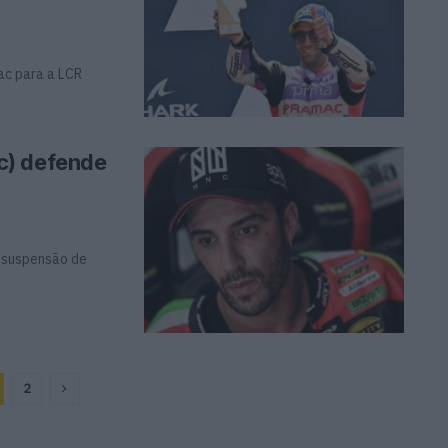
ac para a LCR
c) defende
a suspensão de
2