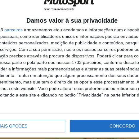
o contente’
 na Pramac
Damos valor à sua privacidade
33
parceiros
armazenamos e/ou acedemos a informações num dispositi
essoais, como identificadores únicos e informações padrão enviadas 
ca da Yamaha, as
conteúdos personalizados, medição de publicidade e conteúdos, pesqui
serviços.
Com a sua permissão, nós e os nossos parceiros poderemos 
ção precisos através da procura de dispositivos. Poderá clicar para co
ossa parte e pela parte dos nossos 1733 parceiros, conforme descrit
olha do
eder a informações mais pormenorizadas e alterar as suas preferência
timento.
Tenha em atenção que algum processamento dos seus dados
nsentimento, mas que tem o direito de se opor a esse processamento. A
as a este website. Você pode alterar suas preferências ou retirar seu
tando a este site e clicando no botão "Privacidade" na parte inferior 
 Pramac se mude
AIS OPÇÕES
CONCORDO
a Jorge