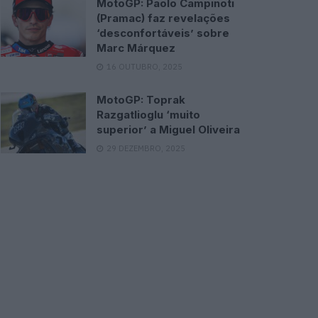
MotoGP: Paolo Campinoti
(Pramac) faz revelações
‘desconfortáveis’ sobre
Marc Márquez
16 OUTUBRO, 2025
MotoGP: Toprak
Razgatlioglu ‘muito
superior’ a Miguel Oliveira
29 DEZEMBRO, 2025