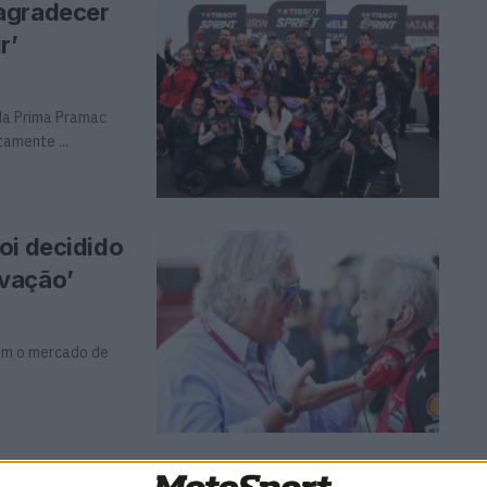
agradecer
r’
da Prima Pramac
amente ...
oi decidido
ovação’
com o mercado de