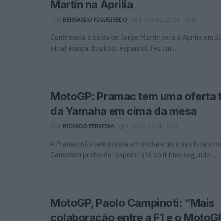
Martín na Aprilia
POR
BERNARDO FIGUEIREDO
6 JUNHO, 2024
0
Confirmada a saída de Jorge Martín para a Aprilia em 2
atual equipa do piloto espanhol, fez um ...
MotoGP: Pramac tem uma oferta 
da Yamaha em cima da mesa
POR
RICARDO FERREIRA
9 MAIO, 2024
0
A Pramac não tem pressa em esclarecer o seu futuro n
Campinoti pretende “esperar até ao último segundo ...
MotoGP, Paolo Campinoti: “Mais
colaboração entre a F1 e o MotoG