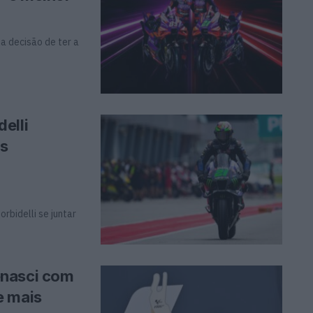
a decisão de ter a
elli
s
rbidelli se juntar
enasci com
e mais