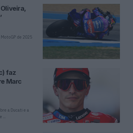
Oliveira,
’
de MotoGP de 2025
) faz
re Marc
bre a Ducati e a
...