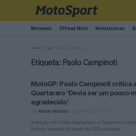
Motomais
Offroad Moto
Revistacarros
R
Home
Tag
Paolo Campinoti
Etiqueta:
Paolo Campinoti
MotoGP: Paolo Campinoti critíca a
Quartararo ‘Devia ser um pouco 
agradecido’
POR
MIGUEL FRAGOSO
12 MAIO, 2026
0
A relação entre Fabio Quartararo e a Yamaha está muito
francês, campeão do mundo de 2021, vai deixar ...