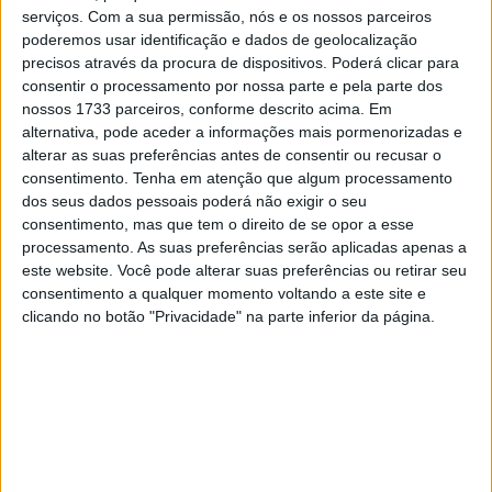
mundial de MotoGP em 2020, múltiplo vencedor de
serviços.
Com a sua permissão, nós e os nossos parceiros
Grandes Prémios na categoria rainha, Franco Morbidelli é
poderemos usar identificação e dados de geolocalização
precisos através da procura de dispositivos. Poderá clicar para
sem dúvida um piloto talentoso. mas também está a sair
consentir o processamento por nossa parte e pela parte dos
de um período negro que poderia ter posto um fim quase
nossos 1733 parceiros, conforme descrito acima. Em
definitivo à sua carreira, já que o piloto da VR46 Academy
alternativa, pode aceder a informações mais pormenorizadas e
sofreu nos últimos três anos na Yamaha oficial com uma
alterar as suas preferências antes de consentir ou recusar o
consentimento.
Tenha em atenção que algum processamento
flagrante falta de resultados.
dos seus dados pessoais poderá não exigir o seu
consentimento, mas que tem o direito de se opor a esse
Felizmente, o italo-brasileiro de 28 anos conseguiu
processamento. As suas preferências serão aplicadas apenas a
refúgio na Ducati Pramac para a próxima temporada, no
este website. Você pode alterar suas preferências ou retirar seu
lugar de um certo Johann Zarco que está de saída para a
consentimento a qualquer momento voltando a este site e
Honda. Uma máquina idêntica às motos da equipa oficial
clicando no botão "Privacidade" na parte inferior da página.
e que atualmente é a melhor máquina em campo. Talvez
seja esta a última oportunidade para Morbidelli mostrar
que ainda tem créditos para jogar ao nível dos melhores
pilotos do MotoGP.
Luigi Dall’Igna, director geral da Ducati Corse, deu com