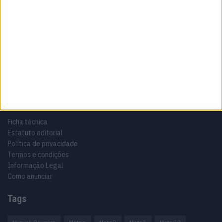
Sobre
Especialistas em Motos, MotoGP, MXGP, Enduro, SuperBikes,
Motocross, Trial
Informação importante
Ficha técnica
Estatuto editorial
Política de privacidade
Termos e condições
Informação Legal
Como anunciar
Tags