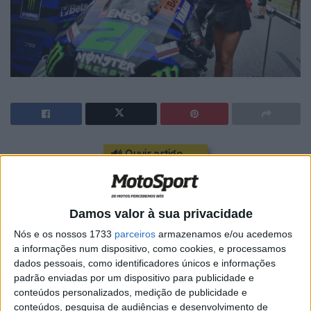
🔊 Ouvir artigo
Como esperado, Franco Morbidelli
ocupará o lugar de Johann Zarco na
Damos valor à sua privacidade
Pramac em 2024. Uma oportunidade de
Nós e os nossos 1733
parceiros
armazenamos e/ou acedemos
ouro para relançar a carreira após várias
a informações num dispositivo, como cookies, e processamos
dados pessoais, como identificadores únicos e informações
temporadas catastróficas na M1 oficial.
padrão enviadas por um dispositivo para publicidade e
conteúdos personalizados, medição de publicidade e
Campeão mundial de Moto2 em 2017, vice-campeão
conteúdos, pesquisa de audiências e desenvolvimento de