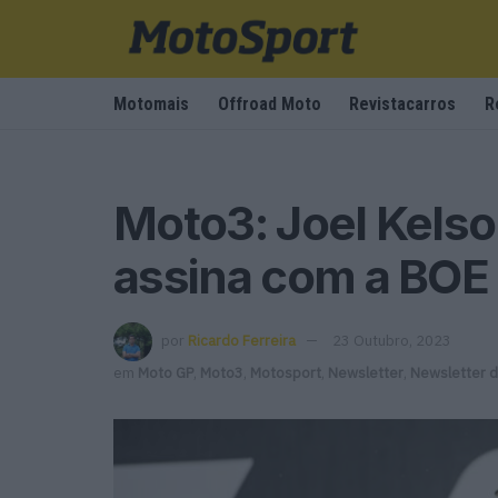
Motomais
Offroad Moto
Revistacarros
R
Moto3: Joel Kelso 
assina com a BOE
por
Ricardo Ferreira
23 Outubro, 2023
em
Moto GP
,
Moto3
,
Motosport
,
Newsletter
,
Newsletter 