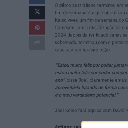
O piloto australiano terminou em te
fim-de-semana em que oficializou 
Kelso viveu um fim de semana do G
Começou com a oficialização da su
2024 depois de ter ficado várias 
sobretudo, terminou com o primeiro
caseira a um terceiro lugar.
“Estou muito feliz por poder junta
estou muito feliz por poder comp
ano”
, disse Joel, claramente entu
aproveitá-la lutando de forma con
é o meu verdadeiro potencial.”
Joel Kelso fará equipa com David
Artigos relacionados