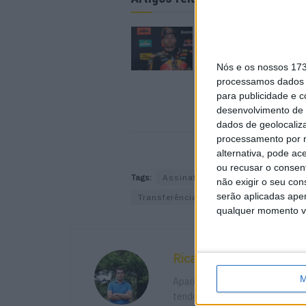
MotoGP: Brad Binder
o silêncio sobre o fu
algumas semanas
Nós e os nossos 17
saberemos mais’
processamos dados p
6 AGOSTO, 2026
para publicidade e 
desenvolvimento de 
dados de geolocaliza
processamento por n
alternativa, pode ac
ou recusar o consen
Tags:
Assinatura coma BOE Motorspor
não exigir o seu co
serão aplicadas apen
Transferências em 2024
qualquer momento vol
Ricardo Ferreira
M
Apaixonado por motos desde mu
tendo trabalhado em diversos m