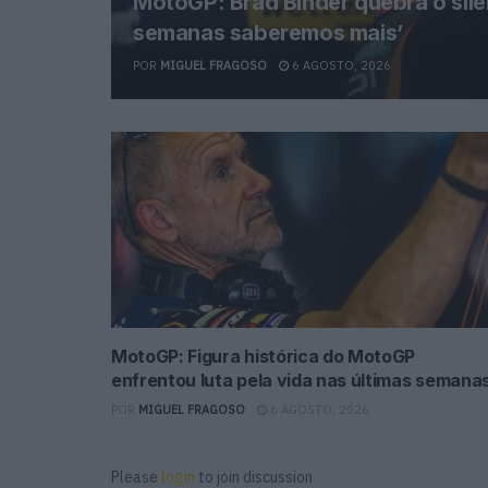
MotoGP: Brad Binder quebra o silê
semanas saberemos mais’
POR
MIGUEL FRAGOSO
6 AGOSTO, 2026
MotoGP: Figura histórica do MotoGP
enfrentou luta pela vida nas últimas semana
POR
MIGUEL FRAGOSO
6 AGOSTO, 2026
Please
login
to join discussion