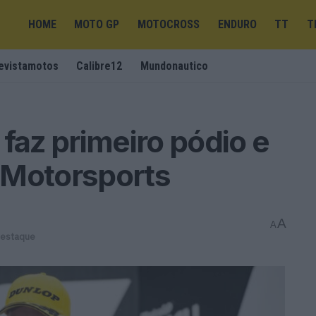
HOME
MOTO GP
MOTOCROSS
ENDURO
TT
T
evistamotos
Calibre12
Mundonautico
faz primeiro pódio e
 Motorsports
A
A
destaque