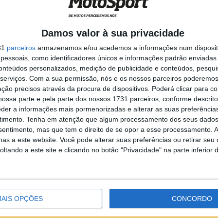
 quebra
MotoGP: Figura histórica do
Damos valor à sua privacidade
turo ‘Em
MotoGP enfrentou luta pela
vida nas últimas semanas
31
parceiros
armazenamos e/ou acedemos a informações num dispositi
6 AGOSTO, 2026
essoais, como identificadores únicos e informações padrão enviadas 
conteúdos personalizados, medição de publicidade e conteúdos, pesqui
serviços.
Com a sua permissão, nós e os nossos parceiros poderemos 
ção precisos através da procura de dispositivos. Poderá clicar para co
ossa parte e pela parte dos nossos 1731 parceiros, conforme descrit
eder a informações mais pormenorizadas e alterar as suas preferência
timento.
Tenha em atenção que algum processamento dos seus dados
ts
Corrida Moto3
GP da Austrália
Joel Kelso
nsentimento, mas que tem o direito de se opor a esse processamento. A
as a este website. Você pode alterar suas preferências ou retirar seu
tando a este site e clicando no botão "Privacidade" na parte inferior 
AIS OPÇÕES
CONCORDO
ito cedo, está desde há muito ligado à Comunicação Social,
eios como AutoHoje, revista Motociclismo, jornal Volante,