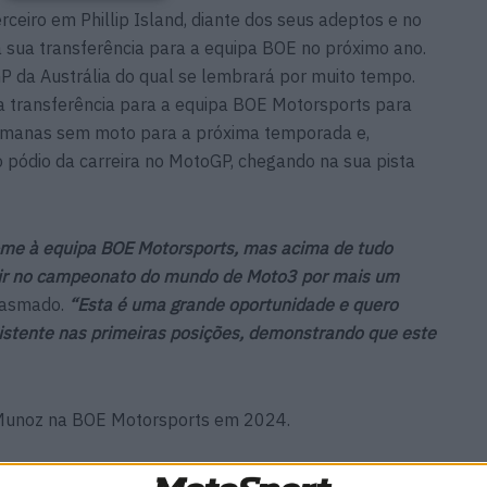
rceiro em Phillip Island, diante dos seus adeptos e no
a sua transferência para a equipa BOE no próximo ano.
P da Austrália do qual se lembrará por muito tempo.
a transferência para a equipa BOE Motorsports para
semanas sem moto para a próxima temporada e,
 pódio da carreira no MotoGP, chegando na sua pista
r-me à equipa BOE Motorsports, mas acima de tudo
etir no campeonato do mundo de Moto3 por mais um
siasmado.
“Esta é uma grande oportunidade e quero
sistente nas primeiras posições, demonstrando que este
 Munoz na BOE Motorsports em 2024.