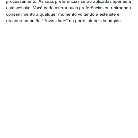
processamento. As suas preferências serão aplicadas apenas a
Chrono?
este website. Você pode alterar suas preferências ou retirar seu
POR
RICARDO FERREIRA
5 JANEIRO, 2025
0
consentimento a qualquer momento voltando a este site e
clicando no botão "Privacidade" na parte inferior da página.
Dakar 2025: Hero Motosports cumpre
objetivos e está na luta
POR
RICARDO FERREIRA
3 JANEIRO, 2025
0
Dakar 2025, Ross Branch (2º): “Temos
uma boa posição de partida para
amanhã, penso que podemos atacar”
POR
RICARDO FERREIRA
3 JANEIRO, 2025
0
Dakar 2025: Daniel Sanders vence
prólogo e torna-se o primeiro líder
POR
RICARDO FERREIRA
3 JANEIRO, 2025
0
Dakar, Ross Branch: “O mais importante
no Dakar é a navegação”
POR
RICARDO FERREIRA
29 DEZEMBRO, 2024
0
Dakar, Ross Branch: “Quero ganhar o