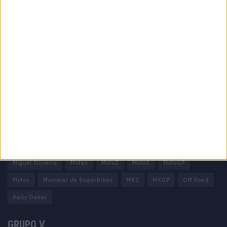
Informação importante
Ficha técnica
Estatuto editorial
Política de privacidade
Termos e condições
Informação Legal
Como anunciar
Tags
Miguel Oliveira
Motas
Moto2
Moto3
MotoGP
Motos
Mundial de Superbikes
MX2
MXGP
Off Road
Rally Dakar
GRUPO V