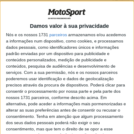
estamos na luta”
POR
RICARDO FERREIRA
10 JANEIRO, 2025
0
Dakar 2025: Ross Branch ‘Era o último dia
Damos valor à sua privacidade
para fazer uma grande diferença’
Nós e os nossos 1731
parceiros
armazenamos e/ou acedemos
POR
MIGUEL FRAGOSO
8 JANEIRO, 2025
0
a informações num dispositivo, como cookies, e processamos
Dakar 2025: Ross Branch ‘Ainda é cedo e
dados pessoais, como identificadores únicos e informações
temos um rali muito longo pela frente’
padrão enviadas por um dispositivo para publicidade e
conteúdos personalizados, medição de publicidade e
POR
MIGUEL FRAGOSO
6 JANEIRO, 2025
0
conteúdos, pesquisa de audiências e desenvolvimento de
serviços.
Com a sua permissão, nós e os nossos parceiros
Dakar 2025, Etapa 2: Sanders mantem-se
poderemos usar identificação e dados de geolocalização
líder na primeira metade das 48H Chrono
precisos através da procura de dispositivos. Poderá clicar para
POR
RICARDO FERREIRA
5 JANEIRO, 2025
0
consentir o processamento por nossa parte e pela parte dos
nossos 1731 parceiros, conforme descrito acima. Em
Dakar 2025, Ross Branch: “Estou aliviado
alternativa, pode aceder a informações mais pormenorizadas e
por saber que o Buhler está bem”
alterar as suas preferências antes de consentir ou recusar o
POR
RICARDO FERREIRA
5 JANEIRO, 2025
0
consentimento.
Tenha em atenção que algum processamento
dos seus dados pessoais poderá não exigir o seu
Dakar 2025, Análise +Vídeo: Conseguirá
consentimento, mas que tem o direito de se opor a esse
Sanders segurar a liderança nas 48H