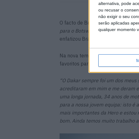
alternativa, pode ac
ou recusar o consen
não exigir o seu co
O facto de Branch ter chegado a e
serão aplicadas apen
qualquer momento vol
para o Botswana que é um país peq
enfatizou Branch.
“É, portanto, fa
Na nova temporada, Branch larga 
M
favoritos para o Dakar 2025, que c
“O Dakar sempre foi um dos meus s
acreditaram em mim e me deram est
uma longa jornada, 34 anos de moto
para a nossa jovem equipa: isto é
mais importantes da Hero e estou 
bom. Ainda temos muito trabalho a 