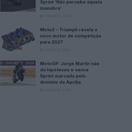
Sprint ‘Não percebo aquela
manobra’
9 AGOSTO, 2026
Moto2 – Triumph revela o
novo motor de competição
para 2027
9 AGOSTO, 2026
MotoGP: Jorge Martín não
dá hipóteses e vence
Sprint marcada pelo
domínio da Aprilia
8 AGOSTO, 2026