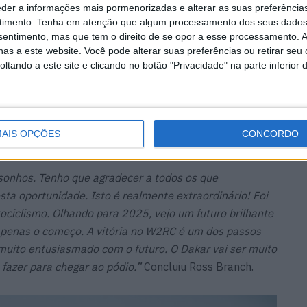
eder a informações mais pormenorizadas e alterar as suas preferência
timento.
Tenha em atenção que algum processamento dos seus dados
nsentimento, mas que tem o direito de se opor a esse processamento. A
ste nível é igualmente surpreendente.
“É algo especial
as a este website. Você pode alterar suas preferências ou retirar seu
tando a este site e clicando no botão "Privacidade" na parte inferior 
ueno – temos apenas 2,6 milhões de habitantes”,
ntástico ter um campeão mundial de motociclismo.”
com o número 1 de campeão mundial e é um dos
AIS OPÇÕES
CONCORDO
omeça no dia 3 de janeiro.
onhos. Tenho que agradecer a todos os que
a oportunidade. Isto é realmente extraordinário! Foi
ciclismo. Olhando para 2025, vejo um futuro brilhante
 apenas o começo. A vitória no W2RC é um dos passos
muito entusiasmado com o futuro. O Dakar vai ser muito
fazer para chegar ao pódio.”
Concluiu Ross Branch.