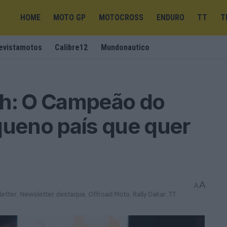
HOME
MOTO GP
MOTOCROSS
ENDURO
TT
T
evistamotos
Calibre12
Mundonautico
ch: O Campeão do
ueno país que quer
A
A
etter
,
Newsletter destaque
,
Offroad Moto
,
Rally Dakar
,
TT