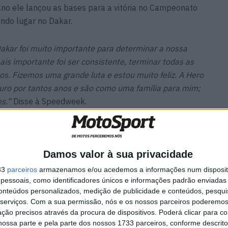
ano ele lançou as bases para a vitória no Campeonato
ndo lugar no Dakar.
akar foi muito importante para determinar a nossa
ais importante foi ser consistente, terminar todas as
os. Fizemos uma grande luta e estou muito feliz. A Hero
uro por tantos anos e são como uma família para mim;
es.”
Disse à Speedweek.
Damos valor à sua privacidade
lli a
MotoGP: Lecuona acusa
 -
Morbidelli após queda na
33
parceiros
armazenamos e/ou acedemos a informações num dispositi
Sprint ‘Não percebo aquela
essoais, como identificadores únicos e informações padrão enviadas 
manobra’
conteúdos personalizados, medição de publicidade e conteúdos, pesqui
9 AGOSTO, 2026
serviços.
Com a sua permissão, nós e os nossos parceiros poderemos 
ção precisos através da procura de dispositivos. Poderá clicar para co
ossa parte e pela parte dos nossos 1733 parceiros, conforme descrit