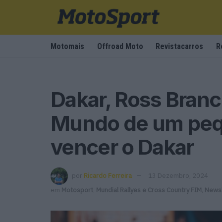
Motomais
Offroad Moto
Revistacarros
R
Dakar, Ross Bran
Mundo de um peq
vencer o Dakar
por
Ricardo Ferreira
13 Dezembro, 2024
em
Motosport
,
Mundial Rallyes e Cross Country FIM
,
Newsl