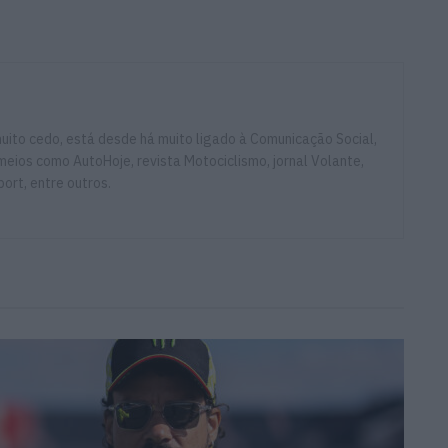
ito cedo, está desde há muito ligado à Comunicação Social,
eios como AutoHoje, revista Motociclismo, jornal Volante,
ort, entre outros.