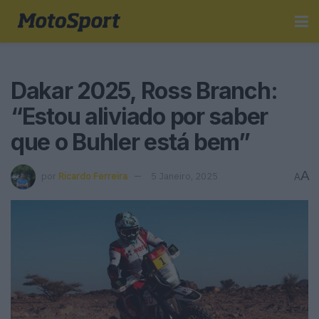
Dakar 2025, Ross Branch:
“Estou aliviado por saber
que o Buhler está bem”
A
por
Ricardo Ferreira
5 Janeiro, 2025
A