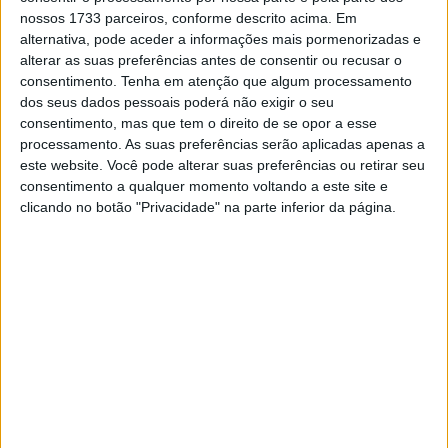
nossos 1733 parceiros, conforme descrito acima. Em
ter cometido alguns erros tolos logo no início. Felizmente,
alternativa, pode aceder a informações mais pormenorizadas e
não me custaram muito. Estou contente por ter
alterar as suas preferências antes de consentir ou recusar o
conseguido passar inteiro e estou aliviado por saber que
consentimento.
Tenha em atenção que algum processamento
o Buhler está bem depois do acidente. A etapa de
dos seus dados pessoais poderá não exigir o seu
consentimento, mas que tem o direito de se opor a esse
amanhã vai ser longa, por isso vou concentrar-me em
processamento. As suas preferências serão aplicadas apenas a
preservar a minha mota e em manter o ritmo. No geral,
este website. Você pode alterar suas preferências ou retirar seu
gostei muito da etapa de hoje e estou ansioso pela
consentimento a qualquer momento voltando a este site e
próxima!”.
Disse Branch.
clicando no botão "Privacidade" na parte inferior da página.
Artigos relacionados
MotoGP: Jorge Martín não dá hipóteses e
vence Sprint marcada pelo domínio da
Aprilia
8 AGOSTO, 2026
MotoGP: Jack Miller prepara adeus após 16
temporadas nos Grandes Prémios
8 AGOSTO, 2026