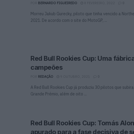
POR
BERNARDO FIGUEIREDO
8 FEVEREIRO, 2022
0
Morreu Jakub Gurecky, piloto que tinha vencido a North
2021. De acordo com o site do MotoGP, ...
Red Bull Rookies Cup: Uma fábric
campeões
POR
REDAÇÃO
9 OUTUBRO, 2021
0
A Red Bull Rookies Cup já produziu 30 pilotos que subi
Grande Prémio, além de oito ...
Red Bull Rookies Cup: Tomás Alo
apurado para a fase decisiva de 