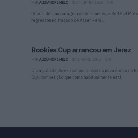
POR
ALEXANDRE MELO
27 JUNHO, 2016
0
Depois de uma paragem de dois meses, a Red Bull Mot
regressou no traçado de Assen - em ...
Rookies Cup arrancou em Jerez
POR
ALEXANDRE MELO
25 ABRIL, 2016
0
O traçado de Jerez acolheu o início da nova época da R
Cup, competição que como habitualmente está ...