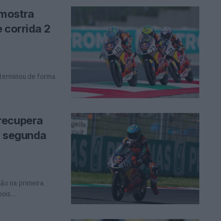
 mostra
 corrida 2
 terminou de forma
recupera
a segunda
ão na primeira
is ...