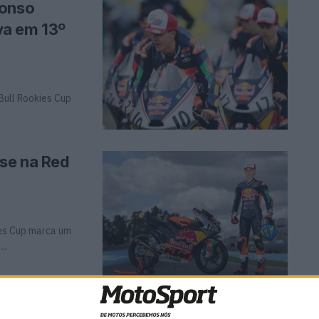
fonso
va em 13º
Bull Rookies Cup
se na Red
ies Cup marca um
..
iloto