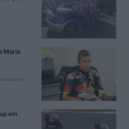
e María
Moto3 que terá
Cup em