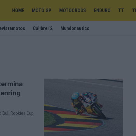
HOME
MOTO GP
MOTOCROSS
ENDURO
TT
T
evistamotos
Calibre12
Mundonautico
termina
senring
d Bull Rookies Cup