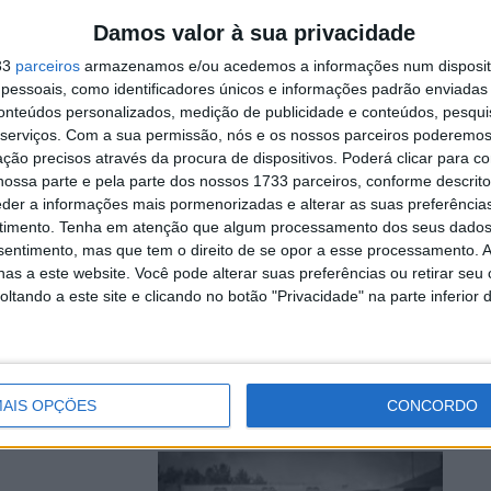
lasse
Damos valor à sua privacidade
33
parceiros
armazenamos e/ou acedemos a informações num dispositi
essoais, como identificadores únicos e informações padrão enviadas 
conteúdos personalizados, medição de publicidade e conteúdos, pesqui
icou dois pilotos
serviços.
Com a sua permissão, nós e os nossos parceiros poderemos 
do ...
ção precisos através da procura de dispositivos. Poderá clicar para co
ossa parte e pela parte dos nossos 1733 parceiros, conforme descrit
eder a informações mais pormenorizadas e alterar as suas preferência
da direção
timento.
Tenha em atenção que algum processamento dos seus dados
nsentimento, mas que tem o direito de se opor a esse processamento. A
as a este website. Você pode alterar suas preferências ou retirar seu
tando a este site e clicando no botão "Privacidade" na parte inferior 
clismo vai ser
..
AIS OPÇÕES
CONCORDO