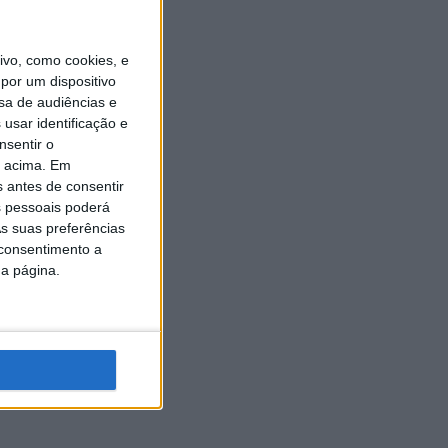
vo, como cookies, e
por um dispositivo
sa de audiências e
usar identificação e
nsentir o
o acima. Em
s antes de consentir
 pessoais poderá
s suas preferências
 consentimento a
da página.