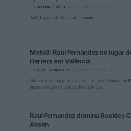
POR
ALEXANDRE MELO
20 OUTUBRO, 2017
0
Já Patrick Costa ficou pelo caminho
Moto3: Raúl Fernández no lugar d
Herrera em Valência
POR
VIRGÍLIO MACHADO
4 NOVEMBRO, 2016
0
María Herrera vai perder a última ronda do Mundial de 
lugar em Valência, depois da queda que ...
Raul Fernandez domina Rookies 
Assen