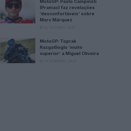
MotoGP: Paolo Campinoti
(Pramac) faz revelações
‘desconfortáveis’ sobre
Marc Márquez
16 OUTUBRO, 2025
MotoGP: Toprak
Razgatlioglu ‘muito
superior’ a Miguel Oliveira
29 DEZEMBRO, 2025