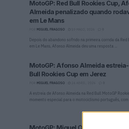
MotoGP: Red Bull Rookies Cup, A
Almeida penalizado quando roda
em Le Mans
POR
MIGUEL FRAGOSO
10 MAIO, 2026
0
Depois do abandono sofrido na primeira corrida da Red 
em Le Mans, Afonso Almeida deu uma resposta ...
MotoGP: Afonso Almeida estreia-
Bull Rookies Cup em Jerez
POR
MIGUEL FRAGOSO
24 ABRIL, 2026
0
A estreia de Afonso Almeida na Red Bull MotoGP Rook
momento especial para o motociclismo português, com .
MotoGP: Miguel Oliveira revela o p