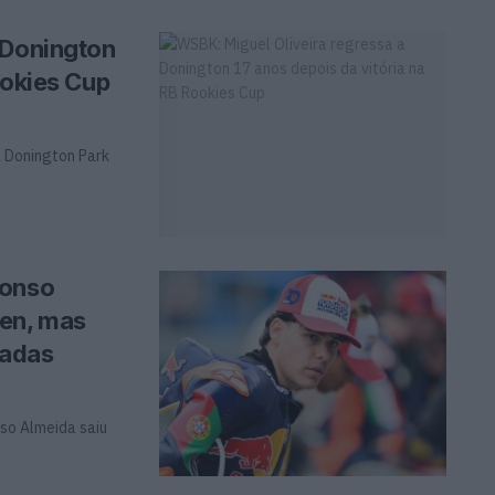
 Donington
ookies Cup
a Donington Park
fonso
en, mas
çadas
so Almeida saiu