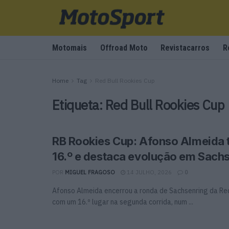
Motomais
Offroad Moto
Revistacarros
R
Home
Tag
Red Bull Rookies Cup
Etiqueta:
Red Bull Rookies Cup
RB Rookies Cup: Afonso Almeida 
16.º e destaca evolução em Sach
POR
MIGUEL FRAGOSO
14 JULHO, 2026
0
Afonso Almeida encerrou a ronda de Sachsenring da Re
com um 16.º lugar na segunda corrida, num ...