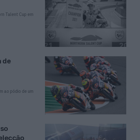
ern Talent Cup em
a de
ram ao pódio de um
nso
selecção