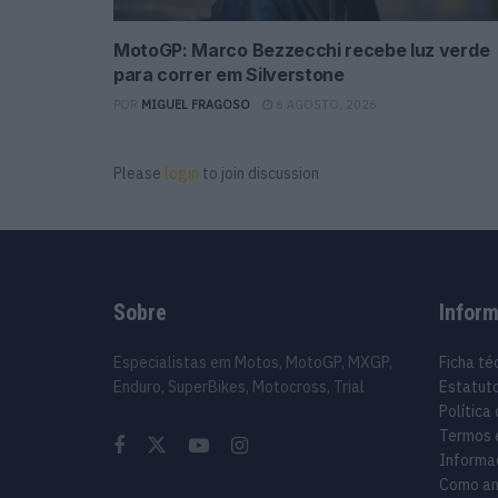
MotoGP: Marco Bezzecchi recebe luz verde
para correr em Silverstone
POR
MIGUEL FRAGOSO
6 AGOSTO, 2026
Please
login
to join discussion
Sobre
Infor
Especialistas em Motos, MotoGP, MXGP,
Ficha té
Enduro, SuperBikes, Motocross, Trial
Estatuto
Política
Termos 
Informa
Como an