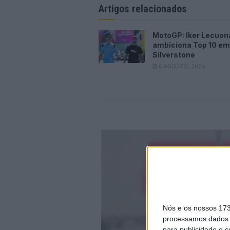
Artigos relacionados
MotoGP: Iker Lecuon
ambiciona Top 10 em
Silverstone
6 AGOSTO, 2026
Nós e os nossos 17
processamos dados p
para publicidade e 