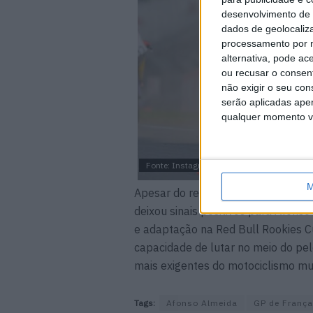
desenvolvimento de 
dados de geolocaliza
processamento por n
alternativa, pode ac
ou recusar o consen
não exigir o seu co
serão aplicadas apen
qualquer momento vol
Fonte: Instagram/ afonso.almeida10
M
Apesar do resultado final ficar a
deixou sinais positivos para Afons
e adaptação na Red Bull Rookies Cu
capacidade de lutar no meio do p
mais exigentes do motociclismo mu
Tags:
Afonso Almeida
GP de França