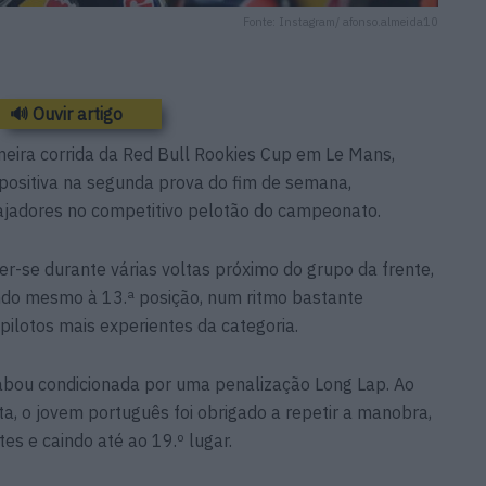
Fonte: Instagram/ afonso.almeida10
🔊 Ouvir artigo
meira corrida da Red Bull Rookies Cup em Le Mans,
ositiva na segunda prova do fim de semana,
ajadores no competitivo pelotão do campeonato.
r-se durante várias voltas próximo do grupo da frente,
ndo mesmo à 13.ª posição, num ritmo bastante
pilotos mais experientes da categoria.
cabou condicionada por uma penalização Long Lap. Ao
ta, o jovem português foi obrigado a repetir a manobra,
es e caindo até ao 19.º lugar.