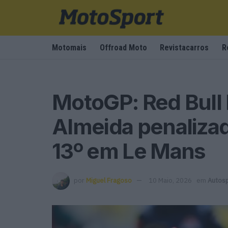
Motomais
Offroad Moto
Revistacarros
R
MotoGP: Red Bull
Almeida penaliza
13º em Le Mans
por
Miguel Fragoso
10 Maio, 2026
em
Autos