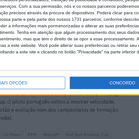
serviços.
Com a sua permissão, nós e os nossos parceiros poderemos 
ção precisos através da procura de dispositivos. Poderá clicar para co
ossa parte e pela parte dos nossos 1731 parceiros, conforme descrit
eder a informações mais pormenorizadas e alterar as suas preferência
timento.
Tenha em atenção que algum processamento dos seus dados
nsentimento, mas que tem o direito de se opor a esse processamento. A
as a este website. Você pode alterar suas preferências ou retirar seu
tando a este site e clicando no botão "Privacidade" na parte inferior 
AIS OPÇÕES
CONCORDO
quém daquilo que demonstrava em pista, o fim de semana
o Almeida, que continua o seu processo de aprendizagem
p. O piloto português voltou a mostrar velocidade,
elotão e evolução num dos campeonatos de formação
ndial.
 - Le Mans
KTM
MotoGP
Red Bull Rookies Cup