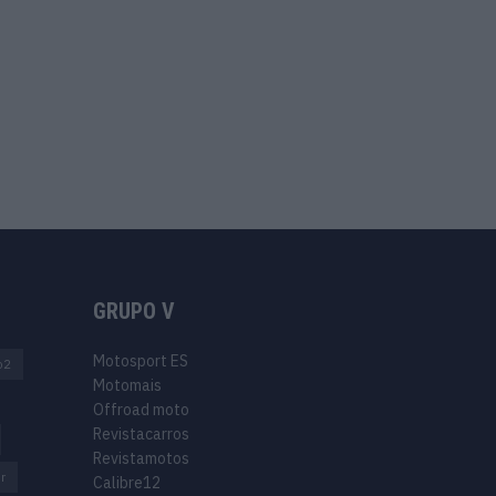
GRUPO V
Motosport ES
o2
Motomais
Offroad moto
Revistacarros
Revistamotos
r
Calibre12