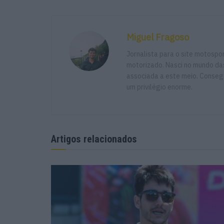
Miguel Fragoso
Jornalista para o site motosp
motorizado. Nasci no mundo das
associada a este meio. Consegu
um privilégio enorme.
Artigos relacionados