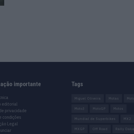
mação importante
Tags
cnica
Miguel Oliveira
Motas
Mot
 editorial
Moto3
MotoGP
Motos
 de privacidade
e condições
Mundial de Superbikes
MX2
ção Legal
MXGP
Off Road
Rally Daka
unciar