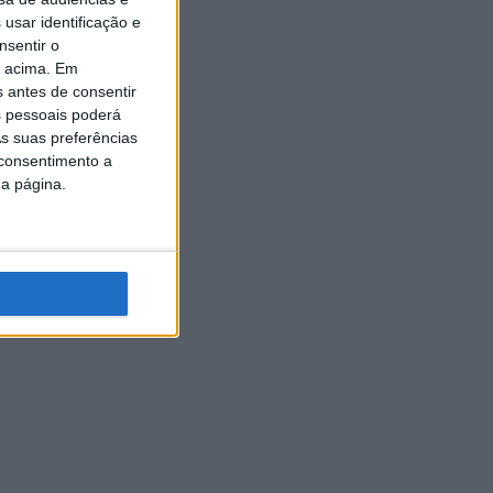
usar identificação e
nsentir o
o acima. Em
s antes de consentir
 pessoais poderá
s suas preferências
 consentimento a
da página.