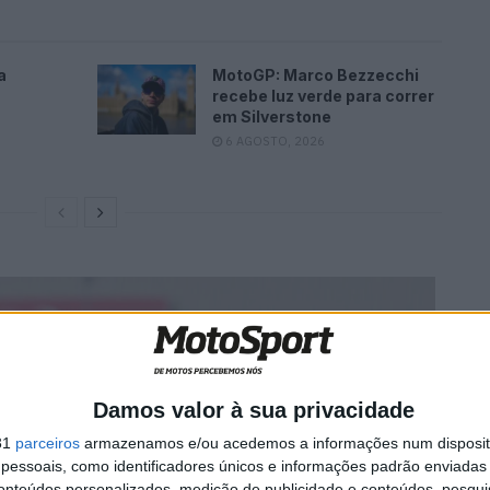
a
MotoGP: Marco Bezzecchi
recebe luz verde para correr
em Silverstone
6 AGOSTO, 2026
Damos valor à sua privacidade
31
parceiros
armazenamos e/ou acedemos a informações num dispositi
essoais, como identificadores únicos e informações padrão enviadas 
conteúdos personalizados, medição de publicidade e conteúdos, pesqui