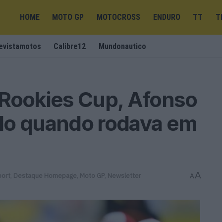
HOME
MOTO GP
MOTOCROSS
ENDURO
TT
T
evistamotos
Calibre12
Mundonautico
 Rookies Cup, Afonso
do quando rodava em
A
port
,
Destaque Homepage
,
Moto GP
,
Newsletter
A