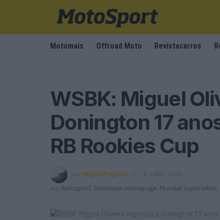
Motomais
Offroad Moto
Revistacarros
R
WSBK: Miguel Oliv
Donington 17 anos
RB Rookies Cup
por
Miguel Fragoso
8 Julho, 2026
em
Autosport
,
Destaque Homepage
,
Mundial Superbikes
,