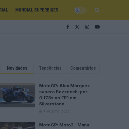
RIAL
MUNDIAL SUPERBIKES
Novidades
Tendências
Comentários
MotoGP: Alex Márquez
supera Bezzecchi por
0,173s no FP1 em
Silverstone
7 AGOSTO, 2026
MotoGP: Moto2, ‘Manu’