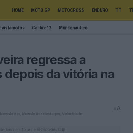
HOME
MOTO GP
MOTOCROSS
ENDURO
TT
T
evistamotos
Calibre12
Mundonautico
eira regressa a
 depois da vitória na
A
A
Newsletter
,
Newsletter destaque
,
Velocidade