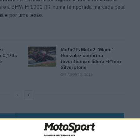
ke e à BMW M 1000 RR, numa temporada marcada pela
ã e por uma lesão.
ez
MotoGP: Moto2, ‘Manu’
r 0,173s
González confirma
e
favoritismo e lidera FP1 em
Silverstone
7 AGOSTO, 2026