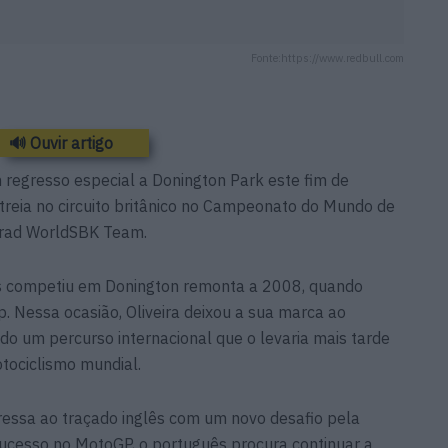
Fonte:https://www.redbull.com
🔊 Ouvir artigo
 regresso especial a Donington Park este fim de
treia no circuito britânico no Campeonato do Mundo de
rad WorldSBK Team.
ês competiu em Donington remonta a 2008, quando
p. Nessa ocasião, Oliveira deixou a sua marca ao
ando um percurso internacional que o levaria mais tarde
tociclismo mundial.
ressa ao traçado inglês com um novo desafio pela
sucesso no MotoGP, o português procura continuar a