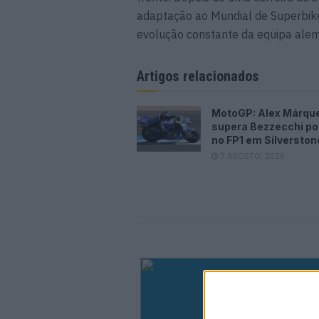
adaptação ao Mundial de Superbi
evolução constante da equipa alem
Artigos relacionados
MotoGP: Alex Márqu
supera Bezzecchi po
no FP1 em Silverston
7 AGOSTO, 2026