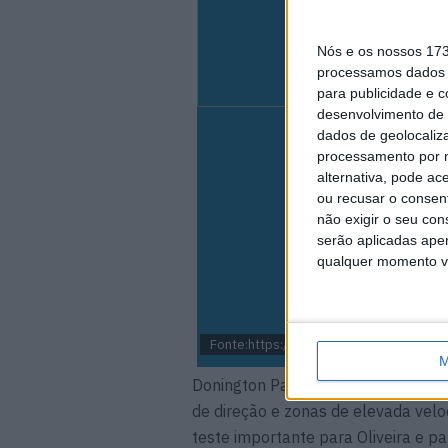
Nós e os nossos 17
processamos dados p
para publicidade e 
desenvolvimento de 
dados de geolocaliza
processamento por n
alternativa, pode ac
ou recusar o consen
não exigir o seu co
serão aplicadas apen
qualquer momento vol
Fonte:https://www.redbull.com
M
Donington Park é um circuito histó
de direção e zonas de elevada vel
teste importante para Oliveira e 