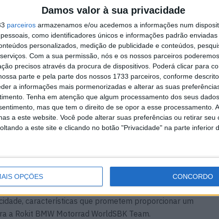
Damos valor à sua privacidade
33
parceiros
armazenamos e/ou acedemos a informações num dispositi
essoais, como identificadores únicos e informações padrão enviadas 
conteúdos personalizados, medição de publicidade e conteúdos, pesqui
serviços.
Com a sua permissão, nós e os nossos parceiros poderemos 
ção precisos através da procura de dispositivos. Poderá clicar para co
ossa parte e pela parte dos nossos 1733 parceiros, conforme descrit
eder a informações mais pormenorizadas e alterar as suas preferência
timento.
Tenha em atenção que algum processamento dos seus dados
nsentimento, mas que tem o direito de se opor a esse processamento. A
as a este website. Você pode alterar suas preferências ou retirar seu
tando a este site e clicando no botão "Privacidade" na parte inferior 
AIS OPÇÕES
CONCORDO
rico e exigente, conhecido pelas suas rápidas mudanças
ocidade, características que prometem proporcionar um
para a Rokit BMW Motorrad WorldSBK Team.