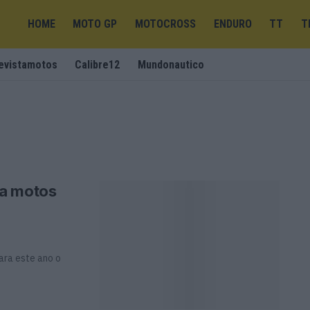
HOME
MOTO GP
MOTOCROSS
ENDURO
TT
T
evistamotos
Calibre12
Mundonautico
ra motos
ara este ano o