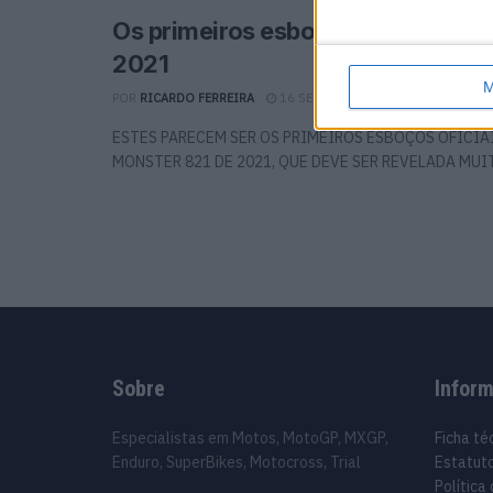
Os primeiros esboços da Ducati 
2021
M
POR
RICARDO FERREIRA
16 SETEMBRO, 2020
0
ESTES PARECEM SER OS PRIMEIROS ESBOÇOS OFICIA
MONSTER 821 DE 2021, QUE DEVE SER REVELADA MUITO
Sobre
Infor
Especialistas em Motos, MotoGP, MXGP,
Ficha té
Enduro, SuperBikes, Motocross, Trial
Estatuto
Política