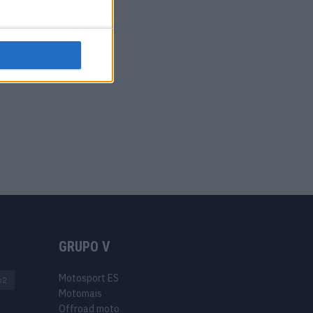
GRUPO V
Motosport ES
o2
Motomais
Offroad moto