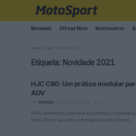
Motomais
Offroad Moto
Revistacarros
R
Home
Tag
Novidade 2021
Etiqueta:
Novidade 2021
HJC C80: Um prático modular pa
ADV
POR
REDAÇÃO
30 AGOSTO, 2021
0
A HJC apresentou como uma das principais novidades p
novo C80, um capacete com inegável estilo offroad, ...