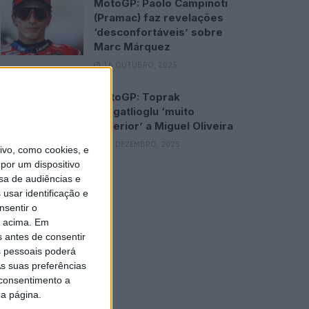
MotoGP: Paolo Campinoti
(Pramac) faz revelações
‘desconfortáveis’ sobre
Marc Márquez
16 OUTUBRO, 2025
MotoGP: Toprak
Razgatlioglu ‘muito
superior’ a Miguel Oliveira
29 DEZEMBRO, 2025
vo, como cookies, e
por um dispositivo
sa de audiências e
usar identificação e
nsentir o
o acima. Em
s antes de consentir
 pessoais poderá
s suas preferências
 consentimento a
da página.