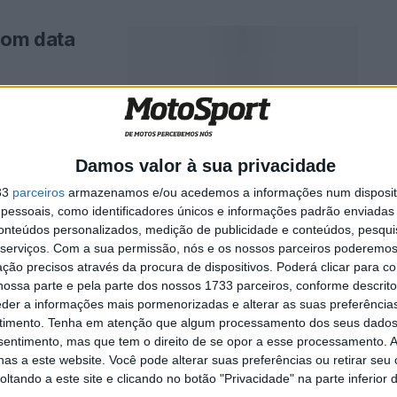
com data
mph Speed Triple
Damos valor à sua privacidade
33
parceiros
armazenamos e/ou acedemos a informações num dispositi
essoais, como identificadores únicos e informações padrão enviadas 
SYM
conteúdos personalizados, medição de publicidade e conteúdos, pesqui
serviços.
Com a sua permissão, nós e os nossos parceiros poderemos 
ção precisos através da procura de dispositivos. Poderá clicar para co
ossa parte e pela parte dos nossos 1733 parceiros, conforme descrit
eder a informações mais pormenorizadas e alterar as suas preferência
SYM 400 DO
timento.
Tenha em atenção que algum processamento dos seus dados
...
nsentimento, mas que tem o direito de se opor a esse processamento. A
as a este website. Você pode alterar suas preferências ou retirar seu
tando a este site e clicando no botão "Privacidade" na parte inferior 