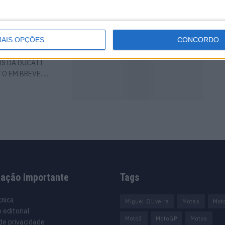
Monster 821
AIS OPÇÕES
CONCORDO
IS DA DUCATI
 EM BREVE. ...
mação importante
Tags
cnica
Miguel Oliveira
Motas
Mot
 editorial
Moto3
MotoGP
Motos
 de privacidade