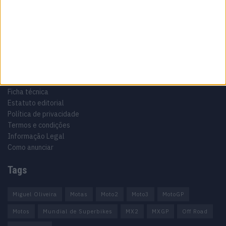
Especialistas em Motos, MotoGP, MXGP, Enduro, SuperBikes,
Motocross, Trial
Informação importante
Ficha técnica
Estatuto editorial
Política de privacidade
Termos e condições
Informação Legal
Como anunciar
Tags
Miguel Oliveira
Motas
Moto2
Moto3
MotoGP
Motos
Mundial de Superbikes
MX2
MXGP
Off Road