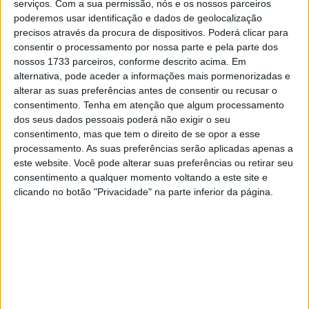
serviços.
Com a sua permissão, nós e os nossos parceiros
desconhecida. Mas confirma-se agora que a grande
poderemos usar identificação e dados de geolocalização
Speed Triple recebe a mesma transformação de ‘olhar
precisos através da procura de dispositivos. Poderá clicar para
raivoso’ da irmã mais nova!
consentir o processamento por nossa parte e pela parte dos
nossos 1733 parceiros, conforme descrito acima. Em
alternativa, pode aceder a informações mais pormenorizadas e
alterar as suas preferências antes de consentir ou recusar o
consentimento.
Tenha em atenção que algum processamento
dos seus dados pessoais poderá não exigir o seu
consentimento, mas que tem o direito de se opor a esse
processamento. As suas preferências serão aplicadas apenas a
este website. Você pode alterar suas preferências ou retirar seu
consentimento a qualquer momento voltando a este site e
clicando no botão "Privacidade" na parte inferior da página.
A atualização não parece ficar-se pelo estilo, até porque
o motor não só aumenta de capacidade, como será
provavelmente o motor mais potente a equipa este
modelo tão procurado em toda a Europa.