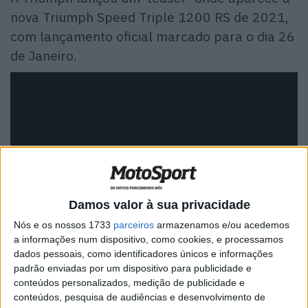
nova Triumph Speed Triple
1200 RS
de 2021,
com lançamento oficial marcado para o dia 26
de Janeiro.
Damos valor à sua privacidade
Nós e os nossos 1733
parceiros
armazenamos e/ou acedemos
a informações num dispositivo, como cookies, e processamos
Desde que a Street Triple RS apareceu nas primeiras
dados pessoais, como identificadores únicos e informações
fotos em testes, muitos fãs da marca inglesa ficaram
padrão enviadas por um dispositivo para publicidade e
animados com a chegada da irmã maior das naked
conteúdos personalizados, medição de publicidade e
Triumph. No entanto, a data de lançamento permaneceu
conteúdos, pesquisa de audiências e desenvolvimento de