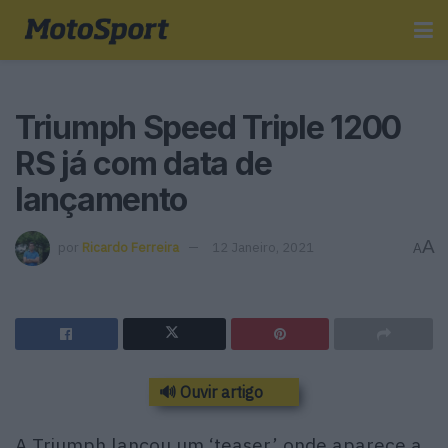
Triumph Speed Triple 1200
RS já com data de
lançamento
A
por
Ricardo Ferreira
12 Janeiro, 2021
A
🔊 Ouvir artigo
A Triumph lançou um ‘teaser’ onde aparece a