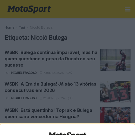
Home
Tag
Nicoló Bulega
Etiqueta:
Nicoló Bulega
WSBK: Bulega continua imparável, mas há
quem questione o peso da Ducati no seu
sucesso
POR
MIGUEL FRAGOSO
7 JULHO, 2026
0
WSBK: A Era de Bulega! Já são 13 vitórias
consecutivas em 2026
POR
MIGUEL FRAGOSO
21 ABRIL, 2026
0
WSBK: Está quentinho! Toprak e Bulega
quem sairá vencedor na Hungria?
POR
MIGUEL FRAGOSO
22 JULHO, 2025
0