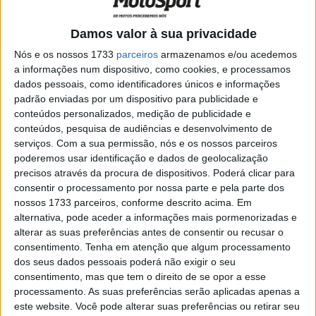
WSBK, Nicoló Bulega ‘A sensação com a
mota foi extraordinária’
Damos valor à sua privacidade
POR
MIGUEL FRAGOSO
9 SETEMBRO, 2024
0
Nós e os nossos 1733
parceiros
armazenamos e/ou acedemos
WSBK, Nicolò Bulega “ansioso por entrar
a informações num dispositivo, como cookies, e processamos
em pista” com a sua Panigale V4R
dados pessoais, como identificadores únicos e informações
POR
MIGUEL FRAGOSO
18 JULHO, 2024
0
padrão enviadas por um dispositivo para publicidade e
conteúdos personalizados, medição de publicidade e
WSBK, Assen: Horários e estatísticas da
conteúdos, pesquisa de audiências e desenvolvimento de
ronda holandesa
serviços.
Com a sua permissão, nós e os nossos parceiros
poderemos usar identificação e dados de geolocalização
POR
RICARDO FERREIRA
18 ABRIL, 2024
0
precisos através da procura de dispositivos. Poderá clicar para
WSBK, Assen: Quem são os favoritos na
consentir o processamento por nossa parte e pela parte dos
ronda holandesa?
nossos 1733 parceiros, conforme descrito acima. Em
alternativa, pode aceder a informações mais pormenorizadas e
POR
RICARDO FERREIRA
18 ABRIL, 2024
0
alterar as suas preferências antes de consentir ou recusar o
WSBK, Teste Jerez: Estreante Bulega
consentimento.
Tenha em atenção que algum processamento
surpreende favoritos
dos seus dados pessoais poderá não exigir o seu
consentimento, mas que tem o direito de se opor a esse
POR
RICARDO FERREIRA
24 JANEIRO, 2024
0
processamento. As suas preferências serão aplicadas apenas a
este website. Você pode alterar suas preferências ou retirar seu
Superbike: Aruba.it Racing apresenta a