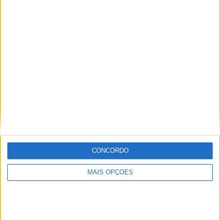
Tendências
Comentários
Novidades
MotoGP- Reviravolta com Oliveira na Honda
8 SETEMBRO, 2025
MotoGP: Reviravolta? Miguel Oliveira pode
ter vaga em 2026
28 AGOSTO, 2025
MotoGP: Paolo Campinoti (Pramac) faz
revelações ‘desconfortáveis’ sobre Marc
Márquez
16 OUTUBRO, 2025
CONCORDO
MotoGP: Toprak Razgatlioglu ‘muito
MAIS OPÇÕES
superior’ a Miguel Oliveira
29 DEZEMBRO, 2025