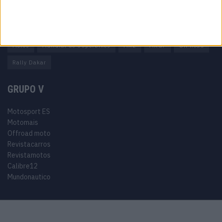
Tags
Miguel Oliveira
Motas
Moto2
Moto3
MotoGP
Motos
Mundial de Superbikes
MX2
MXGP
Off Road
Rally Dakar
GRUPO V
Motosport ES
Motomais
Offroad moto
Revistacarros
Revistamotos
Calibre12
Mundonautico