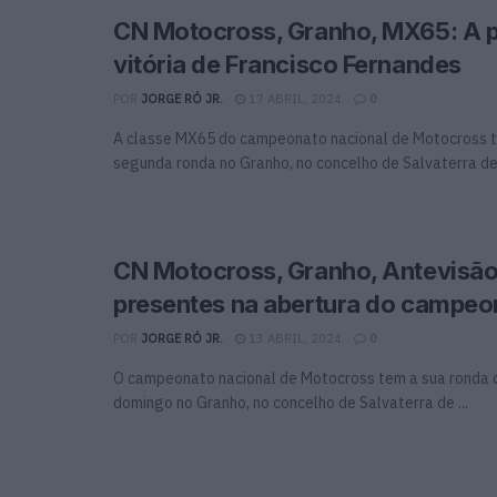
CN Motocross, Granho, MX65: A p
vitória de Francisco Fernandes
POR
JORGE RÓ JR.
17 ABRIL, 2024
0
A classe MX65 do campeonato nacional de Motocross t
segunda ronda no Granho, no concelho de Salvaterra de 
CN Motocross, Granho, Antevisão:
presentes na abertura do campeo
POR
JORGE RÓ JR.
13 ABRIL, 2024
0
O campeonato nacional de Motocross tem a sua ronda 
domingo no Granho, no concelho de Salvaterra de ...