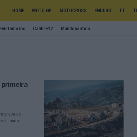
HOME
MOTO GP
MOTOCROSS
ENDURO
TT
T
evistamotos
Calibre12
Mundonautico
 primeira
ra prova do
 e muita ...