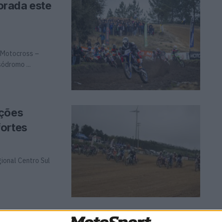
orada este
e Motocross –
ódromo ...
ições
fortes
ional Centro Sul
 Lustosa