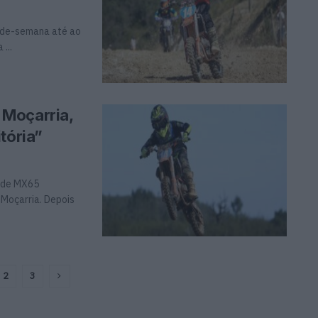
-de-semana até ao
...
 Moçarria,
tória”
l de MX65
 Moçarria. Depois
2
3