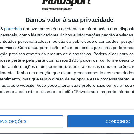
Damos valor à sua privacidade
sada, vai acolher
33
parceiros
armazenamos e/ou acedemos a informações num dispositi
essoais, como identificadores únicos e informações padrão enviadas 
conteúdos personalizados, medição de publicidade e conteúdos, pesqui
serviços.
Com a sua permissão, nós e os nossos parceiros poderemos 
ção precisos através da procura de dispositivos. Poderá clicar para co
ossa parte e pela parte dos nossos 1733 parceiros, conforme descrit
oeira:
eder a informações mais pormenorizadas e alterar as suas preferência
ucas
timento.
Tenha em atenção que algum processamento dos seus dados
nsentimento, mas que tem o direito de se opor a esse processamento. A
as a este website. Você pode alterar suas preferências ou retirar seu
tando a este site e clicando no botão "Privacidade" na parte inferior 
e Motocross
..
AIS OPÇÕES
CONCORDO
 Racing