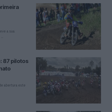
rimeira
eve a sua
...
 87 pilotos
nato
de abertura este