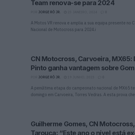
Team renova-se para 2024
POR
JORGE RÓ JR.
23 JANEIRO, 2024
0
A Motos VR renova e amplia a sua equipa presente no
Nacional de Motocross para 2024.i
CN Motocross, Carvoeira, MX65: 
Pinto ganha vantagem sobre Gom
POR
JORGE RÓ JR.
19 JUNHO, 2023
0
A penúltima etapa do campeonato nacional de MX65 te
domingo em Carvoeira, Torres Vedras. A esta prova che
Guilherme Gomes, CN Motocross,
Tarouca: “Este ano o nível está e