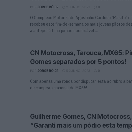
POR
JORGE RÓ JR.
7 JUNHO, 2023
0
O Complexo Motorizado Agostinho Cardoso "Makito" e
recebeu este fim-de-semana os mais jovens pilotos dest
a antepenúltima jornada pontuável ...
CN Motocross, Tarouca, MX65: Pin
Gomes separados por 5 pontos!
POR
JORGE RÓ JR.
5 JUNHO, 2023
0
Com apenas uma ronda por disputar, está ao rubro a bat
de campeão nacional de MX65!
Guilherme Gomes, CN Motocross,
“Garanti mais um pódio esta tem