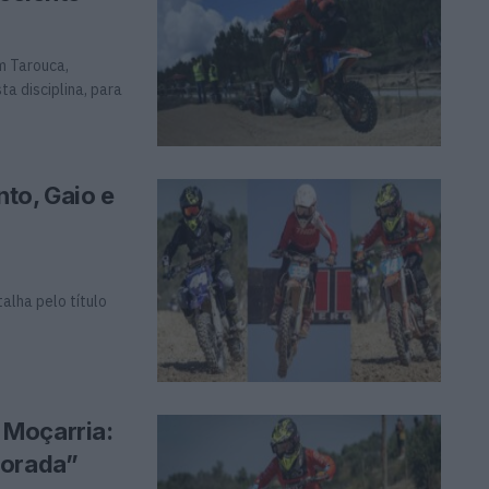
m Tarouca,
a disciplina, para
to, Gaio e
alha pelo título
 Moçarria:
porada”