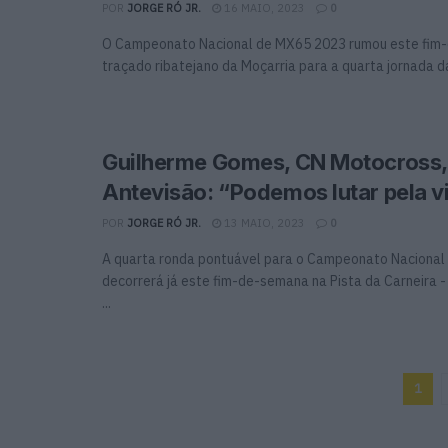
POR
JORGE RÓ JR.
16 MAIO, 2023
0
O Campeonato Nacional de MX65 2023 rumou este fim
traçado ribatejano da Moçarria para a quarta jornada da 
Guilherme Gomes, CN Motocross,
Antevisão: “Podemos lutar pela vi
POR
JORGE RÓ JR.
13 MAIO, 2023
0
A quarta ronda pontuável para o Campeonato Naciona
decorrerá já este fim-de-semana na Pista da Carneira -
...
1