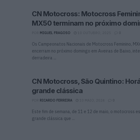
CN Motocross: Motocross Femini
MX50 terminam no próximo dom
POR
MIGUEL FRAGOSO
10 OUTUBRO, 2025
0
Os Campeonatos Nacionais de Motocross Feminino, M
encerram no próximo domingo em Aveiras de Baixo, int
derradeira ...
CN Motocross, São Quintino: Horá
grande clássica
POR
RICARDO FERREIRA
10 MAIO, 2024
0
Este fim de semana, de 11 e 12 de maio, o motocross es
grande clássica que ...