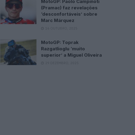
MotoGP: Paolo Campinoti
(Pramac) faz revelações
‘desconfortáveis’ sobre
Marc Márquez
16 OUTUBRO, 2025
MotoGP: Toprak
Razgatlioglu ‘muito
superior’ a Miguel Oliveira
29 DEZEMBRO, 2025