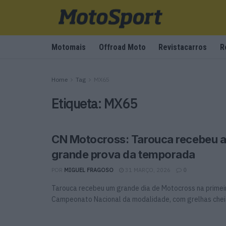
Motomais
Offroad Moto
Revistacarros
R
Home
Tag
MX65
Etiqueta:
MX65
CN Motocross: Tarouca recebeu a
grande prova da temporada
POR
MIGUEL FRAGOSO
31 MARÇO, 2026
0
Tarouca recebeu um grande dia de Motocross na primei
Campeonato Nacional da modalidade, com grelhas cheias