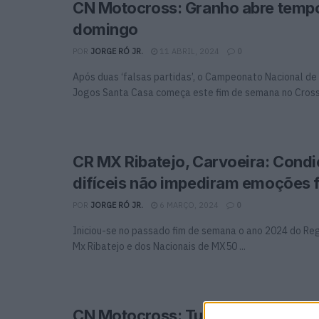
CN Motocross: Granho abre temp
domingo
POR
JORGE RÓ JR.
11 ABRIL, 2024
0
Após duas ‘falsas partidas’, o Campeonato Nacional d
Jogos Santa Casa começa este fim de semana no Cross
CR MX Ribatejo, Carvoeira: Cond
difíceis não impediram emoções 
POR
JORGE RÓ JR.
6 MARÇO, 2024
0
Iniciou-se no passado fim de semana o ano 2024 do Reg
Mx Ribatejo e dos Nacionais de MX50 ...
CN Motocross: Tudo a postos em