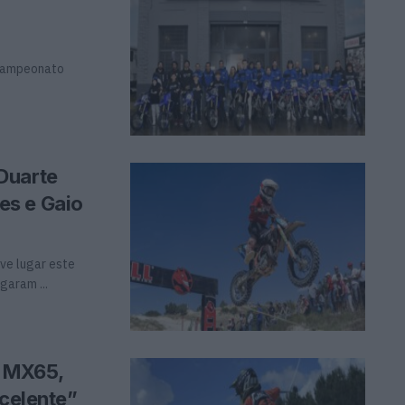
 Campeonato
Duarte
es e Gaio
ve lugar este
garam ...
 MX65,
xcelente”