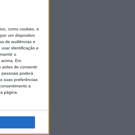
vo, como cookies, e
por um dispositivo
sa de audiências e
usar identificação e
nsentir o
o acima. Em
s antes de consentir
 pessoais poderá
s suas preferências
 consentimento a
da página.