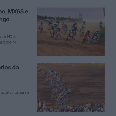
no, MX65 e
ingo
X65 e MX50
egrados na
rios da
tá de volta para a