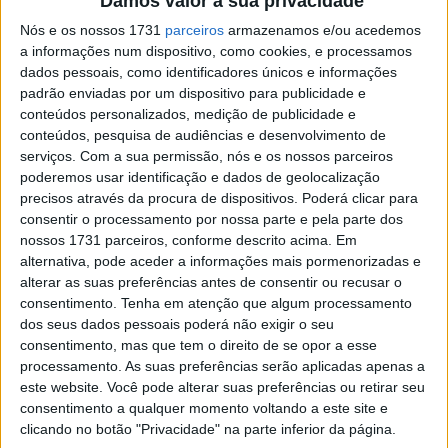
Damos valor à sua privacidade
está agora na
liderança da classificação provisória
em
Nós e os nossos 1731
parceiros
armazenamos e/ou acedemos
igualdade pontual com
Leonardo Gaio
(3.º/3.º).
a informações num dispositivo, como cookies, e processamos
dados pessoais, como identificadores únicos e informações
Artigos relacionados
padrão enviadas por um dispositivo para publicidade e
conteúdos personalizados, medição de publicidade e
CN Supercross: Cédric Soubeyras foi o
conteúdos, pesquisa de audiências e desenvolvimento de
grande destaque da classe Elite em
serviços.
Com a sua permissão, nós e os nossos parceiros
Poutena
poderemos usar identificação e dados de geolocalização
6 AGOSTO, 2026
precisos através da procura de dispositivos. Poderá clicar para
consentir o processamento por nossa parte e pela parte dos
WSBK: Campeonato pode regressar à
nossos 1731 parceiros, conforme descrito acima. Em
China em 2027 com Ningbo na mira da
alternativa, pode aceder a informações mais pormenorizadas e
Dorna
alterar as suas preferências antes de consentir ou recusar o
6 AGOSTO, 2026
consentimento.
Tenha em atenção que algum processamento
dos seus dados pessoais poderá não exigir o seu
consentimento, mas que tem o direito de se opor a esse
processamento. As suas preferências serão aplicadas apenas a
este website. Você pode alterar suas preferências ou retirar seu
consentimento a qualquer momento voltando a este site e
Vítima de uma
queda em Fernão Joanes
no passado fim-
clicando no botão "Privacidade" na parte inferior da página.
de-semana – a qual o impediu de alinhar na prova do