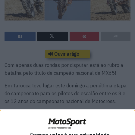
🔊 Ouvir artigo
Com apenas duas rondas por disputar, está ao rubro a
batalha pelo título de campeão nacional de MX65!
Em Tarouca teve lugar este domingo a penúltima etapa
do campeonato para os pilotos do escalão entre os 8 e
os 12 anos do campeonato nacional de Motocross.
Duarte Pinto
(1.º/1.º)
liderou quase todas as voltas das
duas mangas
desta prova, conquistando a sua terceira
vitória consecutiva nesta temporada. O piloto da KTM