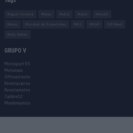
Miguel Oliveira
Motas
Moto2
Moto3
MotoGP
Motos
Mundial de Superbikes
MX2
MXGP
Off Road
Rally Dakar
GRUPO V
Motosport ES
Motomais
Offroad moto
Revistacarros
Revistamotos
Calibre12
Mundonautico