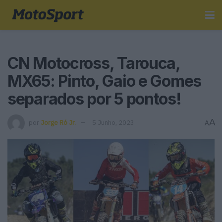
CN Motocross, Tarouca,
MX65: Pinto, Gaio e Gomes
separados por 5 pontos!
A
por
Jorge Ró Jr.
5 Junho, 2023
A