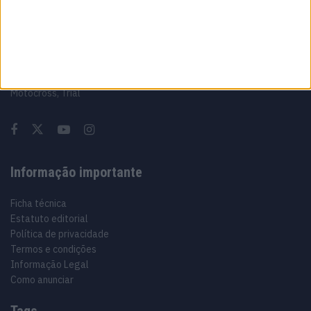
Sobre
Especialistas em Motos, MotoGP, MXGP, Enduro, SuperBikes,
Motocross, Trial
Informação importante
Ficha técnica
Estatuto editorial
Política de privacidade
Termos e condições
Informação Legal
Como anunciar
Tags