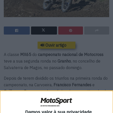
🔊 Ouvir artigo
A classe
MX65
do
campeonato nacional de Motocross
teve a sua segunda ronda no
Granho
, no concelho de
Salvaterra de Magos, no passado domingo.
Depois de terem dividido os triunfos na primeira ronda do
campeonato, na Carvoeira,
Francisco Fernandes
e
Guilherme Gomes
– ambos alinhando com as Yamaha da
Motos VR – foram novamente os grandes animadores da
classe.
Damos valor à sua privacidade