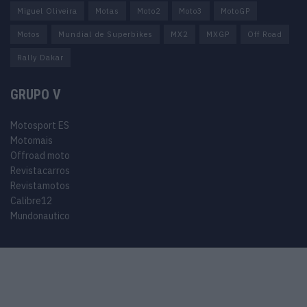
Miguel Oliveira
Motas
Moto2
Moto3
MotoGP
Motos
Mundial de Superbikes
MX2
MXGP
Off Road
Rally Dakar
GRUPO V
Motosport ES
Motomais
Offroad moto
Revistacarros
Revistamotos
Calibre12
Mundonautico
© 2024 Motosport copyright