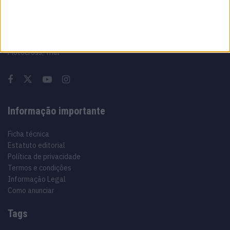
Sobre
Especialistas em Motos, MotoGP, MXGP, Enduro, SuperBikes,
Motocross, Trial
Informação importante
Ficha técnica
Estatuto editorial
Política de privacidade
Termos e condições
Informação Legal
Como anunciar
Tags