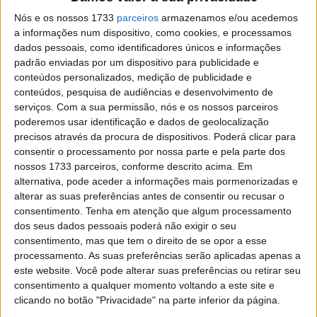
Na
primeira manga
, ‘Gui’ Gomes arrancou melhor para
Nós e os nossos 1733
parceiros
armazenamos e/ou acedemos
comandar nas primeiras voltas, mas Francisco Fernandes
a informações num dispositivo, como cookies, e processamos
começou a pressionar o líder e passou para o comando à
dados pessoais, como identificadores únicos e informações
quarta volta, ampliando a vantagem para vencer de
padrão enviadas por um dispositivo para publicidade e
conteúdos personalizados, medição de publicidade e
forma categórica.
conteúdos, pesquisa de audiências e desenvolvimento de
serviços.
Com a sua permissão, nós e os nossos parceiros
Artigos relacionados
poderemos usar identificação e dados de geolocalização
precisos através da procura de dispositivos. Poderá clicar para
MotoGP: Jorge Martín não dá hipóteses e
consentir o processamento por nossa parte e pela parte dos
vence Sprint marcada pelo domínio da
nossos 1733 parceiros, conforme descrito acima. Em
Aprilia
alternativa, pode aceder a informações mais pormenorizadas e
8 AGOSTO, 2026
alterar as suas preferências antes de consentir ou recusar o
consentimento.
Tenha em atenção que algum processamento
MotoGP: Jack Miller prepara adeus após 16
dos seus dados pessoais poderá não exigir o seu
temporadas nos Grandes Prémios
consentimento, mas que tem o direito de se opor a esse
8 AGOSTO, 2026
processamento. As suas preferências serão aplicadas apenas a
este website. Você pode alterar suas preferências ou retirar seu
consentimento a qualquer momento voltando a este site e
clicando no botão "Privacidade" na parte inferior da página.