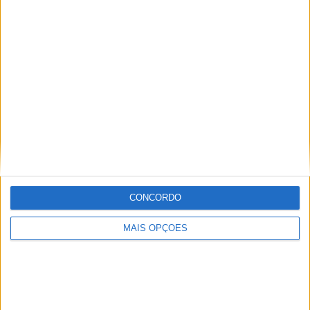
Classificação atual do campeonato nacional de MX65
:.
(Foto: Rúben Policarpo)
Tags:
Campeonato Nacional Motocross
CN Motocross
CONCORDO
CNMX 2024
Francisco Fernandes
Granho
Guilherme Gomes
Maria Inês Gandum
MAIS OPÇÕES
Martim Agostinho
Martim Alves
MX65
Nate Santos
Salvaterra de Magos
Santiago Pereira