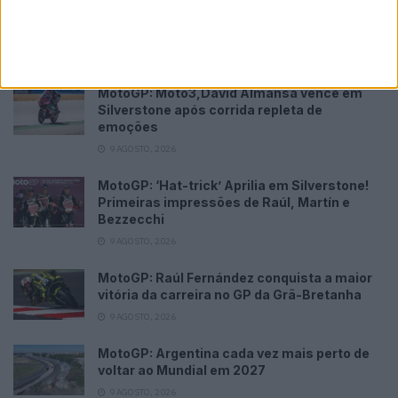
Novidades
Tendências
Comentários
MotoGP: Moto3,David Almansa vence em
Silverstone após corrida repleta de
emoções
9 AGOSTO, 2026
MotoGP: ‘Hat-trick’ Aprilia em Silverstone!
Primeiras impressões de Raúl, Martín e
Bezzecchi
9 AGOSTO, 2026
MotoGP: Raúl Fernández conquista a maior
vitória da carreira no GP da Grã-Bretanha
9 AGOSTO, 2026
MotoGP: Argentina cada vez mais perto de
voltar ao Mundial em 2027
9 AGOSTO, 2026