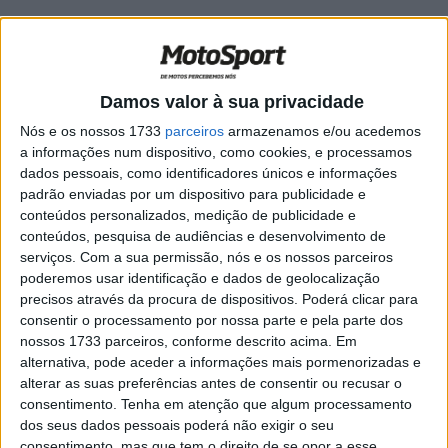
Com uma das mais bonitas estruturas do paddock, a
Motos VR YAMAHA Racing Team vai em 2024 alterar a
Damos valor à sua privacidade
disposição da equipa e dividir em dois conjuntos, um mais
sénior, dirigido tecnicamente por
João Carvalho
e uma
Nós e os nossos 1733
parceiros
armazenamos e/ou acedemos
a informações num dispositivo, como cookies, e processamos
segunda, mais Júnior, dirigida tecnicamente por
Bruno
dados pessoais, como identificadores únicos e informações
Silva
, ambos técnicos da Motos VR.
padrão enviadas por um dispositivo para publicidade e
conteúdos personalizados, medição de publicidade e
Outra novidade para 2024 é a parceria da equipa com
conteúdos, pesquisa de audiências e desenvolvimento de
Pedro Castro
, reputado treinador de motocross, ele que é
serviços.
Com a sua permissão, nós e os nossos parceiros
um profundo conhecedor da modalidade. Pedro Castro
poderemos usar identificação e dados de geolocalização
vai assumir os treinos e gestão dos pilotos nas provas do
precisos através da procura de dispositivos. Poderá clicar para
consentir o processamento por nossa parte e pela parte dos
CN Motocross.
nossos 1733 parceiros, conforme descrito acima. Em
alternativa, pode aceder a informações mais pormenorizadas e
No que diz respeito aos pilotos,
Luis Outeiro #47
é a
alterar as suas preferências antes de consentir ou recusar o
figura maior, campeão elite em 2021 e 2022, Outeiro
consentimento.
Tenha em atenção que algum processamento
perdeu em 2023 o nº 1 para Alberto, mas promete dar
dos seus dados pessoais poderá não exigir o seu
muita luta ao colega de marca em 2024.
consentimento, mas que tem o direito de se opor a esse