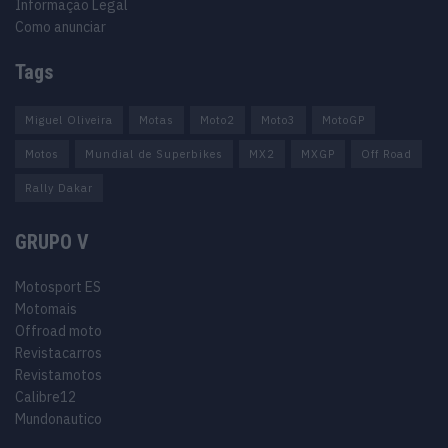
Informação Legal
Como anunciar
Tags
Miguel Oliveira
Motas
Moto2
Moto3
MotoGP
Motos
Mundial de Superbikes
MX2
MXGP
Off Road
Rally Dakar
GRUPO V
Motosport ES
Motomais
Offroad moto
Revistacarros
Revistamotos
Calibre12
Mundonautico