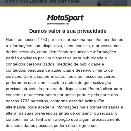
Motocross Espanha, Malpartida de
Cáceres: Outeiro, Lobo e Cardoso no
Top 10
POR
JORGE RÓ JR.
18 MARÇO, 2024
0
Damos valor à sua privacidade
Motocross Espanha: Nove portugueses
em Malpartida de Cáceres este fim-de-
Nós e os nossos 1733
parceiros
armazenamos e/ou acedemos
semana
a informações num dispositivo, como cookies, e processamos
dados pessoais, como identificadores únicos e informações
POR
JORGE RÓ JR.
16 MARÇO, 2024
0
padrão enviadas por um dispositivo para publicidade e
CN Motocross: Tudo a postos em
conteúdos personalizados, medição de publicidade e
Lustosa para o arranque do nacional
conteúdos, pesquisa de audiências e desenvolvimento de
serviços.
Com a sua permissão, nós e os nossos parceiros
POR
RICARDO FERREIRA
29 FEVEREIRO, 2024
0
poderemos usar identificação e dados de geolocalização
Vídeo Motocross Itália, Mantova: Tim
precisos através da procura de dispositivos. Poderá clicar para
Gajser e Simon Laengenfelder campeões
consentir o processamento por nossa parte e pela parte dos
transalpinos
nossos 1733 parceiros, conforme descrito acima. Em
alternativa, pode aceder a informações mais pormenorizadas e
POR
JORGE RÓ JR.
13 FEVEREIRO, 2024
0
alterar as suas preferências antes de consentir ou recusar o
Motocross Espanha, Talavera: Gonçalo
consentimento.
Tenha em atenção que algum processamento
Cardoso 14.º em MX125, Francisco
dos seus dados pessoais poderá não exigir o seu
Salgueiro 28.º em MX1