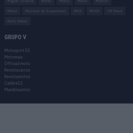
Miguel Oliveira
Motas
Moto2
Moto3
MotoGP
Motos
Mundial de Superbikes
MX2
MXGP
Off Road
Rally Dakar
GRUPO V
Motosport ES
Motomais
Offroad moto
Revistacarros
Revistamotos
Calibre12
Mundonautico
© 2024 Motosport copyright