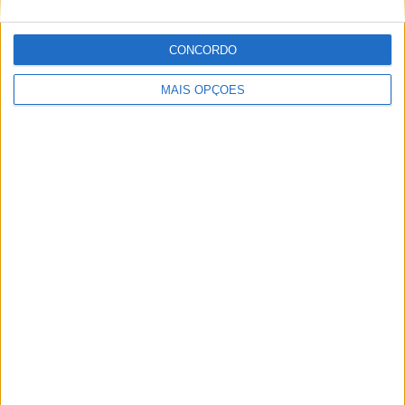
MotoGP- Reviravolta com Oliveira na Honda
8 SETEMBRO, 2025
CONCORDO
MotoGP: Reviravolta? Miguel Oliveira pode
MAIS OPÇÕES
ter vaga em 2026
28 AGOSTO, 2025
MotoGP: Paolo Campinoti (Pramac) faz
revelações ‘desconfortáveis’ sobre Marc
Márquez
16 OUTUBRO, 2025
MotoGP: Toprak Razgatlioglu ‘muito
superior’ a Miguel Oliveira
29 DEZEMBRO, 2025