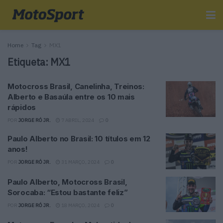
Home
Tag
MX1
Etiqueta:
MX1
Motocross Brasil, Canelinha, Treinos:
Alberto e Basaúla entre os 10 mais
rápidos
POR
JORGE RÓ JR.
7 ABRIL, 2024
0
Paulo Alberto no Brasil: 10 títulos em 12
anos!
POR
JORGE RÓ JR.
31 MARÇO, 2024
0
Paulo Alberto, Motocross Brasil,
Sorocaba: “Estou bastante feliz”
POR
JORGE RÓ JR.
18 MARÇO, 2024
0