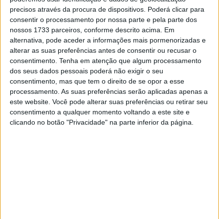
precisos através da procura de dispositivos. Poderá clicar para
MotoGP: Ducati domina segundo dia de
consentir o processamento por nossa parte e pela parte dos
testes das futuras 850cc
nossos 1733 parceiros, conforme descrito acima. Em
7 AGOSTO, 2026
alternativa, pode aceder a informações mais pormenorizadas e
alterar as suas preferências antes de consentir ou recusar o
MotoGP: Tensão entre KTM e Viñales?
consentimento.
Tenha em atenção que algum processamento
Steiner admite ‘fricção’ entre as partes
dos seus dados pessoais poderá não exigir o seu
7 AGOSTO, 2026
consentimento, mas que tem o direito de se opor a esse
processamento. As suas preferências serão aplicadas apenas a
este website. Você pode alterar suas preferências ou retirar seu
consentimento a qualquer momento voltando a este site e
clicando no botão "Privacidade" na parte inferior da página.
15.50h – Manga MX2
16.50h – Manga MX1
19.20h – Manga Elite (MX1+MX2)
Clique aqui para ver em direto a prova dos lusos!