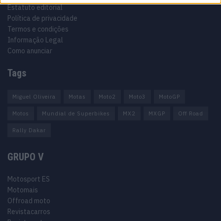
Estatuto editorial
Política de privacidade
Termos e condições
Informação Legal
Como anunciar
Tags
Miguel Oliveira
Motas
Moto2
Moto3
MotoGP
Motos
Mundial de Superbikes
MX2
MXGP
Off Road
Rally Dakar
GRUPO V
Motosport ES
Motomais
Offroad moto
Revistacarros