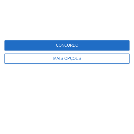
MotoGP: Ducati domina segundo dia de
testes das futuras 850cc
CONCORDO
POR
MIGUEL FRAGOSO
7 AGOSTO, 2026
MAIS OPÇÕES
MotoGP: Tensão entre KTM e Viñales? Steiner admite