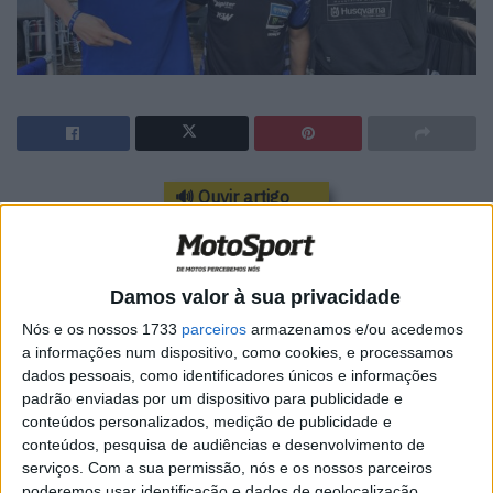
🔊 Ouvir artigo
A sexta e penúltima etapa do campeonato do Brasil de
Motocross tem lugar este domingo em Limeira, estado de
São Paulo.
Damos valor à sua privacidade
Nós e os nossos 1733
parceiros
armazenamos e/ou acedemos
Presentes estarão os portugueses Paulo Alberto, Hugo
a informações num dispositivo, como cookies, e processamos
Basaúla e Afonso Gomes.
dados pessoais, como identificadores únicos e informações
padrão enviadas por um dispositivo para publicidade e
Horários
conteúdos personalizados, medição de publicidade e
conteúdos, pesquisa de audiências e desenvolvimento de
Artigos relacionados
serviços.
Com a sua permissão, nós e os nossos parceiros
poderemos usar identificação e dados de geolocalização