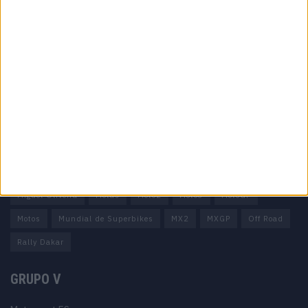
Informação importante
Ficha técnica
Estatuto editorial
Política de privacidade
Termos e condições
Informação Legal
Como anunciar
Tags
Miguel Oliveira
Motas
Moto2
Moto3
MotoGP
Motos
Mundial de Superbikes
MX2
MXGP
Off Road
Rally Dakar
GRUPO V