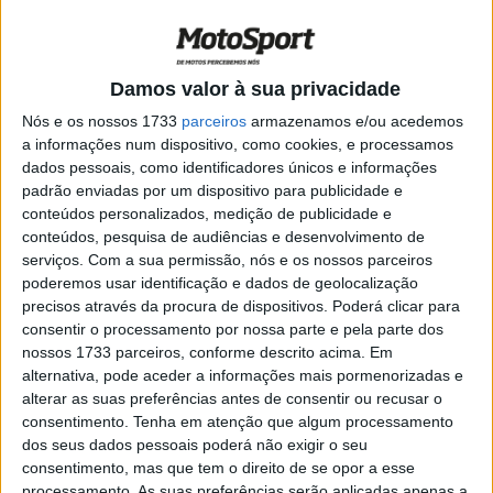
encabeçam o ‘pelotão’ luso
POR
RICARDO FERREIRA
2 MAIO, 2024
0
MXGP, Águeda: Luís Outeiro e Afonso
Damos valor à sua privacidade
Gomes representarão Portugal
Nós e os nossos 1733
parceiros
armazenamos e/ou acedemos
POR
JORGE RÓ JR.
29 ABRIL, 2024
0
a informações num dispositivo, como cookies, e processamos
dados pessoais, como identificadores únicos e informações
CN Motocross, Granho, MX1: Luís Outeiro
padrão enviadas por um dispositivo para publicidade e
triunfa após penalização a Paulo Alberto
conteúdos personalizados, medição de publicidade e
POR
JORGE RÓ JR.
15 ABRIL, 2024
0
conteúdos, pesquisa de audiências e desenvolvimento de
serviços.
Com a sua permissão, nós e os nossos parceiros
MXON: Noruega desclassificada,
poderemos usar identificação e dados de geolocalização
Portugal sobe a 20.º
precisos através da procura de dispositivos. Poderá clicar para
POR
JORGE RÓ JR.
16 DEZEMBRO, 2023
0
consentir o processamento por nossa parte e pela parte dos
nossos 1733 parceiros, conforme descrito acima. Em
Vídeo MXON: Reveja a Final B, ganha por
alternativa, pode aceder a informações mais pormenorizadas e
Paulo Alberto
alterar as suas preferências antes de consentir ou recusar o
POR
JORGE RÓ JR.
13 OUTUBRO, 2023
0
consentimento.
Tenha em atenção que algum processamento
dos seus dados pessoais poderá não exigir o seu
MXON: França vence em casa com
consentimento, mas que tem o direito de se opor a esse
atuação demolidora!
processamento. As suas preferências serão aplicadas apenas a