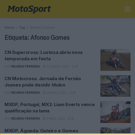
Home
Tag
Afonso Gomes
Etiqueta:
Afonso Gomes
CN Supercross: Lustosa abriu nova
temporada em festa
POR
RICARDO FERREIRA
23 JUNHO, 2025
0
CN Motocross: Jornada de Fernão
Joanes pode decidir títulos
POR
RICARDO FERREIRA
25 MAIO, 2025
0
MXGP, Portugal, MX2: Liam Everts vence
qualificação na lama
POR
RICARDO FERREIRA
4 MAIO, 2024
0
MXGP, Águeda: Outeiro e Gomes