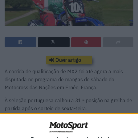
🔊 Ouvir artigo
A corrida de qualificação de MX2 foi até agora a mais
disputada no programa de mangas de sábado do
Motocross das Nações em Ernée, França.
À seleção portuguesa calhou a 31.ª posição na grelha de
partida após o sorteio de sexta-feira.
Afonso Gomes
não saiu bem da grelha
e, além disso,
ainda teve de
evitar uma queda que envolveu três pilotos
na primeira curva.