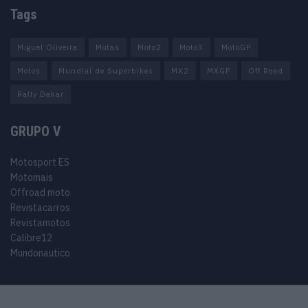
Tags
Miguel Oliveira
Motas
Moto2
Moto3
MotoGP
Motos
Mundial de Superbikes
MX2
MXGP
Off Road
Rally Dakar
GRUPO V
Motosport ES
Motomais
Offroad moto
Revistacarros
Revistamotos
Calibre12
Mundonautico