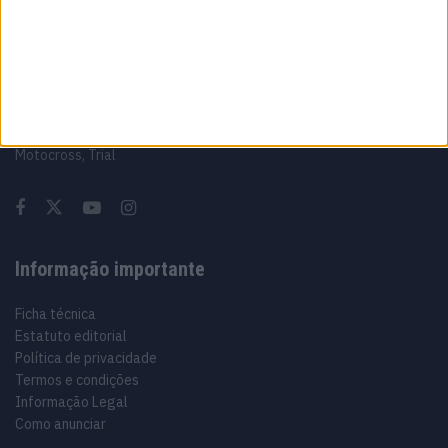
Sobre
Especialistas em Motos, MotoGP, MXGP, Enduro, SuperBikes,
Motocross, Trial
Informação importante
Ficha técnica
Estatuto editorial
Política de privacidade
Termos e condições
Informação Legal
Como anunciar