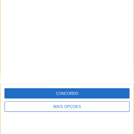
29.º Portugal: 58 pontos
:.
CONCORDO
(Foto: FMP)
MAIS OPÇÕES
Tags:
Afonso Gomes
Andrea Adamo
Ernée
França
Kay de Wolf
Motocross das Nações
MX2
MXDN
MXON
MXON 2023
qualificação
Seleção Portuguesa