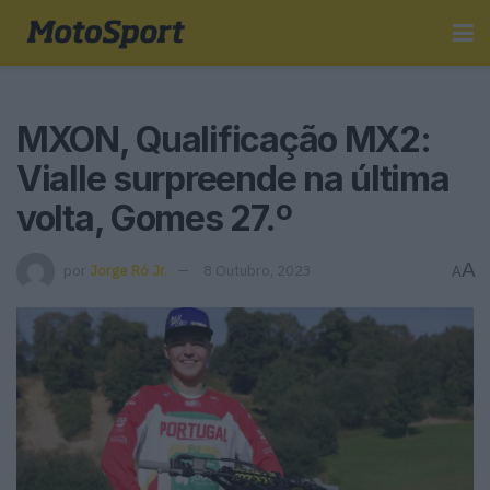
MXON, Qualificação MX2:
Vialle surpreende na última
volta, Gomes 27.º
A
por
Jorge Ró Jr.
8 Outubro, 2023
A