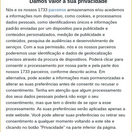
Damos valor à sua privacidade
Nós e os nossos 1733
parceiros
armazenamos e/ou acedemos
Artigos relacionados
a informações num dispositivo, como cookies, e processamos
dados pessoais, como identificadores únicos e informações
MotoGP: Ducati domina segundo dia de
padrão enviadas por um dispositivo para publicidade e
testes das futuras 850cc
conteúdos personalizados, medição de publicidade e
conteúdos, pesquisa de audiências e desenvolvimento de
7 AGOSTO, 2026
serviços.
Com a sua permissão, nós e os nossos parceiros
MotoGP: Tensão entre KTM e Viñales?
poderemos usar identificação e dados de geolocalização
Steiner admite ‘fricção’ entre as partes
precisos através da procura de dispositivos. Poderá clicar para
consentir o processamento por nossa parte e pela parte dos
7 AGOSTO, 2026
nossos 1733 parceiros, conforme descrito acima. Em
alternativa, pode aceder a informações mais pormenorizadas e
alterar as suas preferências antes de consentir ou recusar o
consentimento.
Tenha em atenção que algum processamento
dos seus dados pessoais poderá não exigir o seu
consentimento, mas que tem o direito de se opor a esse
Depois disso, o piloto da Yamaha tentou recuperar o
processamento. As suas preferências serão aplicadas apenas a
maior número de posições possível, tendo terminado na
este website. Você pode alterar suas preferências ou retirar seu
27.ª posição
.
consentimento a qualquer momento voltando a este site e
clicando no botão "Privacidade" na parte inferior da página.