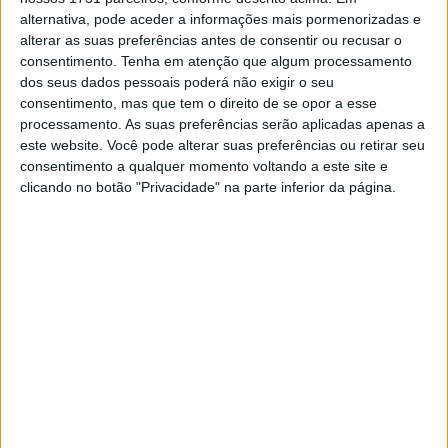
alternativa, pode aceder a informações mais pormenorizadas e
alterar as suas preferências antes de consentir ou recusar o
consentimento.
Tenha em atenção que algum processamento
dos seus dados pessoais poderá não exigir o seu
🔊 Ouvir artigo
consentimento, mas que tem o direito de se opor a esse
processamento. As suas preferências serão aplicadas apenas a
A partir dos 16m10s deste vídeo, assista à apresentação
este website. Você pode alterar suas preferências ou retirar seu
da seleção portuguesa no Motocross das Nações em
consentimento a qualquer momento voltando a este site e
Ernée e à entrevista à Paulo Alberto!
clicando no botão "Privacidade" na parte inferior da página.