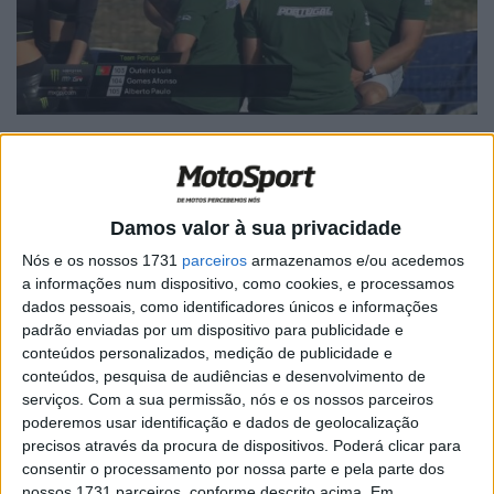
Damos valor à sua privacidade
Artigos relacionados
Nós e os nossos 1731
parceiros
armazenamos e/ou acedemos
a informações num dispositivo, como cookies, e processamos
MotoGP: Bagnaia acredita numa segunda
dados pessoais, como identificadores únicos e informações
metade da época mais equilibrada
padrão enviadas por um dispositivo para publicidade e
5 AGOSTO, 2026
conteúdos personalizados, medição de publicidade e
conteúdos, pesquisa de audiências e desenvolvimento de
MotoGP: Bulega intensifica
serviços.
Com a sua permissão, nós e os nossos parceiros
desenvolvimento da Ducati 850 e já soma
poderemos usar identificação e dados de geolocalização
dez dias de testes
precisos através da procura de dispositivos. Poderá clicar para
5 AGOSTO, 2026
consentir o processamento por nossa parte e pela parte dos
nossos 1731 parceiros, conforme descrito acima. Em