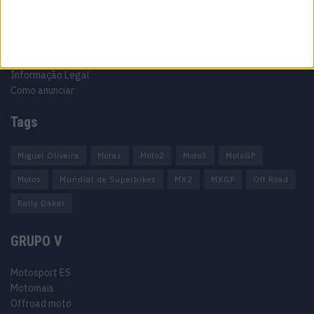
Ficha técnica
Estatuto editorial
Política de privacidade
Termos e condições
Informação Legal
Como anunciar
Tags
Miguel Oliveira
Motas
Moto2
Moto3
MotoGP
Motos
Mundial de Superbikes
MX2
MXGP
Off Road
Rally Dakar
GRUPO V
Motosport ES
Motomais
Offroad moto