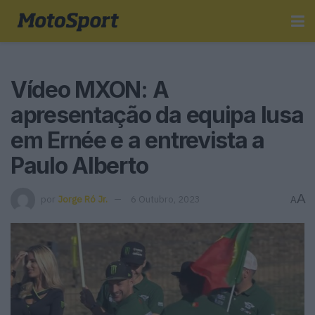
Vídeo MXON: A
apresentação da equipa lusa
em Ernée e a entrevista a
Paulo Alberto
A
por
Jorge Ró Jr.
6 Outubro, 2023
A