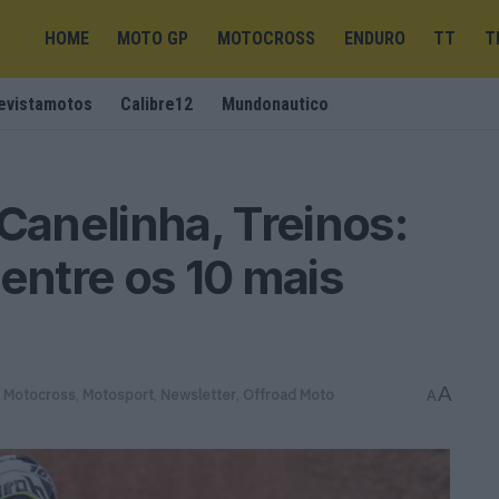
HOME
MOTO GP
MOTOCROSS
ENDURO
TT
T
evistamotos
Calibre12
Mundonautico
Canelinha, Treinos:
 entre os 10 mais
A
,
Motocross
,
Motosport
,
Newsletter
,
Offroad Moto
A