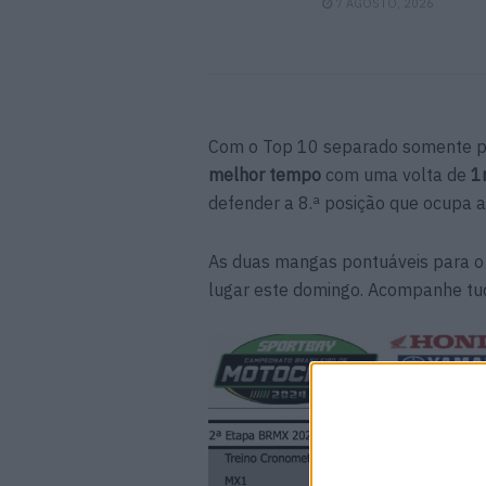
7 AGOSTO, 2026
Com o Top 10 separado somente p
melhor tempo
com uma volta de
1
defender a 8.ª posição que ocupa a
As duas mangas pontuáveis para o
lugar este domingo. Acompanhe tu