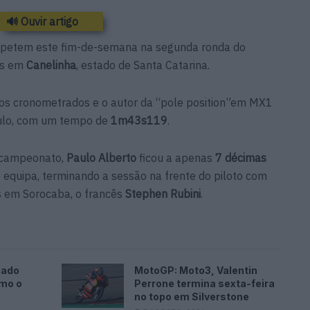
🔊 Ouvir artigo
petem este fim-de-semana na segunda ronda do
ss em
Canelinha
, estado de Santa Catarina.
nos cronometrados e o autor da “pole position”em MX1
ulo, com um tempo de
1m43s119
.
 campeonato,
Paulo Alberto
ficou a apenas
7 décimas
equipa, terminando a sessão na frente do piloto com
as em Sorocaba, o francês
Stephen Rubini
.
gado
MotoGP: Moto3, Valentin
omo o
Perrone termina sexta-feira
no topo em Silverstone