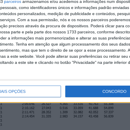
33
parceiros
armazenamos e/ou acedemos a informações num dispositi
essoais, como identificadores únicos e informações padrão enviadas 
conteúdos personalizados, medição de publicidade e conteúdos, pesqui
serviços.
Com a sua permissão, nós e os nossos parceiros poderemos 
ção precisos através da procura de dispositivos. Poderá clicar para co
ossa parte e pela parte dos nossos 1733 parceiros, conforme descrit
eder a informações mais pormenorizadas e alterar as suas preferência
timento.
Tenha em atenção que algum processamento dos seus dados
nsentimento, mas que tem o direito de se opor a esse processamento. A
as a este website. Você pode alterar suas preferências ou retirar seu
tando a este site e clicando no botão "Privacidade" na parte inferior 
AIS OPÇÕES
CONCORDO