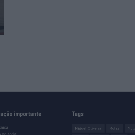
mação importante
Tags
cnica
Miguel Oliveira
Motas
Mot
 editorial