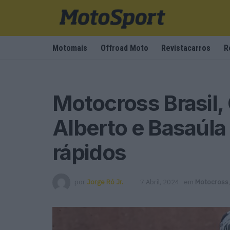
Motomais
Offroad Moto
Revistacarros
R
Motocross Brasil, 
Alberto e Basaúla
rápidos
por
Jorge Ró Jr.
7 Abril, 2024
em
Motocross