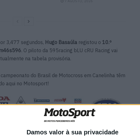
7 AGOSTO, 2026
or 3,477 segundos,
Hugo Basaúla
registou o
10.º
m46s596
. O piloto da 595racing bLU cRU Racing vai
tualmente na tabela provisória.
 campeonato do Brasil de Motocross em Canelinha têm
do aqui no Motosport!
Damos valor à sua privacidade