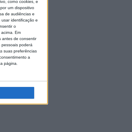
vo, como cookies, e
por um dispositivo
sa de audiências e
usar identificação e
nsentir o
o acima. Em
s antes de consentir
 pessoais poderá
s suas preferências
 consentimento a
da página.