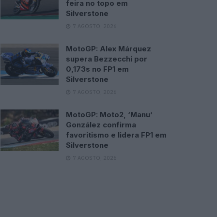
feira no topo em
Silverstone
7 AGOSTO, 2026
MotoGP: Alex Márquez
supera Bezzecchi por
0,173s no FP1 em
Silverstone
7 AGOSTO, 2026
MotoGP: Moto2, ‘Manu’
González confirma
favoritismo e lidera FP1 em
Silverstone
7 AGOSTO, 2026