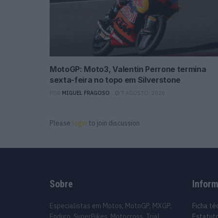
MotoGP: Moto3, Valentin Perrone termina
sexta-feira no topo em Silverstone
POR
MIGUEL FRAGOSO
7 AGOSTO, 2026
Please
login
to join discussion
Sobre
Infor
Especialistas em Motos, MotoGP, MXGP,
Ficha té
Enduro, SuperBikes, Motocross, Trial
Estatuto