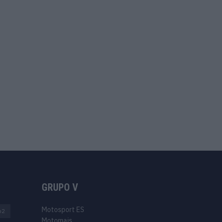
GRUPO V
Motosport ES
o2
Motomais