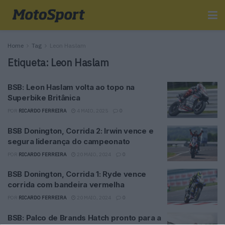
Home
Tag
Leon Haslam
Etiqueta:
Leon Haslam
BSB: Leon Haslam volta ao topo na
Superbike Britânica
POR
RICARDO FERREIRA
4 MAIO, 2025
0
BSB Donington, Corrida 2: Irwin vence e
segura liderança do campeonato
POR
RICARDO FERREIRA
20 MAIO, 2024
0
BSB Donington, Corrida 1: Ryde vence
corrida com bandeira vermelha
POR
RICARDO FERREIRA
20 MAIO, 2024
0
BSB: Palco de Brands Hatch pronto para a