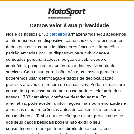
decisão do título
POR
RICARDO FERREIRA
7 OUTUBRO, 2023
0
BSB, Cadwell Park: Ryan Vickers larga da
Damos valor à sua privacidade
pole para a Sprint Race
Nós e os nossos 1733
parceiros
armazenamos e/ou acedemos
POR
RICARDO FERREIRA
27 AGOSTO, 2023
0
a informações num dispositivo, como cookies, e processamos
dados pessoais, como identificadores únicos e informações
BSB, Snetterton: Bridewell venceu tudo o
padrão enviadas por um dispositivo para publicidade e
que havia para vencer!
conteúdos personalizados, medição de publicidade e
POR
RICARDO FERREIRA
10 JULHO, 2023
0
conteúdos, pesquisa de audiências e desenvolvimento de
serviços.
Com a sua permissão, nós e os nossos parceiros
BSB: O’Halloran liderou treinos livres em
poderemos usar identificação e dados de geolocalização
Snetterton
precisos através da procura de dispositivos. Poderá clicar para
POR
RICARDO FERREIRA
8 JULHO, 2023
0
consentir o processamento por nossa parte e pela parte dos
nossos 1733 parceiros, conforme descrito acima. Em
BSB, Donington Park, Corrida 3: Kyle
alternativa, pode aceder a informações mais pormenorizadas e
Ryde fecha as contas com novo triunfo
alterar as suas preferências antes de consentir ou recusar o
POR
RICARDO FERREIRA
21 MAIO, 2023
0
consentimento.
Tenha em atenção que algum processamento
dos seus dados pessoais poderá não exigir o seu
BSB, Donington Park: O que disseram os
consentimento, mas que tem o direito de se opor a esse
três primeiros