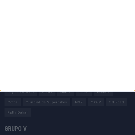
Informação importante
Ficha técnica
Estatuto editorial
Política de privacidade
Termos e condições
Informação Legal
Como anunciar
Tags
Miguel Oliveira
Motas
Moto2
Moto3
MotoGP
Motos
Mundial de Superbikes
MX2
MXGP
Off Road
Rally Dakar
GRUPO V