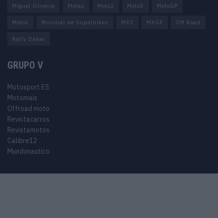
Miguel Oliveira
Motas
Moto2
Moto3
MotoGP
Motos
Mundial de Superbikes
MX2
MXGP
Off Road
Rally Dakar
GRUPO V
Motosport ES
Motomais
Offroad moto
Revistacarros
Revistamotos
Calibre12
Mundonautico
© 2024 Motosport copyright