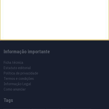
Sobre
Especialistas em Motos, MotoGP, MXGP, Enduro, SuperBikes,
Motocross, Trial
Informação importante
Ficha técnica
Estatuto editorial
Política de privacidade
Termos e condições
Informação Legal
Como anunciar
Tags