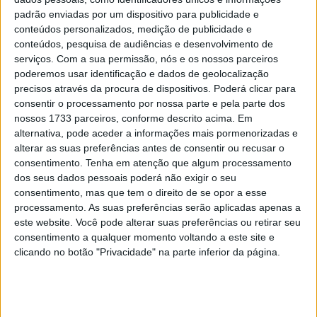
antes e coloquei na pole. Agradeço a todos o apoio e à
padrão enviadas por um dispositivo para publicidade e
minha família”.
conteúdos personalizados, medição de publicidade e
conteúdos, pesquisa de audiências e desenvolvimento de
Tommy Bridewell (Ducati / 2º)
alinhou em quarto lugar
serviços.
Com a sua permissão, nós e os nossos parceiros
poderemos usar identificação e dados de geolocalização
na grelha e, depois de algumas voltas a recuperar
precisos através da procura de dispositivos. Poderá clicar para
chegou a um sólido segundo lugar, mas achou difícil
consentir o processamento por nossa parte e pela parte dos
concentrar-se em perseguir Ryde enquanto estava
nossos 1733 parceiros, conforme descrito acima. Em
sempre sob pressão de Leon Haslam.
alternativa, pode aceder a informações mais pormenorizadas e
alterar as suas preferências antes de consentir ou recusar o
Artigos relacionados
consentimento.
Tenha em atenção que algum processamento
dos seus dados pessoais poderá não exigir o seu
consentimento, mas que tem o direito de se opor a esse
MotoGP: Jorge Martín não dá hipóteses e
processamento. As suas preferências serão aplicadas apenas a
vence Sprint marcada pelo domínio da
este website. Você pode alterar suas preferências ou retirar seu
Aprilia
consentimento a qualquer momento voltando a este site e
8 AGOSTO, 2026
clicando no botão "Privacidade" na parte inferior da página.
MotoGP: Jack Miller prepara adeus após 16
temporadas nos Grandes Prémios
8 AGOSTO, 2026