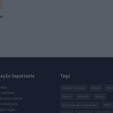
er
mação importante
Tags
cnica
Miguel Oliveira
Motas
Mot
 editorial
Moto3
MotoGP
Motos
 de privacidade
e condições
Mundial de Superbikes
MX2
ção Legal