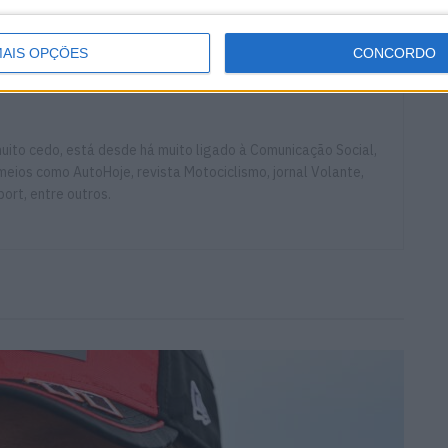
g Yamaha
Leon Haslam
Ryan Vickers
AIS OPÇÕES
CONCORDO
ito cedo, está desde há muito ligado à Comunicação Social,
eios como AutoHoje, revista Motociclismo, jornal Volante,
ort, entre outros.