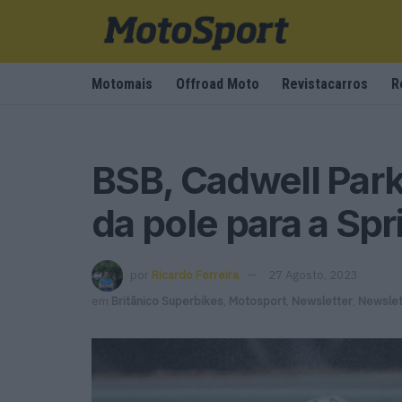
Motomais
Offroad Moto
Revistacarros
R
BSB, Cadwell Park
da pole para a Spr
por
Ricardo Ferreira
27 Agosto, 2023
em
Britânico Superbikes
,
Motosport
,
Newsletter
,
Newslet