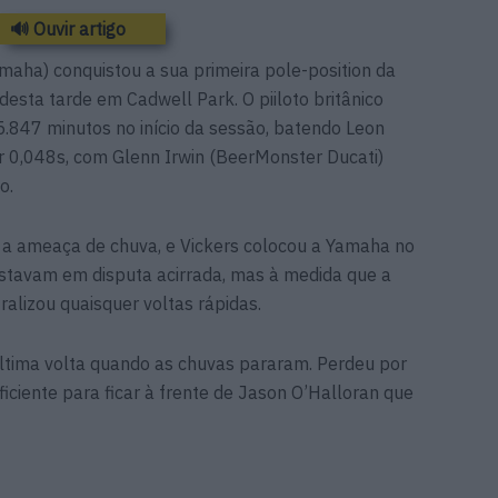
🔊 Ouvir artigo
aha) conquistou a sua primeira pole-position da
esta tarde em Cadwell Park. O piiloto britânico
.847 minutos no início da sessão, batendo Leon
0,048s, com Glenn Irwin (BeerMonster Ducati)
o.
m a ameaça de chuva, e Vickers colocou a Yamaha no
stavam em disputa acirrada, mas à medida que a
alizou quaisquer voltas rápidas.
última volta quando as chuvas pararam. Perdeu por
uficiente para ficar à frente de Jason O’Halloran que