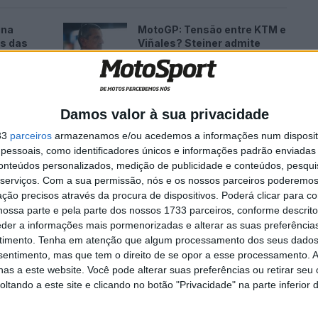
ina
MotoGP: Tensão entre KTM e
es das
Viñales? Steiner admite
‘fricção’ entre as partes
7 AGOSTO, 2026
Damos valor à sua privacidade
33
parceiros
armazenamos e/ou acedemos a informações num dispositi
essoais, como identificadores únicos e informações padrão enviadas 
well, largará em sétimo, à frente de Christian Iddon e
conteúdos personalizados, medição de publicidade e conteúdos, pesqui
serviços.
Com a sua permissão, nós e os nossos parceiros poderemos 
rad de Peter Hickman e Josh Brookes para a Sprint
ção precisos através da procura de dispositivos. Poderá clicar para co
ossa parte e pela parte dos nossos 1733 parceiros, conforme descrit
eder a informações mais pormenorizadas e alterar as suas preferência
Vickers (Yamaha) 1m:25.847s; 2º Leon Haslam (BMW)
timento.
Tenha em atenção que algum processamento dos seus dados
nsentimento, mas que tem o direito de se opor a esse processamento. A
0,132s; 4º Kyle Ryde (Yamaha) +0,274s; 5º Jason
as a este website. Você pode alterar suas preferências ou retirar seu
tando a este site e clicando no botão "Privacidade" na parte inferior 
mpeonato Britânico Superbike
Glenn Irwin