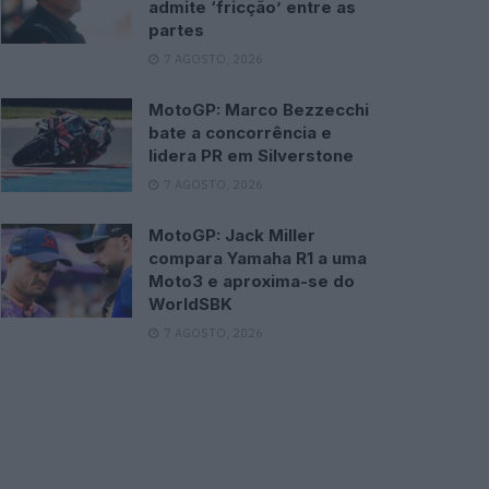
admite ‘fricção’ entre as
partes
7 AGOSTO, 2026
MotoGP: Marco Bezzecchi
bate a concorrência e
lidera PR em Silverstone
7 AGOSTO, 2026
MotoGP: Jack Miller
compara Yamaha R1 a uma
Moto3 e aproxima-se do
WorldSBK
7 AGOSTO, 2026