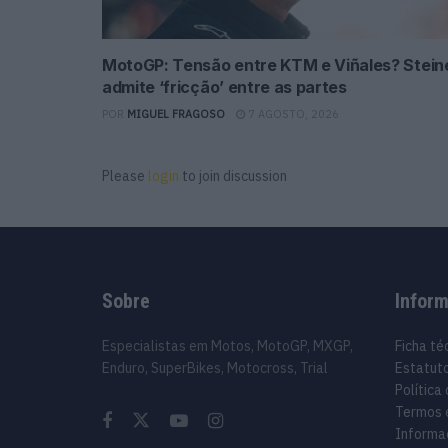
MotoGP: Tensão entre KTM e Viñales? Stein
admite ‘fricção’ entre as partes
POR
MIGUEL FRAGOSO
7 AGOSTO, 2026
Please
login
to join discussion
Sobre
Infor
Especialistas em Motos, MotoGP, MXGP,
Ficha té
Enduro, SuperBikes, Motocross, Trial
Estatuto
Política
Termos 
Informa