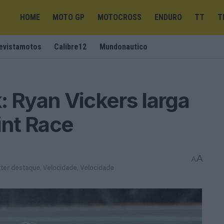
HOME
MOTO GP
MOTOCROSS
ENDURO
TT
T
evistamotos
Calibre12
Mundonautico
: Ryan Vickers larga
int Race
A
A
ter destaque
,
Velocidade
,
Velocidade