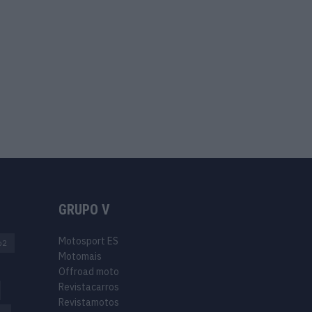
GRUPO V
Motosport ES
o2
Motomais
Offroad moto
Revistacarros
Revistamotos