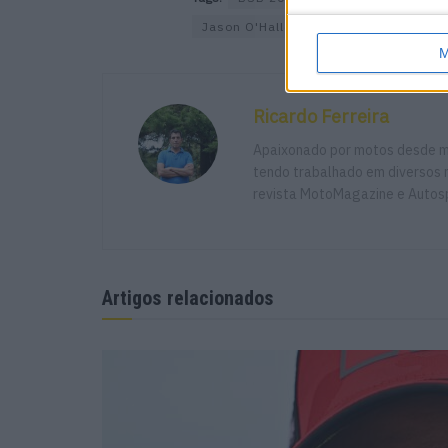
Jason O'Halloran
LAMI OMG Racin
M
Ricardo Ferreira
Apaixonado por motos desde mu
tendo trabalhado em diversos m
revista MotoMagazine e Autosp
Artigos relacionados