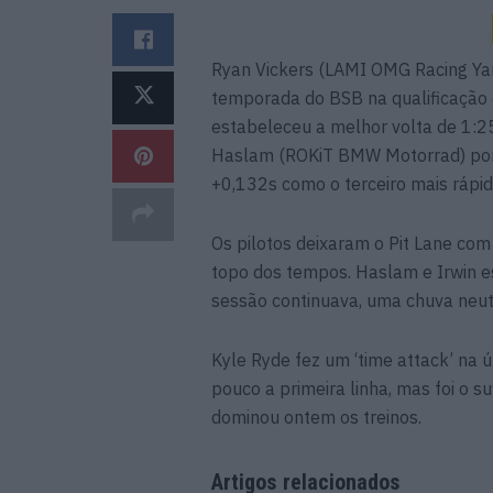
Ryan Vickers (LAMI OMG Racing Yam
temporada do BSB na qualificação d
estabeleceu a melhor volta de 1:25
Haslam (ROKiT BMW Motorrad) por 
+0,132s como o terceiro mais rápid
Os pilotos deixaram o Pit Lane co
topo dos tempos. Haslam e Irwin e
sessão continuava, uma chuva neutr
Kyle Ryde fez um ‘time attack’ na 
pouco a primeira linha, mas foi o s
dominou ontem os treinos.
Artigos relacionados