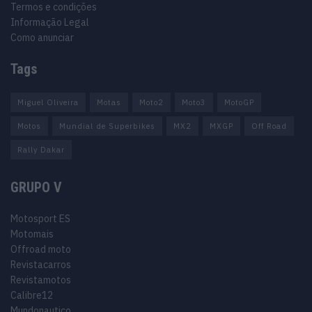
Termos e condições
Informação Legal
Como anunciar
Tags
Miguel Oliveira
Motas
Moto2
Moto3
MotoGP
Motos
Mundial de Superbikes
MX2
MXGP
Off Road
Rally Dakar
GRUPO V
Motosport ES
Motomais
Offroad moto
Revistacarros
Revistamotos
Calibre12
Mundonautico