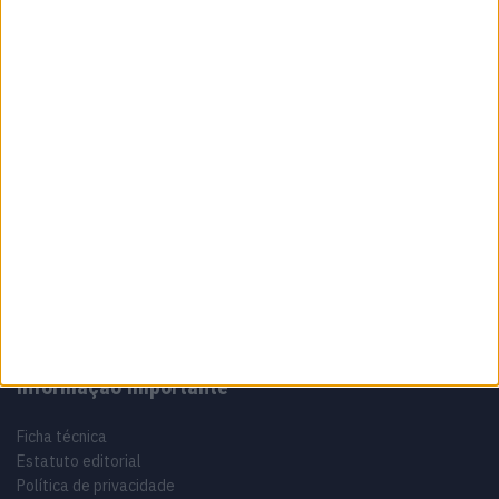
7 AGOSTO, 2026
Sobre
Especialistas em Motos, MotoGP, MXGP, Enduro, SuperBikes,
Motocross, Trial
Informação importante
Ficha técnica
Estatuto editorial
Política de privacidade