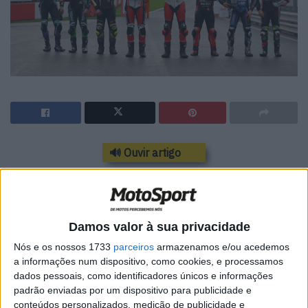
🔊 Ouvir artigo
A luta pelo Campeonato Britânico de
Superbike 2023 chegará ao fim em
Brands Hatch dentro de uma semana (13
Damos valor à sua privacidade
a 15 de outubro), após uma dramática
Nós e os nossos 1733
parceiros
armazenamos e/ou acedemos
a informações num dispositivo, como cookies, e processamos
penúltima ronda em Donington Park.
dados pessoais, como identificadores únicos e informações
padrão enviadas por um dispositivo para publicidade e
Os companheiros de equipa da BeerMonster Ducati ainda
conteúdos personalizados, medição de publicidade e