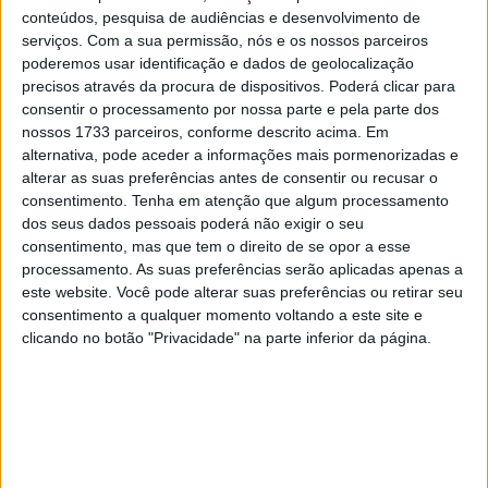
lideram a classificação, mas com Tommy Bridewell e
conteúdos, pesquisa de audiências e desenvolvimento de
Glenn Irwin a passaram por um fim de semana de
serviços.
Com a sua permissão, nós e os nossos parceiros
poderemos usar identificação e dados de geolocalização
pesadelo para os seus padrões (colidiram um contra o
precisos através da procura de dispositivos. Poderá clicar para
outro quando perseguiam Kyle Ryde), apenas 7,5 pontos
consentir o processamento por nossa parte e pela parte dos
separam a dupla antes das três últimas corridas em
nossos 1733 parceiros, conforme descrito acima. Em
Brands Hatch.
alternativa, pode aceder a informações mais pormenorizadas e
alterar as suas preferências antes de consentir ou recusar o
Enquanto a dupla líder sofria um difícil Donington Park,
consentimento.
Tenha em atenção que algum processamento
dos seus dados pessoais poderá não exigir o seu
Kyle Ryde reduziu pela metade a vantagem para ficar a
consentimento, mas que tem o direito de se opor a esse
35 pontos de Bridewell no topo da classificação. O piloto
processamento. As suas preferências serão aplicadas apenas a
da LAMI OMG Racing Yamaha, por sua vez, está apenas
este website. Você pode alterar suas preferências ou retirar seu
seis pontos à frente de Leon Haslam, que conquistou um
consentimento a qualquer momento voltando a este site e
clicando no botão "Privacidade" na parte inferior da página.
duplo pódio.
Com 105 pontos disponíveis no final da temporada em
Brands Hatch, Lee Jackson, Jason O’Halloran, Josh
Brookes e Christian Iddon estão todos dentro da faixa de
pontos matemáticos após fortes desempenhos em