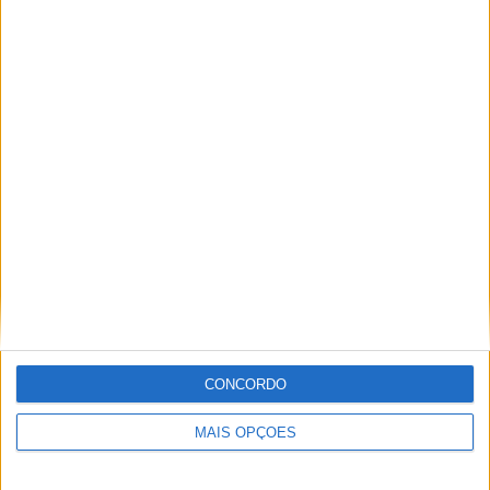
Ricardo Ferreira
Apaixonado por motos desde muito cedo, está desde há
muito ligado à Comunicação Social, tendo trabalhado em
diversos meios como AutoHoje, revista Motociclismo,
jornal Volante, revista MotoMagazine e Autosport, entre
outros.
Artigos relacionados
CONCORDO
MAIS OPÇÕES