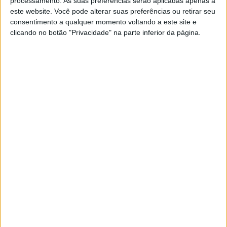
processamento. As suas preferências serão aplicadas apenas a
pole, Buis cai
este website. Você pode alterar suas preferências ou retirar seu
POR
RICARDO FERREIRA
19 JULHO, 2024
0
consentimento a qualquer momento voltando a este site e
clicando no botão "Privacidade" na parte inferior da página.
WSSP300, Barcelona, Corrida 1: Buis
declarado vencedor após penalização a
Iglesias
POR
RICARDO FERREIRA
23 MARÇO, 2024
0
WSSP300, Barcelona: Kove conquista
primeira pole de sempre
POR
RICARDO FERREIRA
22 MARÇO, 2024
0
WSSP 300, Barcelona: Jeffrey Buis à
procura do ‘tri’ em 2024
POR
RICARDO FERREIRA
21 MARÇO, 2024
0
WSSP: Dança de cadeiras no Mundial de
Supersport e WSSP300 em 2024
POR
RICARDO FERREIRA
4 NOVEMBRO, 2023
0
WSSP300, Portimão: Pole recorde de