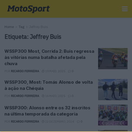
Home
Tag
Jeffrey Buis
Etiqueta:
Jeffrey Buis
WSSP300 Most, Corrida 2: Buis regressa
às vitórias numa batalha afetada pela
chuva
POR
RICARDO FERREIRA
19 MAIO, 2025
0
WSSP300, Most: Tomás Alonso de volta
à ação na Chéquia
POR
RICARDO FERREIRA
16 MAIO, 2025
0
WSSP300: Alonso entre os 32 inscritos
na última temporada da categoria
POR
RICARDO FERREIRA
22 DEZEMBRO, 2024
0