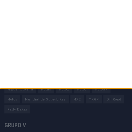
Informação importante
Ficha técnica
Estatuto editorial
Política de privacidade
Termos e condições
Informação Legal
Como anunciar
Tags
Miguel Oliveira
Motas
Moto2
Moto3
MotoGP
Motos
Mundial de Superbikes
MX2
MXGP
Off Road
Rally Dakar
GRUPO V