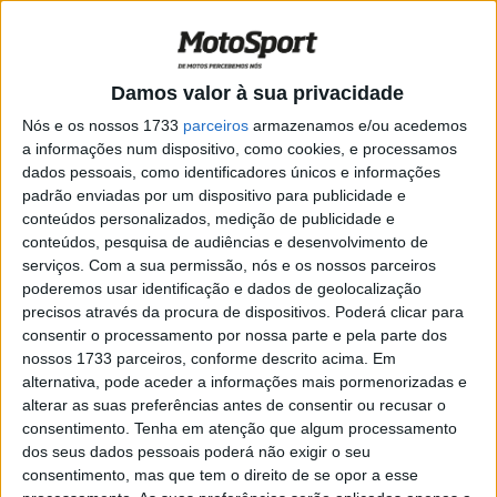
WSSP300: Thompson bate Mahendra no
final da sessão
POR
RICARDO FERREIRA
18 OUTUBRO, 2024
0
Damos valor à sua privacidade
WSSP300, Magny-Cours: Calatayud
vence na frente de dupla indonésia
Nós e os nossos 1733
parceiros
armazenamos e/ou acedemos
a informações num dispositivo, como cookies, e processamos
POR
RICARDO FERREIRA
7 SETEMBRO, 2024
0
dados pessoais, como identificadores únicos e informações
WSSP300: Estrela indonésia faz a pole
padrão enviadas por um dispositivo para publicidade e
em França
conteúdos personalizados, medição de publicidade e
conteúdos, pesquisa de audiências e desenvolvimento de
POR
RICARDO FERREIRA
6 SETEMBRO, 2024
0
serviços.
Com a sua permissão, nós e os nossos parceiros
poderemos usar identificação e dados de geolocalização
WSSP300, TL, França: Jeffrey Buis no
precisos através da procura de dispositivos. Poderá clicar para
topo com a KTM
consentir o processamento por nossa parte e pela parte dos
POR
RICARDO FERREIRA
6 SETEMBRO, 2024
0
nossos 1733 parceiros, conforme descrito acima. Em
alternativa, pode aceder a informações mais pormenorizadas e
WSSP300, Most, Corrida 2: Veneman
alterar as suas preferências antes de consentir ou recusar o
com dupla vitória, Iglesias penalizado
consentimento.
Tenha em atenção que algum processamento
POR
RICARDO FERREIRA
21 JULHO, 2024
0
dos seus dados pessoais poderá não exigir o seu
consentimento, mas que tem o direito de se opor a esse
WSSP300, Most: Loris Veneman faz a