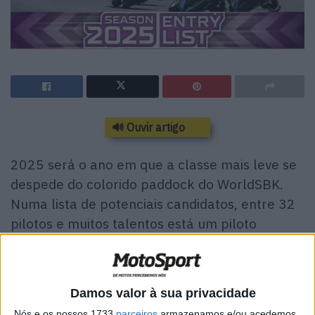
🔊 Ouvir artigo
2025 será o ano em que a classe mais leve se
despede do colorido paddock do WorldSBK.
Numa lista de potenciais candidatos, entre 32
pilotos e muitos talentos está um piloto
português.
A próxima temporada será a última da história do
Campeonato do Mundo de Supersport 300
, introduzido
Damos valor à sua privacidade
em 2017 como uma categoria reservada aos mais jovens
Nós e os nossos 1733
parceiros
armazenamos e/ou acedemos