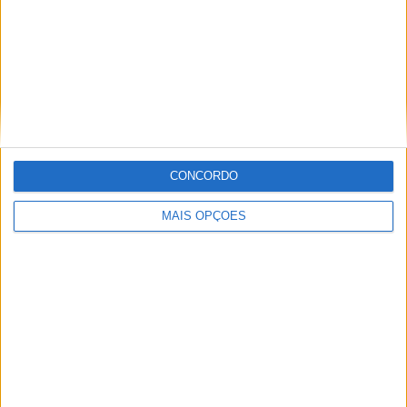
Tags:
Jeffrey Buis
Lista de inscritos
Marc Garcia
Mirko Gennai
Mundial Supesport 300
Tomás Alonso
CONCORDO
MAIS OPÇÕES
Ricardo Ferreira
Apaixonado por motos desde muito cedo, está desde há
muito ligado à Comunicação Social, tendo trabalhado em
diversos meios como AutoHoje, revista Motociclismo,
jornal Volante, revista MotoMagazine e Autosport, entre
outros.