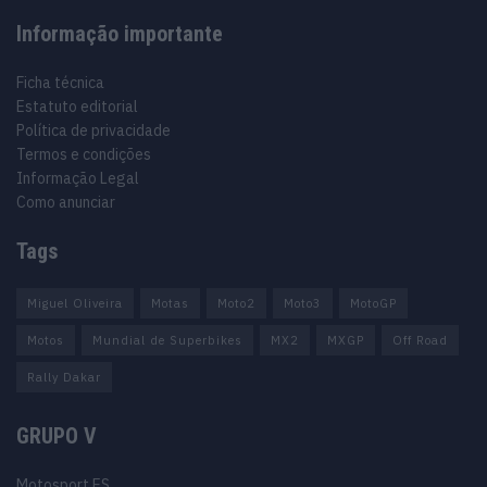
Informação importante
Ficha técnica
Estatuto editorial
Política de privacidade
Termos e condições
Informação Legal
Como anunciar
Tags
Miguel Oliveira
Motas
Moto2
Moto3
MotoGP
Motos
Mundial de Superbikes
MX2
MXGP
Off Road
Rally Dakar
GRUPO V
Motosport ES