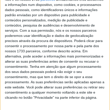
no contexto do campeonato mundial de produção de
a informações num dispositivo, como cookies, e processamos
derivados; dará lugar à nova classe Sportbike.
dados pessoais, como identificadores únicos e informações
padrão enviadas por um dispositivo para publicidade e
Precisamente por ser o último ano, todas as equipas e
conteúdos personalizados, medição de publicidade e
pilotos à partida terão um incentivo extra: o nome do
conteúdos, pesquisa de audiências e desenvolvimento de
futuro campeão passará a ser o último na lista de honra.
serviços.
Com a sua permissão, nós e os nossos parceiros
poderemos usar identificação e dados de geolocalização
Entre os pilotos presentes no próximo ano certamente
precisos através da procura de dispositivos. Poderá clicar para
se destacam Jeffrey Buis e Marc Garcia, ambos já
consentir o processamento por nossa parte e pela parte dos
nossos 1733 parceiros, conforme descrito acima. Em
campeões da categoria no passado e na largada
alternativa, pode aceder a informações mais pormenorizadas e
respectivamente com a KTM RC 390 R da equipa
alterar as suas preferências antes de consentir ou recusar o
Freudenberg e com a Kove 321RR da equipa Factory.
consentimento.
Tenha em atenção que algum processamento
dos seus dados pessoais poderá não exigir o seu
A marca chinesa terá de ser observada com especial
consentimento, mas que tem o direito de se opor a esse
atenção, visto que, além de ter concluído 2024 com o seu
processamento. As suas preferências serão aplicadas apenas a
primeiro sucesso no campeonato do mundo na ronda de
este website. Você pode alterar suas preferências ou retirar seu
consentimento a qualquer momento voltando a este site e
Jerez de la Frontera, duplicará o seu compromisso para
clicando no botão "Privacidade" na parte inferior da página.
2025 ao colocar em campo quatro motos. Ao lado dos
duas motos confiadas a Marc e a Julio Garcia, estarão