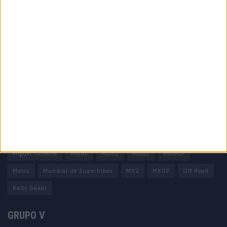
Informação importante
Ficha técnica
Estatuto editorial
Política de privacidade
Termos e condições
Informação Legal
Como anunciar
Tags
Miguel Oliveira
Motas
Moto2
Moto3
MotoGP
Motos
Mundial de Superbikes
MX2
MXGP
Off Road
Rally Dakar
GRUPO V