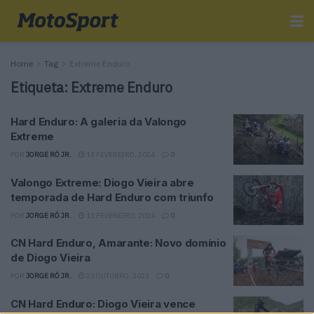
Home
Tag
Extreme Enduro
Etiqueta:
Extreme Enduro
Hard Enduro: A galeria da Valongo
Extreme
POR
JORGE RÓ JR.
13 FEVEREIRO, 2024
0
Valongo Extreme: Diogo Vieira abre
temporada de Hard Enduro com triunfo
POR
JORGE RÓ JR.
13 FEVEREIRO, 2024
0
CN Hard Enduro, Amarante: Novo domínio
de Diogo Vieira
POR
JORGE RÓ JR.
23 OUTUBRO, 2023
0
CN Hard Enduro: Diogo Vieira vence