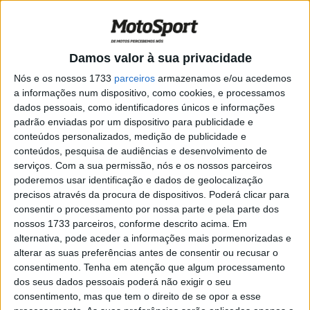
Torres EXtreme
POR
JORGE RÓ JR.
21 SETEMBRO, 2023
0
Hard Enduro, Red Bull Outliers: Manuel
Damos valor à sua privacidade
Lettenbichler mantém invencibilidade
Nós e os nossos 1733
parceiros
armazenamos e/ou acedemos
POR
JORGE RÓ JR.
28 AGOSTO, 2023
0
a informações num dispositivo, como cookies, e processamos
dados pessoais, como identificadores únicos e informações
Hard Enduro, Red Bull Outliers, Prólogo:
padrão enviadas por um dispositivo para publicidade e
Lettenbichler bate Bolt por 0,3
conteúdos personalizados, medição de publicidade e
segundos!
conteúdos, pesquisa de audiências e desenvolvimento de
POR
JORGE RÓ JR.
27 AGOSTO, 2023
0
serviços.
Com a sua permissão, nós e os nossos parceiros
poderemos usar identificação e dados de geolocalização
Vídeo Erzbergrodeo, CM Hard Enduro:
precisos através da procura de dispositivos. Poderá clicar para
As melhores imagens da 27.ª edição
consentir o processamento por nossa parte e pela parte dos
POR
JORGE RÓ JR.
14 JUNHO, 2023
0
nossos 1733 parceiros, conforme descrito acima. Em
alternativa, pode aceder a informações mais pormenorizadas e
Manuel Lettenbichler, Erzbergrodeo:
alterar as suas preferências antes de consentir ou recusar o
“Incrível vencer duas edições seguidas”
consentimento.
Tenha em atenção que algum processamento
POR
JORGE RÓ JR.
14 JUNHO, 2023
0
dos seus dados pessoais poderá não exigir o seu
consentimento, mas que tem o direito de se opor a esse
Vídeo Hard Enduro: O resumo da Extreme