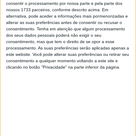
consentir o processamento por nossa parte e pela parte dos
nossos 1733 parceiros, conforme descrito acima. Em
Artigos relacionados
alternativa, pode aceder a informações mais pormenorizadas e
alterar as suas preferências antes de consentir ou recusar o
consentimento.
Tenha em atenção que algum processamento
MotoGP: Jorge Martín reforça candidatura
dos seus dados pessoais poderá não exigir o seu
ao título com mais um resultado sólido em
Silverstone
consentimento, mas que tem o direito de se opor a esse
processamento. As suas preferências serão aplicadas apenas a
10 AGOSTO, 2026
este website. Você pode alterar suas preferências ou retirar seu
MotoGP: Quartararo cai para 16.º após
consentimento a qualquer momento voltando a este site e
penalização de 16 segundos
clicando no botão "Privacidade" na parte inferior da página.
10 AGOSTO, 2026