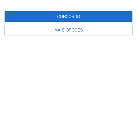
CONCORDO
MAIS OPÇÕES
MotoGP: Quartararo cai para 16.º após penalização
de 16 segundos
POR
MIGUEL FRAGOSO
10 AGOSTO, 2026
Please
login
to join discussion
Novidades
Tendências
Comentários
MotoGP: Jorge Martín reforça candidatura