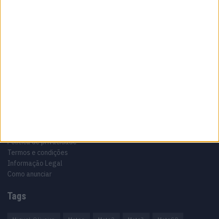
Sobre
Especialistas em Motos, MotoGP, MXGP, Enduro, SuperBikes,
Motocross, Trial
Informação importante
Ficha técnica
Estatuto editorial
Política de privacidade
Termos e condições
Informação Legal
Como anunciar
Tags