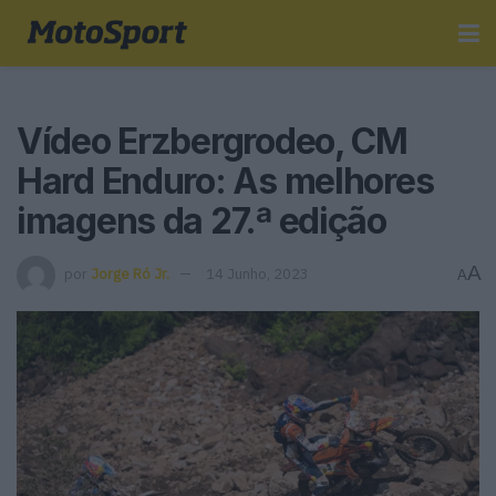
Vídeo Erzbergrodeo, CM
Hard Enduro: As melhores
imagens da 27.ª edição
A
por
Jorge Ró Jr.
14 Junho, 2023
A