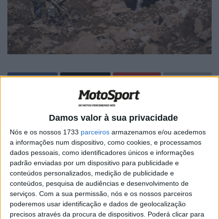
🔊 Ouvir artigo
Damos valor à sua privacidade
A segunda ronda do campeonato do mundo de Hard
Nós e os nossos 1733
parceiros
armazenamos e/ou acedemos
Enduro foi o mítico Red Bull Erzbergrodeo.
a informações num dispositivo, como cookies, e processamos
dados pessoais, como identificadores únicos e informações
O emblemático percurso nas montanhas de ferro de
padrão enviadas por um dispositivo para publicidade e
Eisenerz deixa qualquer um de boca aberta com a perícia
conteúdos personalizados, medição de publicidade e
conteúdos, pesquisa de audiências e desenvolvimento de
dos melhores pilotos da especialidade.
serviços.
Com a sua permissão, nós e os nossos parceiros
poderemos usar identificação e dados de geolocalização
Sente-se bem no seu sofá e desfrute das imagens da
precisos através da procura de dispositivos. Poderá clicar para
27.ª edição da prova austríaca!