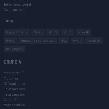
Informação Legal
Como anunciar
Tags
Miguel Oliveira
Motas
Moto2
Moto3
MotoGP
Motos
Mundial de Superbikes
MX2
MXGP
Off Road
Rally Dakar
GRUPO V
Motosport ES
Motomais
Offroad moto
Revistacarros
Revistamotos
Calibre12
Mundonautico