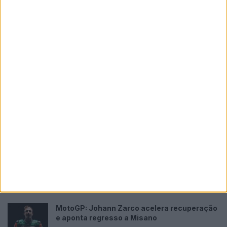
Please
login
to join discussion
Novidades
Tendências
Comentários
MotoGP: Jorge Martín não dá hipóteses e
vence Sprint marcada pelo domínio da
Aprilia
8 AGOSTO, 2026
MotoGP: Jack Miller prepara adeus após 16
temporadas nos Grandes Prémios
8 AGOSTO, 2026
MotoGP: Moto2,Pole para Izan Guevara após
volta demolidora em Silverstone
8 AGOSTO, 2026
MotoGP: Johann Zarco acelera recuperação
e aponta regresso a Misano