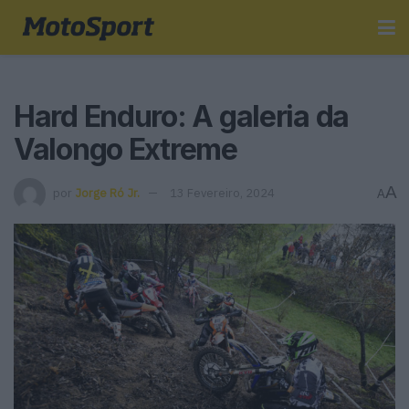
Hard Enduro: A galeria da
Valongo Extreme
A
por
Jorge Ró Jr.
13 Fevereiro, 2024
A