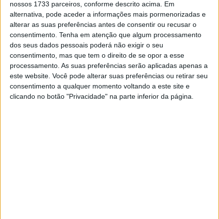
nossos 1733 parceiros, conforme descrito acima. Em
alternativa, pode aceder a informações mais pormenorizadas e
alterar as suas preferências antes de consentir ou recusar o
consentimento.
Tenha em atenção que algum processamento
dos seus dados pessoais poderá não exigir o seu
consentimento, mas que tem o direito de se opor a esse
processamento. As suas preferências serão aplicadas apenas a
:.
este website. Você pode alterar suas preferências ou retirar seu
consentimento a qualquer momento voltando a este site e
(Vídeo: Enduro21)
clicando no botão "Privacidade" na parte inferior da página.
Artigos relacionados
MotoGP: Jorge Martín não dá hipóteses e
vence Sprint marcada pelo domínio da
Aprilia
8 AGOSTO, 2026
MotoGP: Jack Miller prepara adeus após 16
temporadas nos Grandes Prémios
8 AGOSTO, 2026