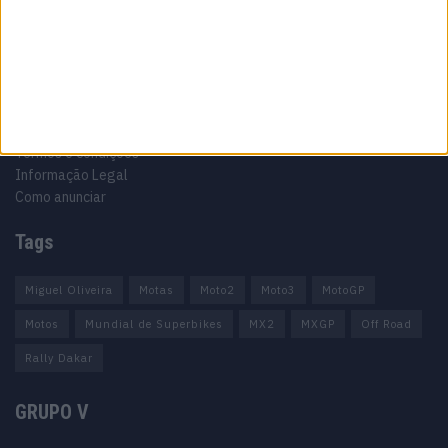
Informação importante
Ficha técnica
Estatuto editorial
Política de privacidade
Termos e condições
Informação Legal
Como anunciar
Tags
Miguel Oliveira
Motas
Moto2
Moto3
MotoGP
Motos
Mundial de Superbikes
MX2
MXGP
Off Road
Rally Dakar
GRUPO V