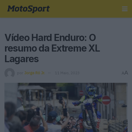
Vídeo Hard Enduro: O
resumo da Extreme XL
Lagares
A
por
Jorge Ró Jr.
11 Maio, 2023
A