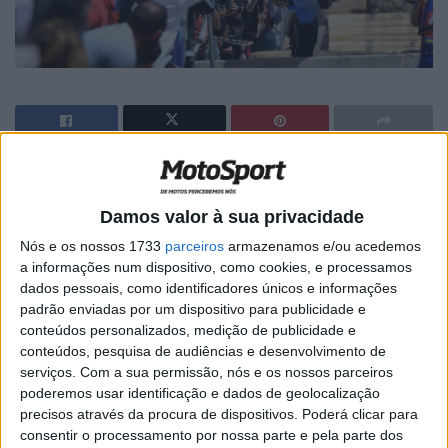
🔊 Ouvir artigo
O vídeo resumo da 18.ª edição da Extreme XL Lagares,
Damos valor à sua privacidade
prova de Hard Enduro de renome internacional e que
Nós e os nossos 1733
parceiros
armazenamos e/ou acedemos
voltou a contar com alguns dos nomes mais importantes
a informações num dispositivo, como cookies, e processamos
dados pessoais, como identificadores únicos e informações
do mundo desta modalidade!
padrão enviadas por um dispositivo para publicidade e
conteúdos personalizados, medição de publicidade e
conteúdos, pesquisa de audiências e desenvolvimento de
serviços.
Com a sua permissão, nós e os nossos parceiros
poderemos usar identificação e dados de geolocalização
precisos através da procura de dispositivos. Poderá clicar para
consentir o processamento por nossa parte e pela parte dos