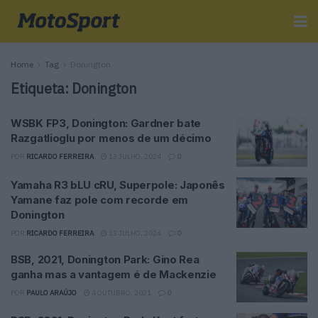
Home
Tag
Donington
Etiqueta:
Donington
WSBK FP3, Donington: Gardner bate
Razgatlioglu por menos de um décimo
POR
RICARDO FERREIRA
13 JULHO, 2024
0
Yamaha R3 bLU cRU, Superpole: Japonês
Yamane faz pole com recorde em
Donington
POR
RICARDO FERREIRA
13 JULHO, 2024
0
BSB, 2021, Donington Park: Gino Rea
ganha mas a vantagem é de Mackenzie
POR
PAULO ARAÚJO
4 OUTUBRO, 2021
0