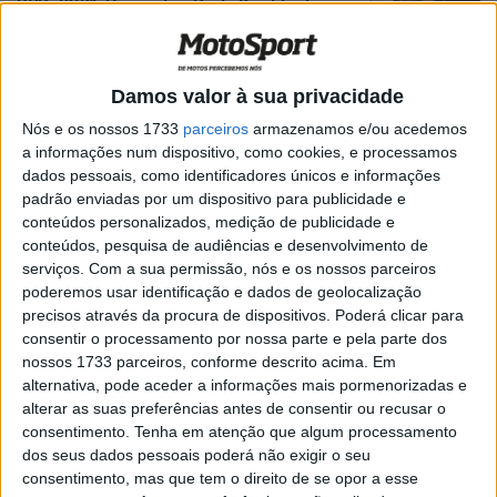
BSB, 2021, Donington Park: Kent fratura
anca em Donington
POR
PAULO ARAÚJO
16 AGOSTO, 2021
0
Damos valor à sua privacidade
BSB, 2021, Donington: O’Halloran mantém
forma vencedora
Nós e os nossos 1733
parceiros
armazenamos e/ou acedemos
a informações num dispositivo, como cookies, e processamos
POR
PAULO ARAÚJO
15 AGOSTO, 2021
0
dados pessoais, como identificadores únicos e informações
BSB, 2021, Donington Park: Jason
padrão enviadas por um dispositivo para publicidade e
O’Halloran é o primeiro líder nos treinos
conteúdos personalizados, medição de publicidade e
conteúdos, pesquisa de audiências e desenvolvimento de
POR
PAULO ARAÚJO
13 AGOSTO, 2021
0
serviços.
Com a sua permissão, nós e os nossos parceiros
MotoGP,2021: A vitória impossível de
poderemos usar identificação e dados de geolocalização
Crafar em 1998
precisos através da procura de dispositivos. Poderá clicar para
consentir o processamento por nossa parte e pela parte dos
POR
PAULO ARAÚJO
5 JULHO, 2021
0
nossos 1733 parceiros, conforme descrito acima. Em
alternativa, pode aceder a informações mais pormenorizadas e
SBK, 2021: Razgatlıoğlu faz dupla em
alterar as suas preferências antes de consentir ou recusar o
Donington para assumir a liderança do
consentimento.
Tenha em atenção que algum processamento
Campeonato Mundial de SBK
dos seus dados pessoais poderá não exigir o seu
POR
PAULO ARAÚJO
5 JULHO, 2021
0
consentimento, mas que tem o direito de se opor a esse