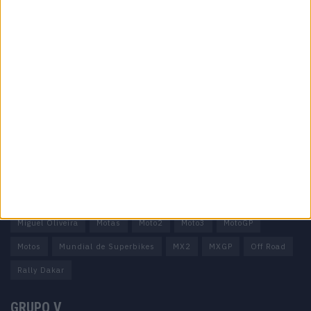
Informação importante
Ficha técnica
Estatuto editorial
Política de privacidade
Termos e condições
Informação Legal
Como anunciar
Tags
Miguel Oliveira
Motas
Moto2
Moto3
MotoGP
Motos
Mundial de Superbikes
MX2
MXGP
Off Road
Rally Dakar
GRUPO V