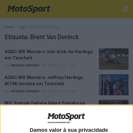
Home
Tag
Brent Van Doninck
Etiqueta:
Brent Van Doninck
ADAC MX Masters: Hat-trick de Herlings
em Tensfeld
POR
RICARDO FERREIRA
14 JULHO, 2024
0
ADAC MX Masters: Jeffrey Herlings
(KTM) domina em Tensfeld
POR
RICARDO FERREIRA
13 JULHO, 2024
0
MX: Romain Febvre lidera Yamaha na
SMX Riders Cup
POR
ALEXANDRE MELO
29 AGOSTO, 2016
0
Karlis Sabulis no lugar de Van Doninck no
Damos valor à sua privacidade