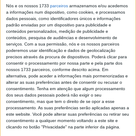
GP de Inglaterra
Nós e os nossos 1733
parceiros
armazenamos e/ou acedemos
POR
VIRGÍLIO MACHADO
15 JUNHO, 2016
0
a informações num dispositivo, como cookies, e processamos
dados pessoais, como identificadores únicos e informações
A lista dos regressos ao MXGP
padrão enviadas por um dispositivo para publicidade e
POR
VIRGÍLIO MACHADO
30 ABRIL, 2016
0
conteúdos personalizados, medição de publicidade e
conteúdos, pesquisa de audiências e desenvolvimento de
serviços.
Com a sua permissão, nós e os nossos parceiros
Van Doninck de regresso na Letónia
poderemos usar identificação e dados de geolocalização
POR
ALEXANDRE MELO
28 ABRIL, 2016
0
precisos através da procura de dispositivos. Poderá clicar para
consentir o processamento por nossa parte e pela parte dos
nossos 1733 parceiros, conforme descrito acima. Em
Brent Van Doninck fora do MX2
alternativa, pode aceder a informações mais pormenorizadas e
alterar as suas preferências antes de consentir ou recusar o
POR
VIRGÍLIO MACHADO
5 ABRIL, 2016
0
consentimento.
Tenha em atenção que algum processamento
dos seus dados pessoais poderá não exigir o seu
Vídeo: O traçado da pista de MXGP na
consentimento, mas que tem o direito de se opor a esse
Tailândia
processamento. As suas preferências serão aplicadas apenas a
este website. Você pode alterar suas preferências ou retirar seu
POR
VIRGÍLIO MACHADO
5 MARÇO, 2016
0
consentimento a qualquer momento voltando a este site e
Hawkstone Park recebe segunda prova
clicando no botão "Privacidade" na parte inferior da página.
da pré-temporada de MX