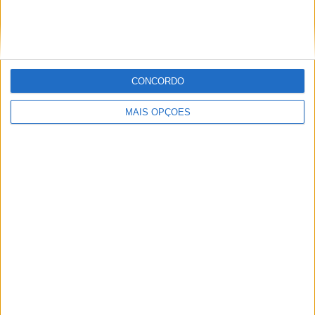
CONCORDO
Sobre
MAIS OPÇÕES
Especialistas em Motos, MotoGP, MXGP, Enduro, SuperBikes,
Motocross, Trial
Informação importante
Ficha técnica
Estatuto editorial
Política de privacidade
Termos e condições