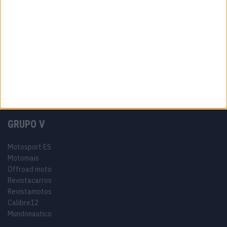
Informação Legal
Como anunciar
Tags
Miguel Oliveira
Motas
Moto2
Moto3
MotoGP
Motos
Mundial de Superbikes
MX2
MXGP
Off Road
Rally Dakar
GRUPO V
Motosport ES
Motomais
Offroad moto
Revistacarros
Revistamotos
Calibre12
Mundonautico