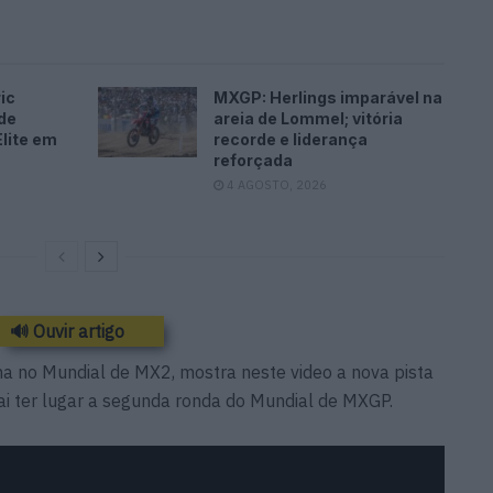
ic
MXGP: Herlings imparável na
de
areia de Lommel; vitória
lite em
recorde e liderança
reforçada
4 AGOSTO, 2026
🔊 Ouvir artigo
ha no Mundial de MX2, mostra neste video a nova pista
ai ter lugar a segunda ronda do Mundial de MXGP.