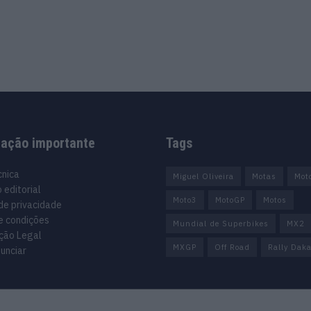
mação importante
Tags
cnica
Miguel Oliveira
Motas
Mot
 editorial
Moto3
MotoGP
Motos
 de privacidade
e condições
Mundial de Superbikes
MX2
ção Legal
MXGP
Off Road
Rally Daka
unciar