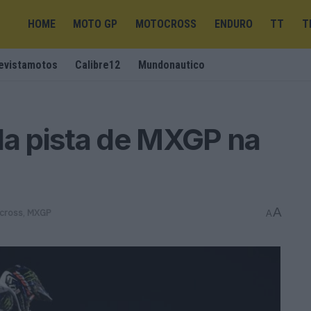
HOME
MOTO GP
MOTOCROSS
ENDURO
TT
T
evistamotos
Calibre12
Mundonautico
da pista de MXGP na
A
cross
,
MXGP
A