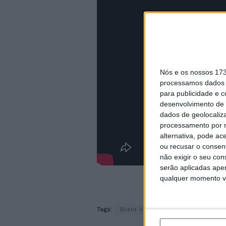
Nós e os nossos 17
processamos dados p
para publicidade e 
desenvolvimento de 
dados de geolocaliza
processamento por n
alternativa, pode ac
ou recusar o consen
não exigir o seu co
serão aplicadas apen
qualquer momento vol
Tags:
Brent Van Doninck
MX2
MX