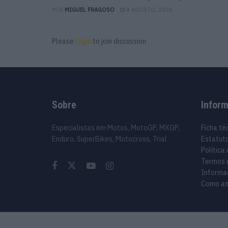
POR
MIGUEL FRAGOSO
4 AGOSTO, 2026
Please
login
to join discussion
Sobre
Infor
Especialistas em Motos, MotoGP, MXGP,
Ficha té
Enduro, SuperBikes, Motocross, Trial
Estatuto
Política
Termos 
Informa
Como an