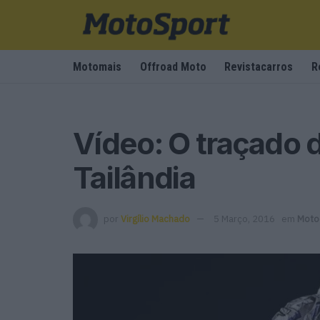
Motomais
Offroad Moto
Revistacarros
R
Vídeo: O traçado 
Tailândia
por
Virgílio Machado
5 Março, 2016
em
Moto