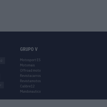
GRUPO V
Motosport ES
o2
Motomais
Offroad moto
Revistacarros
Revistamotos
r
Calibre12
Mundonautico