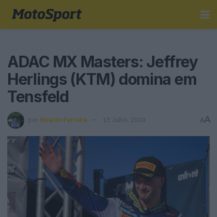
ADAC MX Masters: Jeffrey
Herlings (KTM) domina em
Tensfeld
A
por
Ricardo Ferreira
13 Julho, 2024
A