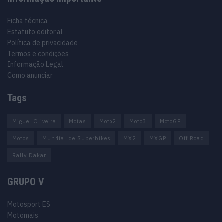
Ficha técnica
Estatuto editorial
Política de privacidade
Termos e condições
Informação Legal
Como anunciar
Tags
Miguel Oliveira
Motas
Moto2
Moto3
MotoGP
Motos
Mundial de Superbikes
MX2
MXGP
Off Road
Rally Dakar
GRUPO V
Motosport ES
Motomais