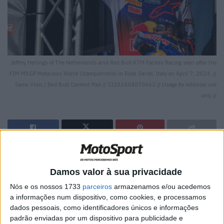
Jeffrey Herlings of The Netherlands and Red Bull KTM Factory Racing seen after the
FIM MXGP Motocross World Championship in Riola Sardo, Italy on April 7, 2024. //
Samo Vidic / Red Bull Content Pool // SI202404070662 // Usage for editorial use
only //
🔊 Ouvir artigo
Damos valor à sua privacidade
Aproveitando mais uma pausa do MXGP, que
Nós e os nossos 1733
parceiros
armazenamos e/ou acedemos
volta à ação no próximo dia 21 de julho em
a informações num dispositivo, como cookies, e processamos
dados pessoais, como identificadores únicos e informações
Locket, na República Checa, Jeffrey Herlings
padrão enviadas por um dispositivo para publicidade e