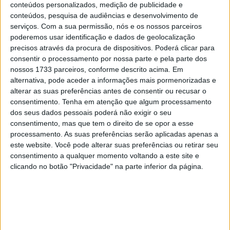
foi à Alemanha para vencer a 5ª ronda do
conteúdos personalizados, medição de publicidade e
AdAC MX Masters em Tensfeld.
conteúdos, pesquisa de audiências e desenvolvimento de
serviços.
Com a sua permissão, nós e os nossos parceiros
O piloto de fábrica da KTM dominou a qualificação, largou
poderemos usar identificação e dados de geolocalização
da pole position e depois controlou a corrida com
precisos através da procura de dispositivos. Poderá clicar para
consentir o processamento por nossa parte e pela parte dos
segurança na frente, vencendo a corrida de sábado com
nossos 1733 parceiros, conforme descrito acima. Em
uma vantagem de mais de um minuto à frente de Tom
alternativa, pode aceder a informações mais pormenorizadas e
Koch (KTM) e Brent van Doninck (Honda). O líder do
alterar as suas preferências antes de consentir ou recusar o
campeonato Max Nagl (Honda), que estava em 8º lugar
consentimento.
Tenha em atenção que algum processamento
dos seus dados pessoais poderá não exigir o seu
após uma largada medíocre, caiu para 13º na 5ª volta,
consentimento, mas que tem o direito de se opor a esse
terminando na décima posição.
processamento. As suas preferências serão aplicadas apenas a
este website. Você pode alterar suas preferências ou retirar seu
Houve inúmeras quedas entre os favoritos. Primeiro,
consentimento a qualquer momento voltando a este site e
Adam Sterry ( KTM ) ficou em quarto lugar na terceira
clicando no botão "Privacidade" na parte inferior da página.
volta. Jordi Tixier (Honda) lutou para subir do 8º para o
2º lugar, mas caiu na última volta e caiu para o 7º lugar.
Kevin Brumann ( Husqvarna ) subiu do 10º para o 2º
lugar e caiu para o 6º lugar após a queda na volta 9. O
piloto suíço da Husqvarna terminou em quinto lugar.